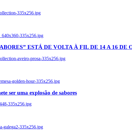
ollection-335x256.jpg
tl_640x360-335x256.jpg
BORES” ESTÁ DE VOLTA À FIL DE 14 A 16 DE
llection-aveiro-prosa-335x256.jpg
remesa-golden-hour-335x256.jpg
ete ser uma explosão de sabores
8448-335x256.jpg
ia-galega2-335x256.jpg