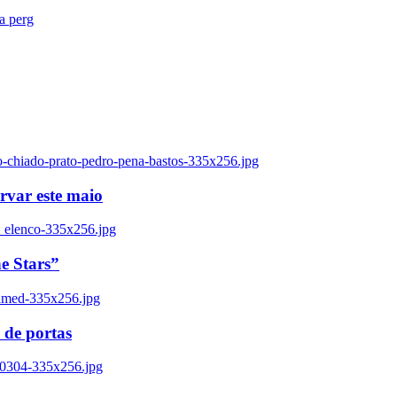
ra perg
o-chiado-prato-pedro-pena-bastos-335x256.jpg
ervar este maio
_elenco-335x256.jpg
e Stars”
named-335x256.jpg
 de portas
00304-335x256.jpg