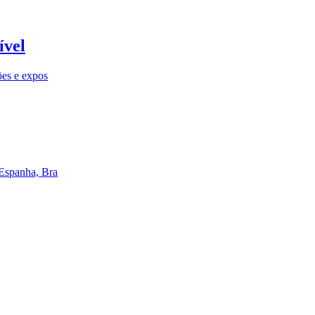
ível
ões e expos
 Espanha, Bra