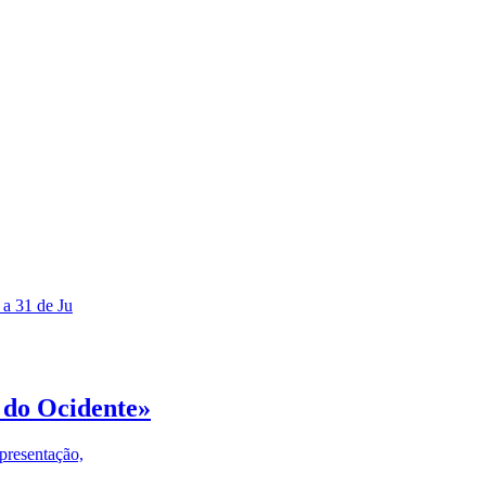
 a 31 de Ju
 do Ocidente»
presentação,