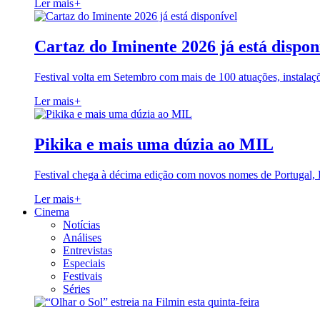
Ler mais
+
Cartaz do Iminente 2026 já está dispon
Festival volta em Setembro com mais de 100 atuações, instalaç
Ler mais
+
Pikika e mais uma dúzia ao MIL
Festival chega à décima edição com novos nomes de Portugal,
Ler mais
+
Cinema
Notícias
Análises
Entrevistas
Especiais
Festivais
Séries