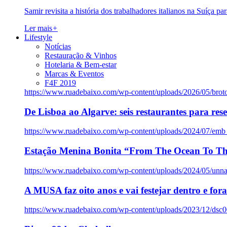
Samir revisita a história dos trabalhadores italianos na Suíça pa
Ler mais
+
Lifestyle
Notícias
Restauração & Vinhos
Hotelaria & Bem-estar
Marcas & Eventos
F4F 2019
https://www.ruadebaixo.com/wp-content/uploads/2026/05/brot
De Lisboa ao Algarve: seis restaurantes para res
https://www.ruadebaixo.com/wp-content/uploads/2024/07/emb
Estação Menina Bonita “From The Ocean To Th
https://www.ruadebaixo.com/wp-content/uploads/2024/05/un
A MUSA faz oito anos e vai festejar dentro e fora
https://www.ruadebaixo.com/wp-content/uploads/2023/12/dsc