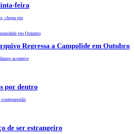
inta-feira
es, chega em
rquivo Regressa a Campolide em Outubro
iares acontece
os por dentro
s contemporân
o de ser estrangeiro