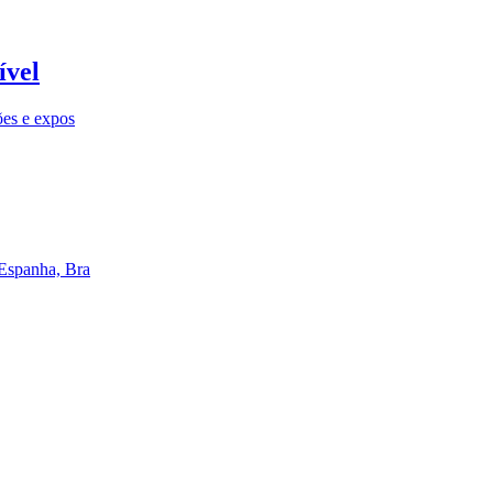
ível
ões e expos
 Espanha, Bra