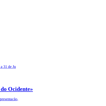
 a 31 de Ju
 do Ocidente»
presentação,