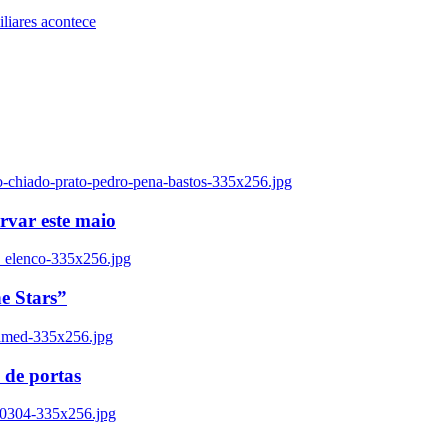
iares acontece
o-chiado-prato-pedro-pena-bastos-335x256.jpg
ervar este maio
_elenco-335x256.jpg
e Stars”
named-335x256.jpg
 de portas
00304-335x256.jpg