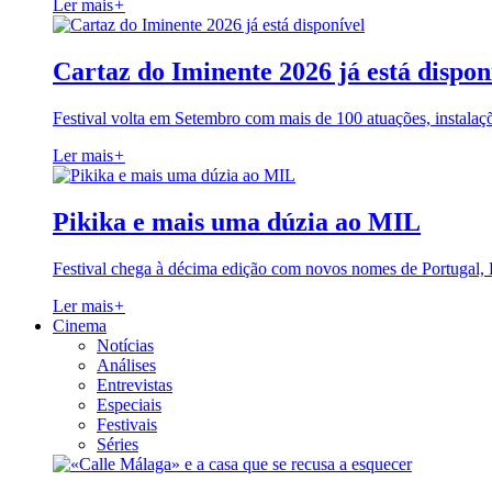
Ler mais
+
Cartaz do Iminente 2026 já está dispon
Festival volta em Setembro com mais de 100 atuações, instalaç
Ler mais
+
Pikika e mais uma dúzia ao MIL
Festival chega à décima edição com novos nomes de Portugal,
Ler mais
+
Cinema
Notícias
Análises
Entrevistas
Especiais
Festivais
Séries