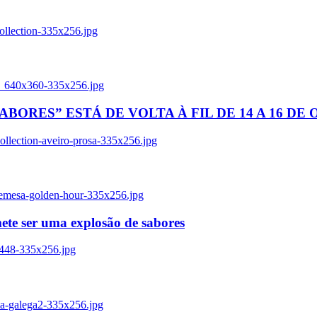
ollection-335x256.jpg
tl_640x360-335x256.jpg
BORES” ESTÁ DE VOLTA À FIL DE 14 A 16 DE
llection-aveiro-prosa-335x256.jpg
remesa-golden-hour-335x256.jpg
ete ser uma explosão de sabores
8448-335x256.jpg
ia-galega2-335x256.jpg