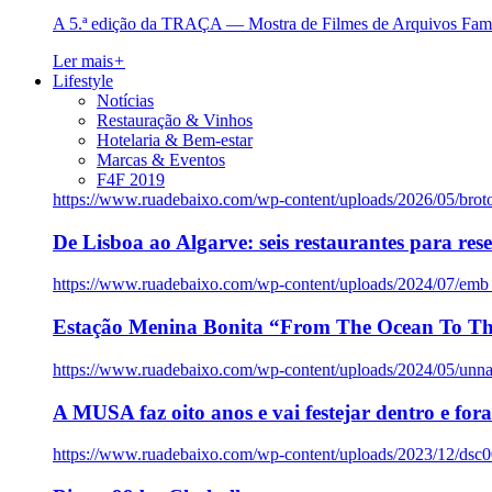
A 5.ª edição da TRAÇA — Mostra de Filmes de Arquivos Famil
Ler mais
+
Lifestyle
Notícias
Restauração & Vinhos
Hotelaria & Bem-estar
Marcas & Eventos
F4F 2019
https://www.ruadebaixo.com/wp-content/uploads/2026/05/brot
De Lisboa ao Algarve: seis restaurantes para res
https://www.ruadebaixo.com/wp-content/uploads/2024/07/emb
Estação Menina Bonita “From The Ocean To Th
https://www.ruadebaixo.com/wp-content/uploads/2024/05/un
A MUSA faz oito anos e vai festejar dentro e fora
https://www.ruadebaixo.com/wp-content/uploads/2023/12/dsc