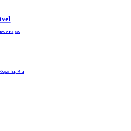
ível
ões e expos
 Espanha, Bra