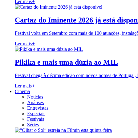
Ler mais
+
Cartaz do Iminente 2026 já está dispon
Festival volta em Setembro com mais de 100 atuações, instalaç
Ler mais
+
Pikika e mais uma dúzia ao MIL
Festival chega à décima edição com novos nomes de Portugal,
Ler mais
+
Cinema
Notícias
Análises
Entrevistas
Especiais
Festivais
Séries