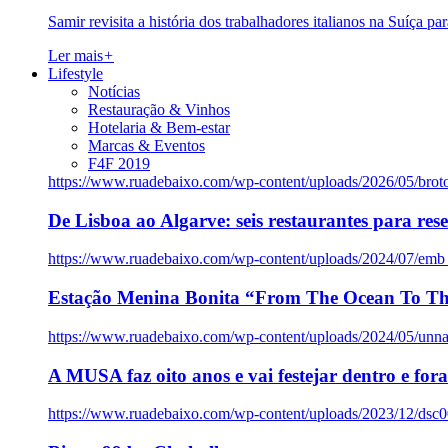
Samir revisita a história dos trabalhadores italianos na Suíça pa
Ler mais
+
Lifestyle
Notícias
Restauração & Vinhos
Hotelaria & Bem-estar
Marcas & Eventos
F4F 2019
https://www.ruadebaixo.com/wp-content/uploads/2026/05/brot
De Lisboa ao Algarve: seis restaurantes para res
https://www.ruadebaixo.com/wp-content/uploads/2024/07/emb
Estação Menina Bonita “From The Ocean To Th
https://www.ruadebaixo.com/wp-content/uploads/2024/05/un
A MUSA faz oito anos e vai festejar dentro e fora
https://www.ruadebaixo.com/wp-content/uploads/2023/12/dsc