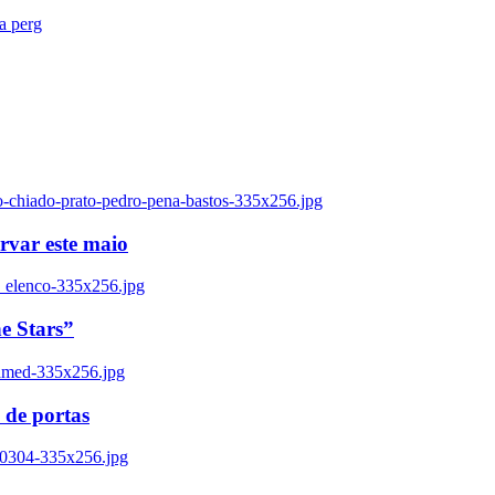
ra perg
o-chiado-prato-pedro-pena-bastos-335x256.jpg
ervar este maio
_elenco-335x256.jpg
e Stars”
named-335x256.jpg
 de portas
00304-335x256.jpg