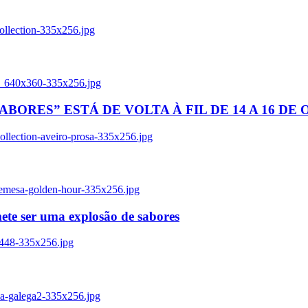
ollection-335x256.jpg
tl_640x360-335x256.jpg
BORES” ESTÁ DE VOLTA À FIL DE 14 A 16 DE
llection-aveiro-prosa-335x256.jpg
remesa-golden-hour-335x256.jpg
ete ser uma explosão de sabores
8448-335x256.jpg
ia-galega2-335x256.jpg