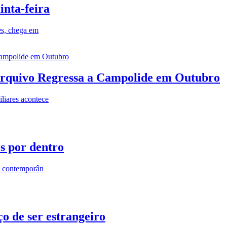
inta-feira
es, chega em
rquivo Regressa a Campolide em Outubro
iares acontece
os por dentro
s contemporân
o de ser estrangeiro