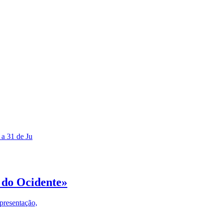
 a 31 de Ju
 do Ocidente»
presentação,