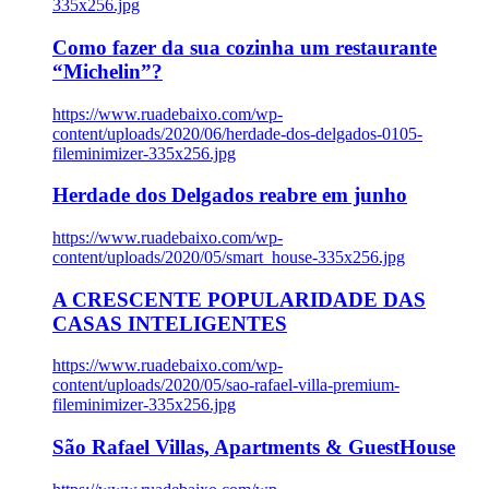
335x256.jpg
Como fazer da sua cozinha um restaurante
“Michelin”?
https://www.ruadebaixo.com/wp-
content/uploads/2020/06/herdade-dos-delgados-0105-
fileminimizer-335x256.jpg
Herdade dos Delgados reabre em junho
https://www.ruadebaixo.com/wp-
content/uploads/2020/05/smart_house-335x256.jpg
A CRESCENTE POPULARIDADE DAS
CASAS INTELIGENTES
https://www.ruadebaixo.com/wp-
content/uploads/2020/05/sao-rafael-villa-premium-
fileminimizer-335x256.jpg
São Rafael Villas, Apartments & GuestHouse