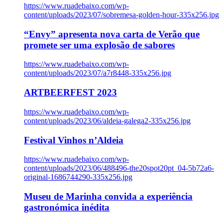
https://www.ruadebaixo.com/wp-
content/uploads/2023/07/sobremesa-golden-hour-335x256.jpg
“Envy” apresenta nova carta de Verão que
promete ser uma explosão de sabores
https://www.ruadebaixo.com/wp-
content/uploads/2023/07/a7r8448-335x256.jpg
ARTBEERFEST 2023
https://www.ruadebaixo.com/wp-
content/uploads/2023/06/aldeia-galega2-335x256.jpg
Festival Vinhos n’Aldeia
https://www.ruadebaixo.com/wp-
content/uploads/2023/06/488496-the20spot20pt_04-5b72a6-
original-1686744290-335x256.jpg
Museu de Marinha convida a experiência
gastronómica inédita