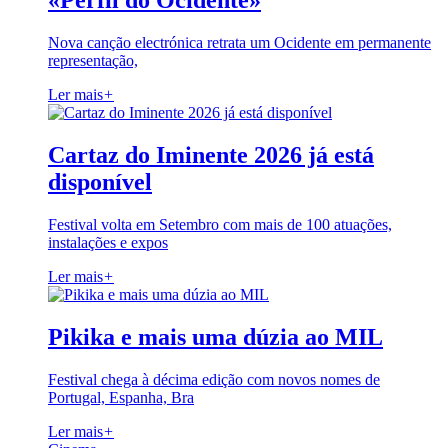
«Perfil do Ocidente»
Nova canção electrónica retrata um Ocidente em permanente
representação,
Ler mais
+
Cartaz do Iminente 2026 já está
disponível
Festival volta em Setembro com mais de 100 atuações,
instalações e expos
Ler mais
+
Pikika e mais uma dúzia ao MIL
Festival chega à décima edição com novos nomes de
Portugal, Espanha, Bra
Ler mais
+