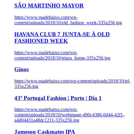
SÃO MARTINHO MAYOR
https://www.ruadebaixo.com/wp-
content/uploads/2018/10/old_fashion_week-335x256.jpg
HAVANA CLUB 7 JUNTA-SE À OLD
FASHIONED WEEK
https://www.ruadebaixo.com/wp-
content/uploads/2018/10/ginos_home-335x256.jpg
Ginos
https://www.ruadebaixo.com/wp-content/uploads/2018/10/pf-
335x256.jpg
43º Portugal Fashion | Porto | Dia 1
https://www.ruadebaixo.com/wp-
content/uploads/2018/10/webimage-490c4386-0d44-42f1-
a4d04431a48dc1211-335x256.jpg
Jameson Caskmates IPA