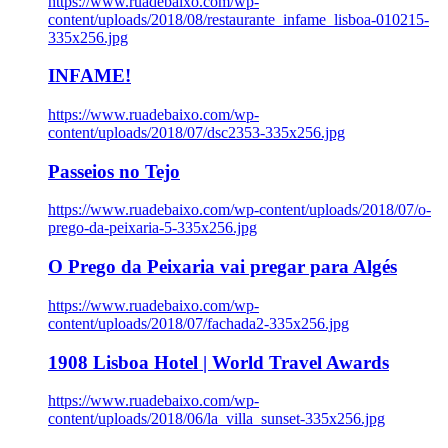
https://www.ruadebaixo.com/wp-
content/uploads/2018/08/restaurante_infame_lisboa-010215-
335x256.jpg
INFAME!
https://www.ruadebaixo.com/wp-
content/uploads/2018/07/dsc2353-335x256.jpg
Passeios no Tejo
https://www.ruadebaixo.com/wp-content/uploads/2018/07/o-
prego-da-peixaria-5-335x256.jpg
O Prego da Peixaria vai pregar para Algés
https://www.ruadebaixo.com/wp-
content/uploads/2018/07/fachada2-335x256.jpg
1908 Lisboa Hotel | World Travel Awards
https://www.ruadebaixo.com/wp-
content/uploads/2018/06/la_villa_sunset-335x256.jpg