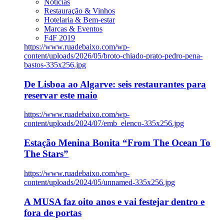
Notícias
Restauração & Vinhos
Hotelaria & Bem-estar
Marcas & Eventos
F4F 2019
https://www.ruadebaixo.com/wp-
content/uploads/2026/05/broto-chiado-prato-pedro-pena-
bastos-335x256.jpg
De Lisboa ao Algarve: seis restaurantes para
reservar este maio
https://www.ruadebaixo.com/wp-
content/uploads/2024/07/emb_elenco-335x256.jpg
Estação Menina Bonita “From The Ocean To
The Stars”
https://www.ruadebaixo.com/wp-
content/uploads/2024/05/unnamed-335x256.jpg
A MUSA faz oito anos e vai festejar dentro e
fora de portas