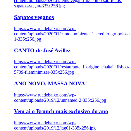
content/uploads/2020/01/tenis-vegan-rutz-como-sao-feitos-
sapatos-vegan-335x256.jpg
Sapatos veganos
https://www.ruadebaixo.com/wp-
content/uploads/2020/01/canto_ambiente_1_credito_grupojosea
1-335x256.jpg
CANTO de José Avillez
https://www.ruadebaixo.com/wp-
content/uploads/2020/01/restaurante_l_origine_chakall_lisboa-
5709-fileminimizer-335x256.jpg
ANO NOVO, MASSA NOVA!
https://www.ruadebaixo.com/wp-
content/uploads/2019/12/unnamed-2-335x256.jpg
Vem ai o Brunch mais exclusivo do ano
https://www.ruadebaixo.com/wp-
content/uploads/2019/12/jag01-335x256.jpg