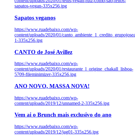
content/uploads/2020/01/tenis-vegan-rutz-como-sao-feitos-
sapatos-vegan-335x256.jpg
Sapatos veganos
https://www.ruadebaixo.com/wp-
content/uploads/2020/01/canto_ambiente_1_credito_grupojosea
1-335x256.jpg
CANTO de José Avillez
https://www.ruadebaixo.com/wp-
content/uploads/2020/01/restaurante_l_origine_chakall_lisboa-
5709-fileminimizer-335x256.jpg
ANO NOVO, MASSA NOVA!
https://www.ruadebaixo.com/wp-
content/uploads/2019/12/unnamed-2-335x256.jpg
Vem ai o Brunch mais exclusivo do ano
https://www.ruadebaixo.com/wp-
content/uploads/2019/12/jag01-335x256.jpg