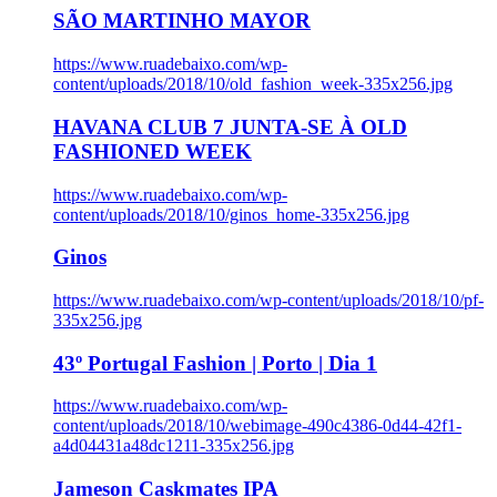
SÃO MARTINHO MAYOR
https://www.ruadebaixo.com/wp-
content/uploads/2018/10/old_fashion_week-335x256.jpg
HAVANA CLUB 7 JUNTA-SE À OLD
FASHIONED WEEK
https://www.ruadebaixo.com/wp-
content/uploads/2018/10/ginos_home-335x256.jpg
Ginos
https://www.ruadebaixo.com/wp-content/uploads/2018/10/pf-
335x256.jpg
43º Portugal Fashion | Porto | Dia 1
https://www.ruadebaixo.com/wp-
content/uploads/2018/10/webimage-490c4386-0d44-42f1-
a4d04431a48dc1211-335x256.jpg
Jameson Caskmates IPA