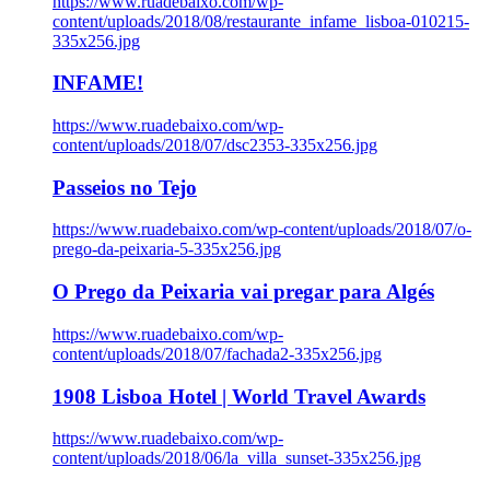
https://www.ruadebaixo.com/wp-
content/uploads/2018/08/restaurante_infame_lisboa-010215-
335x256.jpg
INFAME!
https://www.ruadebaixo.com/wp-
content/uploads/2018/07/dsc2353-335x256.jpg
Passeios no Tejo
https://www.ruadebaixo.com/wp-content/uploads/2018/07/o-
prego-da-peixaria-5-335x256.jpg
O Prego da Peixaria vai pregar para Algés
https://www.ruadebaixo.com/wp-
content/uploads/2018/07/fachada2-335x256.jpg
1908 Lisboa Hotel | World Travel Awards
https://www.ruadebaixo.com/wp-
content/uploads/2018/06/la_villa_sunset-335x256.jpg