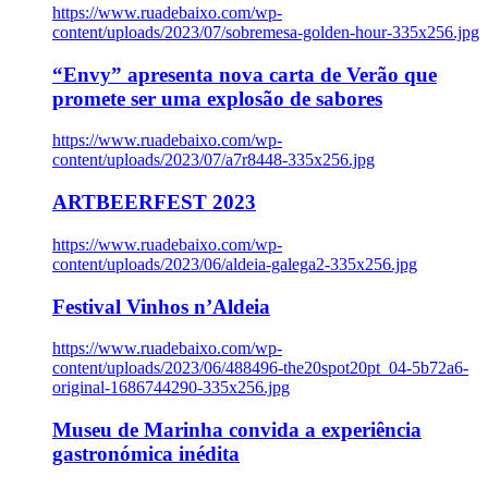
https://www.ruadebaixo.com/wp-
content/uploads/2023/07/sobremesa-golden-hour-335x256.jpg
“Envy” apresenta nova carta de Verão que
promete ser uma explosão de sabores
https://www.ruadebaixo.com/wp-
content/uploads/2023/07/a7r8448-335x256.jpg
ARTBEERFEST 2023
https://www.ruadebaixo.com/wp-
content/uploads/2023/06/aldeia-galega2-335x256.jpg
Festival Vinhos n’Aldeia
https://www.ruadebaixo.com/wp-
content/uploads/2023/06/488496-the20spot20pt_04-5b72a6-
original-1686744290-335x256.jpg
Museu de Marinha convida a experiência
gastronómica inédita