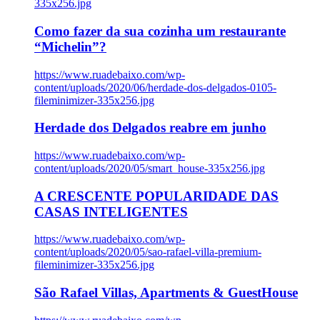
335x256.jpg
Como fazer da sua cozinha um restaurante
“Michelin”?
https://www.ruadebaixo.com/wp-
content/uploads/2020/06/herdade-dos-delgados-0105-
fileminimizer-335x256.jpg
Herdade dos Delgados reabre em junho
https://www.ruadebaixo.com/wp-
content/uploads/2020/05/smart_house-335x256.jpg
A CRESCENTE POPULARIDADE DAS
CASAS INTELIGENTES
https://www.ruadebaixo.com/wp-
content/uploads/2020/05/sao-rafael-villa-premium-
fileminimizer-335x256.jpg
São Rafael Villas, Apartments & GuestHouse