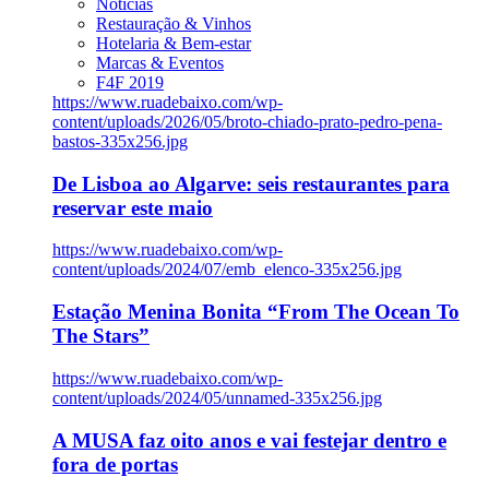
Notícias
Restauração & Vinhos
Hotelaria & Bem-estar
Marcas & Eventos
F4F 2019
https://www.ruadebaixo.com/wp-
content/uploads/2026/05/broto-chiado-prato-pedro-pena-
bastos-335x256.jpg
De Lisboa ao Algarve: seis restaurantes para
reservar este maio
https://www.ruadebaixo.com/wp-
content/uploads/2024/07/emb_elenco-335x256.jpg
Estação Menina Bonita “From The Ocean To
The Stars”
https://www.ruadebaixo.com/wp-
content/uploads/2024/05/unnamed-335x256.jpg
A MUSA faz oito anos e vai festejar dentro e
fora de portas