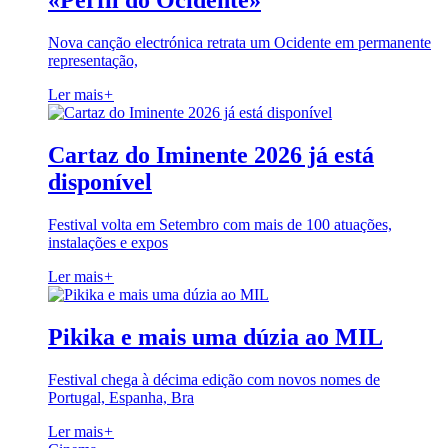
«Perfil do Ocidente»
Nova canção electrónica retrata um Ocidente em permanente
representação,
Ler mais
+
Cartaz do Iminente 2026 já está
disponível
Festival volta em Setembro com mais de 100 atuações,
instalações e expos
Ler mais
+
Pikika e mais uma dúzia ao MIL
Festival chega à décima edição com novos nomes de
Portugal, Espanha, Bra
Ler mais
+