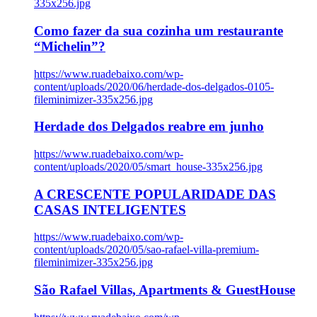
335x256.jpg
Como fazer da sua cozinha um restaurante
“Michelin”?
https://www.ruadebaixo.com/wp-
content/uploads/2020/06/herdade-dos-delgados-0105-
fileminimizer-335x256.jpg
Herdade dos Delgados reabre em junho
https://www.ruadebaixo.com/wp-
content/uploads/2020/05/smart_house-335x256.jpg
A CRESCENTE POPULARIDADE DAS
CASAS INTELIGENTES
https://www.ruadebaixo.com/wp-
content/uploads/2020/05/sao-rafael-villa-premium-
fileminimizer-335x256.jpg
São Rafael Villas, Apartments & GuestHouse