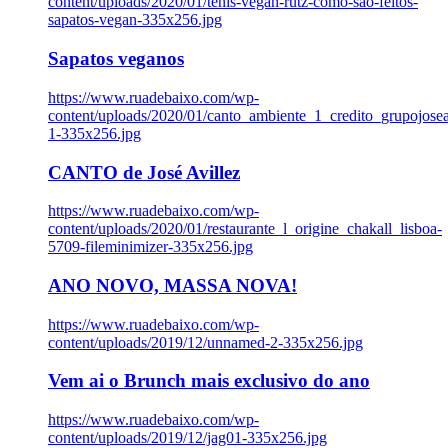
content/uploads/2020/01/tenis-vegan-rutz-como-sao-feitos-
sapatos-vegan-335x256.jpg
Sapatos veganos
https://www.ruadebaixo.com/wp-
content/uploads/2020/01/canto_ambiente_1_credito_grupojosea
1-335x256.jpg
CANTO de José Avillez
https://www.ruadebaixo.com/wp-
content/uploads/2020/01/restaurante_l_origine_chakall_lisboa-
5709-fileminimizer-335x256.jpg
ANO NOVO, MASSA NOVA!
https://www.ruadebaixo.com/wp-
content/uploads/2019/12/unnamed-2-335x256.jpg
Vem ai o Brunch mais exclusivo do ano
https://www.ruadebaixo.com/wp-
content/uploads/2019/12/jag01-335x256.jpg