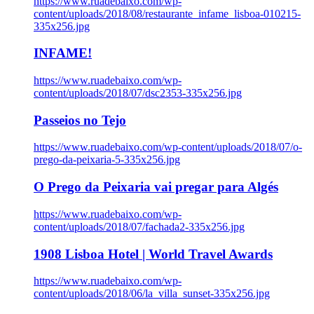
https://www.ruadebaixo.com/wp-
content/uploads/2018/08/restaurante_infame_lisboa-010215-
335x256.jpg
INFAME!
https://www.ruadebaixo.com/wp-
content/uploads/2018/07/dsc2353-335x256.jpg
Passeios no Tejo
https://www.ruadebaixo.com/wp-content/uploads/2018/07/o-
prego-da-peixaria-5-335x256.jpg
O Prego da Peixaria vai pregar para Algés
https://www.ruadebaixo.com/wp-
content/uploads/2018/07/fachada2-335x256.jpg
1908 Lisboa Hotel | World Travel Awards
https://www.ruadebaixo.com/wp-
content/uploads/2018/06/la_villa_sunset-335x256.jpg