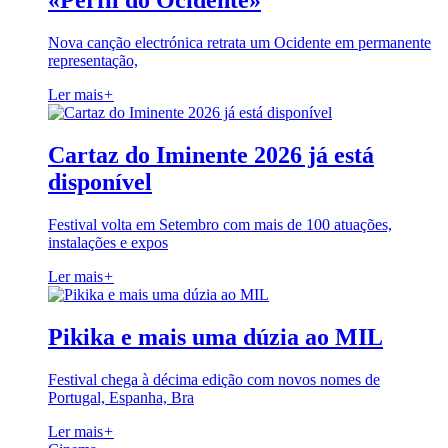
«Perfil do Ocidente»
Nova canção electrónica retrata um Ocidente em permanente
representação,
Ler mais
+
Cartaz do Iminente 2026 já está
disponível
Festival volta em Setembro com mais de 100 atuações,
instalações e expos
Ler mais
+
Pikika e mais uma dúzia ao MIL
Festival chega à décima edição com novos nomes de
Portugal, Espanha, Bra
Ler mais
+