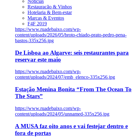
Notícias
Restauração & Vinhos
Hotelaria & Bem-estar
Marcas & Eventos
F4F 2019
https://www.ruadebaixo.com/wp-
content/uploads/2026/05/broto-chiado-prato-pedro-pena-
bastos-335x256.jpg
De Lisboa ao Algarve: seis restaurantes para
reservar este maio
https://www.ruadebaixo.com/wp-
content/uploads/2024/07/emb_elenco-335x256.jpg
Estação Menina Bonita “From The Ocean To
The Stars”
https://www.ruadebaixo.com/wp-
content/uploads/2024/05/unnamed-335x256.jpg
A MUSA faz oito anos e vai festejar dentro e
fora de portas