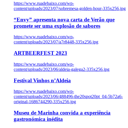
https://www.ruadebaixo.com/wp-
content/uploads/2023/07/sobremesa-golden-hour-335x256.jpg
“Envy” apresenta nova carta de Verão que
promete ser uma explosão de sabores
https://www.ruadebaixo.com/wp-
content/uploads/2023/07/a7r8448-335x256.jpg
ARTBEERFEST 2023
https://www.ruadebaixo.com/wp-
content/uploads/2023/06/aldeia-galega2-335x256.jpg
Festival Vinhos n’Aldeia
https://www.ruadebaixo.com/wp-
content/uploads/2023/06/488496-the20spot20pt_04-5b72a6-
original-1686744290-335x256.jpg
Museu de Marinha convida a experiência
gastronómica inédita