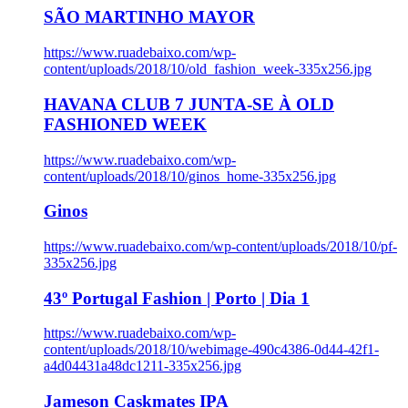
SÃO MARTINHO MAYOR
https://www.ruadebaixo.com/wp-
content/uploads/2018/10/old_fashion_week-335x256.jpg
HAVANA CLUB 7 JUNTA-SE À OLD
FASHIONED WEEK
https://www.ruadebaixo.com/wp-
content/uploads/2018/10/ginos_home-335x256.jpg
Ginos
https://www.ruadebaixo.com/wp-content/uploads/2018/10/pf-
335x256.jpg
43º Portugal Fashion | Porto | Dia 1
https://www.ruadebaixo.com/wp-
content/uploads/2018/10/webimage-490c4386-0d44-42f1-
a4d04431a48dc1211-335x256.jpg
Jameson Caskmates IPA