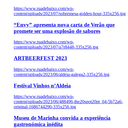
https://www.ruadebaixo.com/wp-
content/uploads/2023/07/sobremesa-golden-hour-335x256.jpg
“Envy” apresenta nova carta de Verão que
promete ser uma explosão de sabores
https://www.ruadebaixo.com/wp-
content/uploads/2023/07/a7r8448-335x256.jpg
ARTBEERFEST 2023
https://www.ruadebaixo.com/wp-
content/uploads/2023/06/aldeia-galega2-335x256.jpg
Festival Vinhos n’Aldeia
https://www.ruadebaixo.com/wp-
content/uploads/2023/06/488496-the20spot20pt_04-5b72a6-
original-1686744290-335x256.jpg
Museu de Marinha convida a experiência
gastronómica inédita