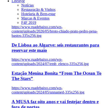
Lifestyle
Notícias
Restauração & Vinhos
Hotelaria & Bem-estar
Marcas & Eventos
F4F 2019
https://www.ruadebaixo.com/wp-
content/uploads/2026/05/broto-chiado-prato-pedro-pena-
bastos-335x256.jpg
De Lisboa ao Algarve: seis restaurantes para
reservar este maio
https://www.ruadebaixo.com/wp-
content/uploads/2024/07/emb_elenco-335x256.jpg
Estação Menina Bonita “From The Ocean To
The Stars”
https://www.ruadebaixo.com/wp-
content/uploads/2024/05/unnamed-335x256.jpg
A MUSA faz oito anos e vai festejar dentro e
fora de portas