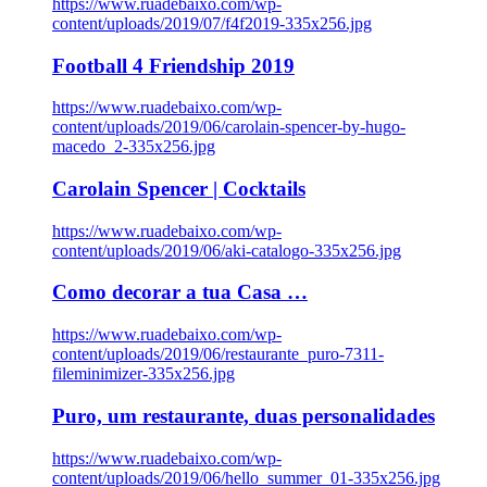
https://www.ruadebaixo.com/wp-
content/uploads/2019/07/f4f2019-335x256.jpg
Football 4 Friendship 2019
https://www.ruadebaixo.com/wp-
content/uploads/2019/06/carolain-spencer-by-hugo-
macedo_2-335x256.jpg
Carolain Spencer | Cocktails
https://www.ruadebaixo.com/wp-
content/uploads/2019/06/aki-catalogo-335x256.jpg
Como decorar a tua Casa …
https://www.ruadebaixo.com/wp-
content/uploads/2019/06/restaurante_puro-7311-
fileminimizer-335x256.jpg
Puro, um restaurante, duas personalidades
https://www.ruadebaixo.com/wp-
content/uploads/2019/06/hello_summer_01-335x256.jpg