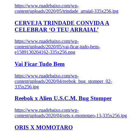
https://www.ruadebaixo.com/wp-
content/uploads/2020/05/trindade_arraial-335x256.jpg
CERVEJA TRINDADE CONVIDA A
CELEBRAR ‘O TEU ARRAIAL’
https://www.ruadebaixo.com/wp-
content/uploads/2020/05/vai-ficar-tudo-bem-
e1589130204162-335x256.png
Vai Ficar Tudo Bem
https://www.ruadebaixo.com/wp-
content/uploads/2020/04/reebok_bug_stomper_02-
335x256.jpg
Reebok x Alien U.S.C.M. Bug Stomper
https://www.ruadebaixo.com/wp-
content/uploads/2020/04/oris-x-momotaro-13-335x256.jpg
ORIS X MOMOTARO