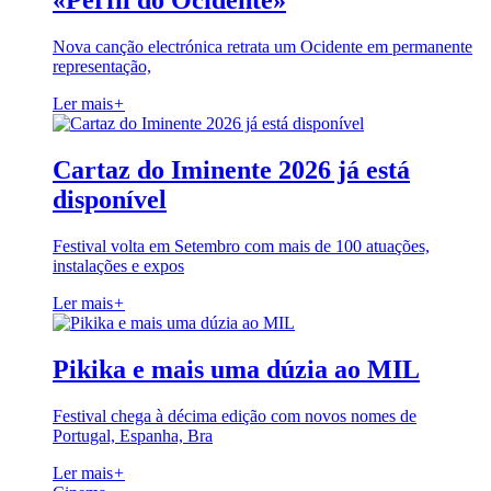
«Perfil do Ocidente»
Nova canção electrónica retrata um Ocidente em permanente
representação,
Ler mais
+
Cartaz do Iminente 2026 já está
disponível
Festival volta em Setembro com mais de 100 atuações,
instalações e expos
Ler mais
+
Pikika e mais uma dúzia ao MIL
Festival chega à décima edição com novos nomes de
Portugal, Espanha, Bra
Ler mais
+