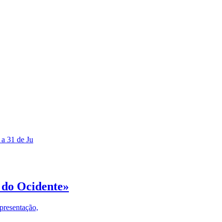
 a 31 de Ju
 do Ocidente»
presentação,