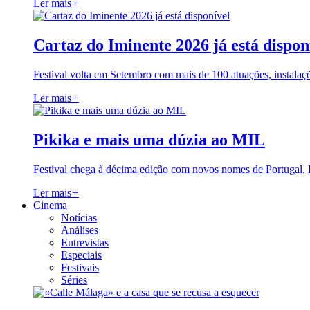
Ler mais
+
Cartaz do Iminente 2026 já está dispon
Festival volta em Setembro com mais de 100 atuações, instalaç
Ler mais
+
Pikika e mais uma dúzia ao MIL
Festival chega à décima edição com novos nomes de Portugal,
Ler mais
+
Cinema
Notícias
Análises
Entrevistas
Especiais
Festivais
Séries