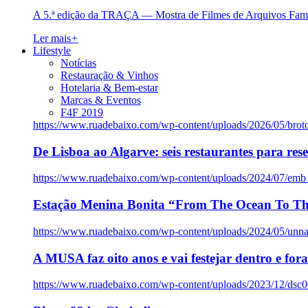
A 5.ª edição da TRAÇA — Mostra de Filmes de Arquivos Famil
Ler mais
+
Lifestyle
Notícias
Restauração & Vinhos
Hotelaria & Bem-estar
Marcas & Eventos
F4F 2019
https://www.ruadebaixo.com/wp-content/uploads/2026/05/brot
De Lisboa ao Algarve: seis restaurantes para res
https://www.ruadebaixo.com/wp-content/uploads/2024/07/emb
Estação Menina Bonita “From The Ocean To Th
https://www.ruadebaixo.com/wp-content/uploads/2024/05/un
A MUSA faz oito anos e vai festejar dentro e fora
https://www.ruadebaixo.com/wp-content/uploads/2023/12/dsc