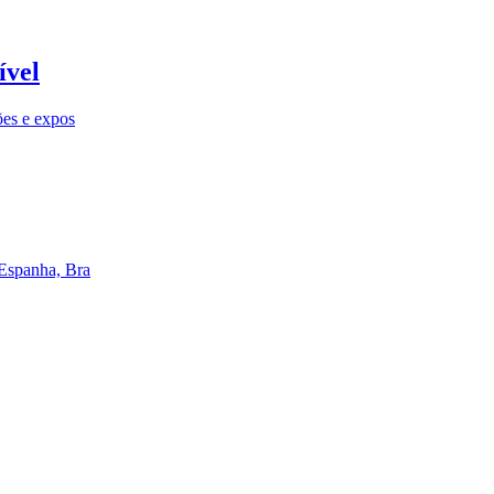
ível
ões e expos
 Espanha, Bra