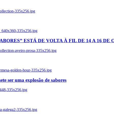
ollection-335x256.jpg
tl_640x360-335x256.jpg
BORES” ESTÁ DE VOLTA À FIL DE 14 A 16 DE
llection-aveiro-prosa-335x256.jpg
remesa-golden-hour-335x256.jpg
ete ser uma explosão de sabores
8448-335x256.jpg
ia-galega2-335x256.jpg