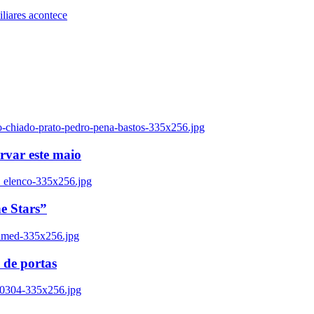
iares acontece
o-chiado-prato-pedro-pena-bastos-335x256.jpg
ervar este maio
_elenco-335x256.jpg
e Stars”
named-335x256.jpg
 de portas
00304-335x256.jpg