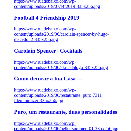
https://www.ruadebaixo.com/wp-
content/uploads/2019/07/f4f2019-335x256.jpg
Football 4 Friendship 2019
https://www.ruadebaixo.com/wp-
content/uploads/2019/06/carolain-spencer-by-hugo-
macedo_2-335x256.jpg
Carolain Spencer | Cocktails
https://www.ruadebaixo.com/wp-
content/uploads/2019/06/aki-catalogo-335x256.jpg
Como decorar a tua Casa …
https://www.ruadebaixo.com/wp-
content/uploads/2019/06/restaurante_puro-7311-
fileminimizer-335x256.jpg
Puro, um restaurante, duas personalidades
https://www.ruadebaixo.com/wp-
content/uploads/2019/06/hello_summer_01-335x256.jpg