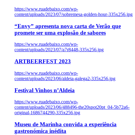
https://www.ruadebaixo.com/wp-
content/uploads/2023/07/sobremesa-golden-hour-335x256.jpg
“Envy” apresenta nova carta de Verão que
promete ser uma explosão de sabores
https://www.ruadebaixo.com/wp-
content/uploads/2023/07/a7r8448-335x256.jpg
ARTBEERFEST 2023
https://www.ruadebaixo.com/wp-
content/uploads/2023/06/aldeia-galega2-335x256.jpg
Festival Vinhos n’Aldeia
https://www.ruadebaixo.com/wp-
content/uploads/2023/06/488496-the20spot20pt_04-5b72a6-
original-1686744290-335x256.jpg
Museu de Marinha convida a experiência
gastronómica inédita