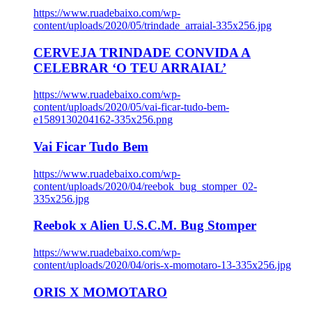
https://www.ruadebaixo.com/wp-
content/uploads/2020/05/trindade_arraial-335x256.jpg
CERVEJA TRINDADE CONVIDA A
CELEBRAR ‘O TEU ARRAIAL’
https://www.ruadebaixo.com/wp-
content/uploads/2020/05/vai-ficar-tudo-bem-
e1589130204162-335x256.png
Vai Ficar Tudo Bem
https://www.ruadebaixo.com/wp-
content/uploads/2020/04/reebok_bug_stomper_02-
335x256.jpg
Reebok x Alien U.S.C.M. Bug Stomper
https://www.ruadebaixo.com/wp-
content/uploads/2020/04/oris-x-momotaro-13-335x256.jpg
ORIS X MOMOTARO