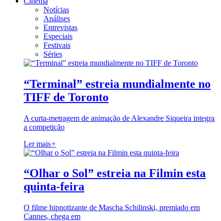
Cinema
Notícias
Análises
Entrevistas
Especiais
Festivais
Séries
“Terminal” estreia mundialmente no
TIFF de Toronto
A curta-metragem de animação de Alexandre Siqueira integra
a competição
Ler mais
+
“Olhar o Sol” estreia na Filmin esta
quinta-feira
O filme hipnotizante de Mascha Schilinski, premiado em
Cannes, chega em