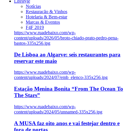
Lifestyle
Notícias
Restauração & Vinhos
Hotelaria & Bem-estar
Marcas & Eventos
F4F 2019
https://www.ruadebaixo.com/wp-
content/uploads/2026/05/broto-chiado-prato-pedro-pena-
bastos-335x256.jpg
De Lisboa ao Algarve: seis restaurantes para
reservar este maio
https://www.ruadebaixo.com/wp-
content/uploads/2024/07/emb_elenco-335x256.jpg
Estação Menina Bonita “From The Ocean To
The Stars”
https://www.ruadebaixo.com/wp-
content/uploads/2024/05/unnamed-335x256.jpg
A MUSA faz oito anos e vai festejar dentro e
fora de portas