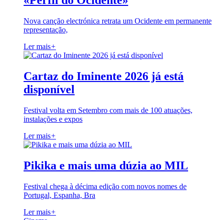
«Perfil do Ocidente»
Nova canção electrónica retrata um Ocidente em permanente
representação,
Ler mais
+
Cartaz do Iminente 2026 já está
disponível
Festival volta em Setembro com mais de 100 atuações,
instalações e expos
Ler mais
+
Pikika e mais uma dúzia ao MIL
Festival chega à décima edição com novos nomes de
Portugal, Espanha, Bra
Ler mais
+