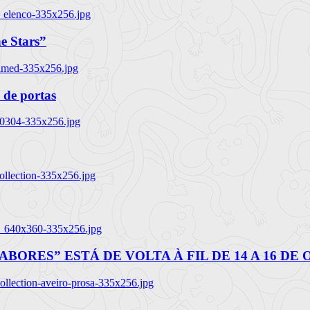
_elenco-335x256.jpg
e Stars”
named-335x256.jpg
 de portas
00304-335x256.jpg
ollection-335x256.jpg
tl_640x360-335x256.jpg
BORES” ESTÁ DE VOLTA À FIL DE 14 A 16 DE
llection-aveiro-prosa-335x256.jpg