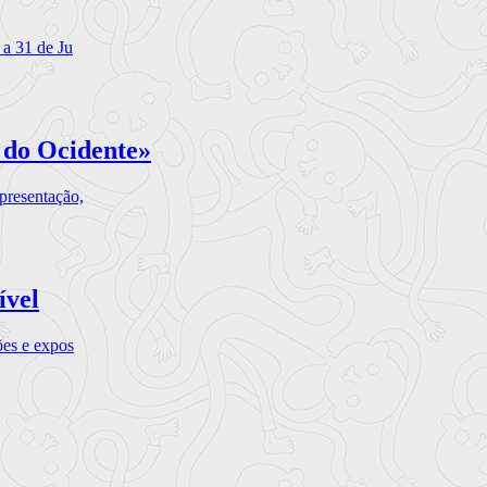
 a 31 de Ju
 do Ocidente»
presentação,
ível
ões e expos