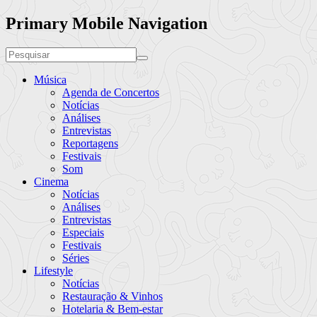
Primary Mobile Navigation
Música
Agenda de Concertos
Notícias
Análises
Entrevistas
Reportagens
Festivais
Som
Cinema
Notícias
Análises
Entrevistas
Especiais
Festivais
Séries
Lifestyle
Notícias
Restauração & Vinhos
Hotelaria & Bem-estar