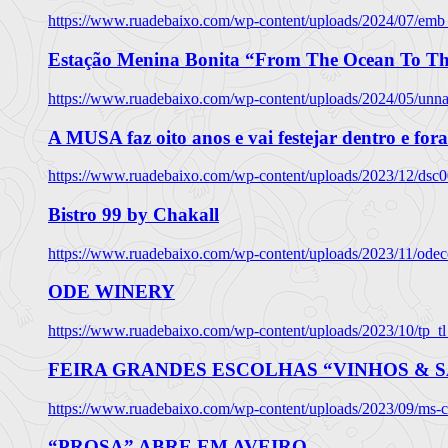
https://www.ruadebaixo.com/wp-content/uploads/2024/07/emb
Estação Menina Bonita “From The Ocean To Th
https://www.ruadebaixo.com/wp-content/uploads/2024/05/un
A MUSA faz oito anos e vai festejar dentro e fora
https://www.ruadebaixo.com/wp-content/uploads/2023/12/dsc
Bistro 99 by Chakall
https://www.ruadebaixo.com/wp-content/uploads/2023/11/odec
ODE WINERY
https://www.ruadebaixo.com/wp-content/uploads/2023/10/tp_
FEIRA GRANDES ESCOLHAS “VINHOS & SA
https://www.ruadebaixo.com/wp-content/uploads/2023/09/ms-co
“PROSA” ABRE EM AVEIRO