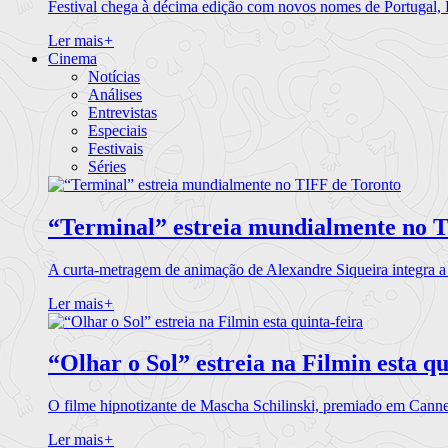
Festival chega à décima edição com novos nomes de Portugal,
Ler mais
+
Cinema
Notícias
Análises
Entrevistas
Especiais
Festivais
Séries
“Terminal” estreia mundialmente no 
A curta-metragem de animação de Alexandre Siqueira integra 
Ler mais
+
“Olhar o Sol” estreia na Filmin esta qu
O filme hipnotizante de Mascha Schilinski, premiado em Cann
Ler mais
+