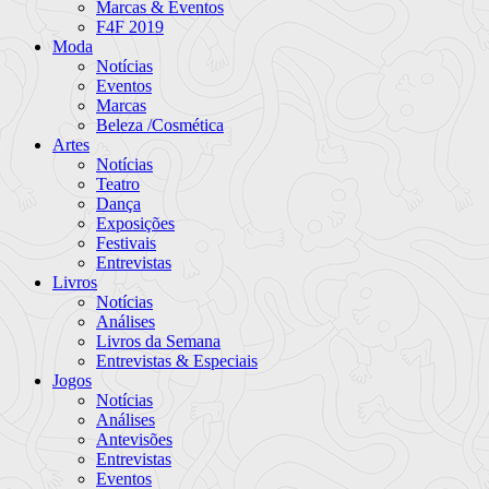
Marcas & Eventos
F4F 2019
Moda
Notícias
Eventos
Marcas
Beleza /Cosmética
Artes
Notícias
Teatro
Dança
Exposições
Festivais
Entrevistas
Livros
Notícias
Análises
Livros da Semana
Entrevistas & Especiais
Jogos
Notícias
Análises
Antevisões
Entrevistas
Eventos