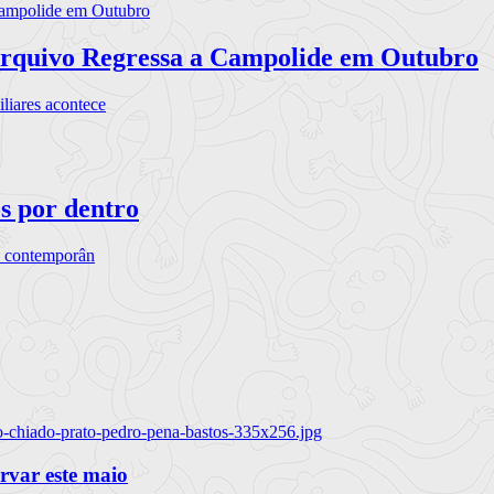
rquivo Regressa a Campolide em Outubro
iares acontece
os por dentro
s contemporân
o-chiado-prato-pedro-pena-bastos-335x256.jpg
ervar este maio