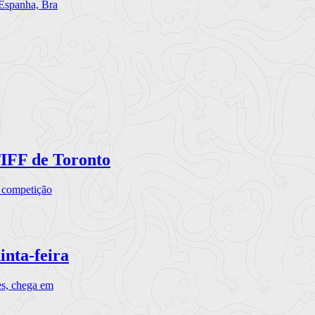
 Espanha, Bra
TIFF de Toronto
a competição
inta-feira
es, chega em