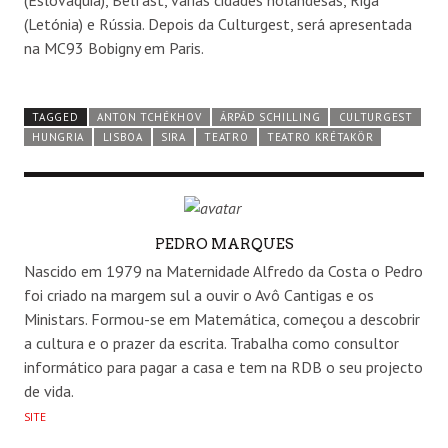
(Letónia) e Rússia. Depois da Culturgest, será apresentada
na MC93 Bobigny em Paris.
TAGGED
ANTON TCHÉKHOV
ÁRPÁD SCHILLING
CULTURGEST
HUNGRIA
LISBOA
SIRA
TEATRO
TEATRO KRÉTAKÖR
AUTHOR
PEDRO MARQUES
Nascido em 1979 na Maternidade Alfredo da Costa o Pedro
foi criado na margem sul a ouvir o Avô Cantigas e os
Ministars. Formou-se em Matemática, começou a descobrir
a cultura e o prazer da escrita. Trabalha como consultor
informático para pagar a casa e tem na RDB o seu projecto
de vida.
SITE