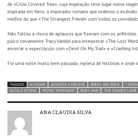
de «Crow Covered Tree», cuja inspiração teve lugar numa viagem 
inspirada em Nero, o imperador romano que ordenou o incêndio à
melhor do que «The Strangest Friend» com todos os convidado
Não faltou a chuva de aplausos que fizeram com os anfitriõe
palco novamente Tracy Vandal para interpretar «The Lost Wor
encerrar o espectáculo com «Devil On My Trail» e «Crashing In
Foi uma noite muito bem passada, repleta de histórias e onde s
TAGGED
A JIGSAW
AUGUSTO CARDOSO
BIRDS ARE INDIE
CORSA
NICOLE EITNER
PEDRO TEMPORÃO
RUBY ANN
THE SOAKED LAMB
AUTHOR
ANA CLÁUDIA SILVA