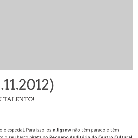
“OLHAR O SOL” ESTREIA NA FILMIN ESTA QUINTA-
FEIRA
11.2012)
CINEMA
6 AGO
U TALENTO!
 e especial. Para isso, os
a Jigsaw
não têm parado e têm
am o seu barco pirata no
Pequeno Auditório do Centro Cultural