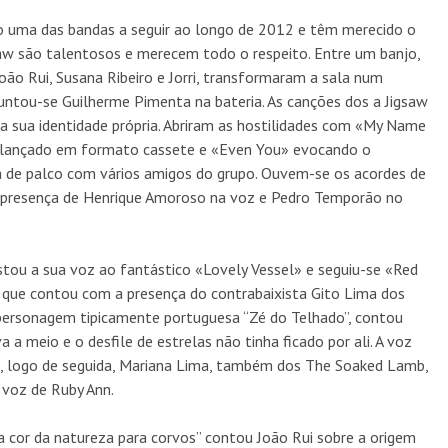
o uma das bandas a seguir ao longo de 2012 e têm merecido o
gsaw são talentosos e merecem todo o respeito. Entre um banjo,
João Rui, Susana Ribeiro e Jorri, transformaram a sala num
s juntou-se Guilherme Pimenta na bateria. As canções dos a Jigsaw
a sua identidade própria. Abriram as hostilidades com «My Name
 lançado em formato cassete e «Even You» evocando o
lha de palco com vários amigos do grupo. Ouvem-se os acordes de
 a presença de Henrique Amoroso na voz e Pedro Temporão no
stou a sua voz ao fantástico «Lovely Vessel» e seguiu-se «Red
e que contou com a presença do contrabaixista Gito Lima dos
 personagem tipicamente portuguesa “Zé do Telhado”, contou
a meio e o desfile de estrelas não tinha ficado por ali. A voz
 e, logo de seguida, Mariana Lima, também dos The Soaked Lamb,
 voz de Ruby Ann.
cor da natureza para corvos” contou João Rui sobre a origem