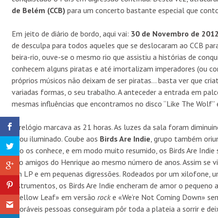
de Belém (CCB)
para um concerto bastante especial que conto
Em jeito de diário de bordo, aqui vai:
30 de Novembro de 201
de desculpa para todos aqueles que se deslocaram ao CCB para
beira-rio, ouve-se o mesmo rio que assistiu a histórias de conq
conhecem alguns piratas e até imortalizam imperadores (ou co
próprios músicos não deixam de ser piratas… basta ver que criat
variadas formas, o seu trabalho. A anteceder a entrada em p
mesmas influências que encontramos no disco “Like The Wolf” e
O relógio marcava as 21 horas. As luzes da sala foram diminuin
ficou iluminado. Coube aos
Birds Are Indie
, grupo também oriun
não os conhece, e em modo muito resumido, os Birds Are Indie
são amigos do Henrique ao mesmo número de anos. Assim se viv
um LP e em pequenas digressões. Rodeados por um xilofone, um
instrumentos, os Birds Are Indie encheram de amor o pequeno a
«Yellow Leaf» em versão
rock
e «We’re Not Coming Down» sem 
adoráveis pessoas conseguiram pôr toda a plateia a sorrir e de