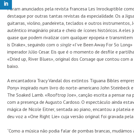
Foram anunciados pela revista francesa Les Inrockuptible com
destaque por outras tantas revistas da especialidade. Os a Ji
guitarras, violino, pandeireta, teclados e outros instrumentos, 
autêntico imaginário pirata e cheio de ícones históricos. A ele
quase que podem rivalizar com qualquer epopeia e transmitem 
is Drake», seguindo com o
single
«I’ve Been Away For So Long»
imperador Júlio Cesar. Eis que é o momento de desfile e parti
«Dried up, River Blues», original dos Corsage que contou com
baixo.
A encantadora Tracy Vandal dos extintos Tiguana Bibles empre
Pony» inspirado num livro do norte-americano John Steinbeck 
The Soaked Lamb. «Rooftrop Joe», canção escrita a pensar na
com a presença de Augusto Cardoso. O espectáculo ainda estava 
mágica de Nicole Eitner, sentada ao piano, encantou a plateia
deu voz a «One Right Lie» cuja versão original foi gravada pela
“Como a música não podia falar de pombas brancas, mudámos a 