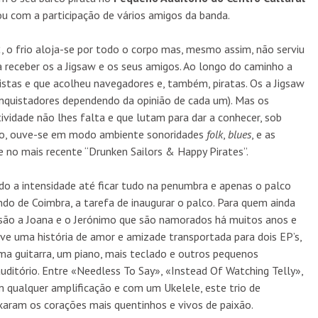
u com a participação de vários amigos da banda.
2
, o frio aloja-se por todo o corpo mas, mesmo assim, não serviu
 receber os a Jigsaw e os seus amigos. Ao longo do caminho a
uistas e que acolheu navegadores e, também, piratas. Os a Jigsaw
nquistadores dependendo da opinião de cada um). Mas os
ividade não lhes falta e que lutam para dar a conhecer, sob
alco, ouve-se em modo ambiente sonoridades
folk
,
blues
, e as
 no mais recente “Drunken Sailors & Happy Pirates”.
do a intensidade até ficar tudo na penumbra e apenas o palco
do de Coimbra, a tarefa de inaugurar o palco. Para quem ainda
 são a Joana e o Jerónimo que são namorados há muitos anos e
e uma história de amor e amizade transportada para dois EP’s,
a guitarra, um piano, mais teclado e outros pequenos
uditório. Entre «Needless To Say», «Instead Of Watching Telly»,
qualquer amplificação e com um Ukelele, este trio de
ixaram os corações mais quentinhos e vivos de paixão.