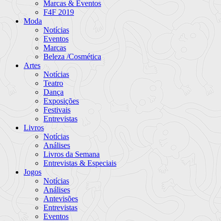
Marcas & Eventos
F4F 2019
Moda
Notícias
Eventos
Marcas
Beleza /Cosmética
Artes
Notícias
Teatro
Dança
Exposições
Festivais
Entrevistas
Livros
Notícias
Análises
Livros da Semana
Entrevistas & Especiais
Jogos
Notícias
Análises
Antevisões
Entrevistas
Eventos