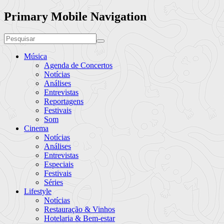
Primary Mobile Navigation
Música
Agenda de Concertos
Notícias
Análises
Entrevistas
Reportagens
Festivais
Som
Cinema
Notícias
Análises
Entrevistas
Especiais
Festivais
Séries
Lifestyle
Notícias
Restauração & Vinhos
Hotelaria & Bem-estar