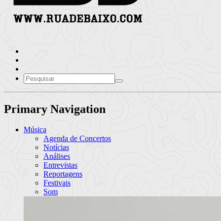
Primary Navigation
Música
Agenda de Concertos
Notícias
Análises
Entrevistas
Reportagens
Festivais
Som