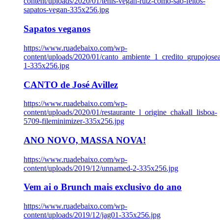
content/uploads/2020/01/tenis-vegan-rutz-como-sao-feitos-
sapatos-vegan-335x256.jpg
Sapatos veganos
https://www.ruadebaixo.com/wp-
content/uploads/2020/01/canto_ambiente_1_credito_grupojosea
1-335x256.jpg
CANTO de José Avillez
https://www.ruadebaixo.com/wp-
content/uploads/2020/01/restaurante_l_origine_chakall_lisboa-
5709-fileminimizer-335x256.jpg
ANO NOVO, MASSA NOVA!
https://www.ruadebaixo.com/wp-
content/uploads/2019/12/unnamed-2-335x256.jpg
Vem ai o Brunch mais exclusivo do ano
https://www.ruadebaixo.com/wp-
content/uploads/2019/12/jag01-335x256.jpg