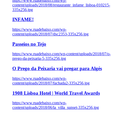
https://www.ruadebaixo.com/wp-
content/uploads/2018/08/restaurante_infame_lisboa-010215-
335x256.jpg
INFAME!
https://www.ruadebaixo.com/wp-
content/uploads/2018/07/dsc2353-335x256.jpg
Passeios no Tejo
https://www.ruadebaixo.com/wp-content/uploads/2018/07/o-
prego-da-peixaria-5-335x256.jpg
O Prego da Peixaria vai pregar para Algés
https://www.ruadebaixo.com/wp-
content/uploads/2018/07/fachada2-335x256.jpg
1908 Lisboa Hotel | World Travel Awards
https://www.ruadebaixo.com/wp-
content/uploads/2018/06/la_villa_sunset-335x256.jpg