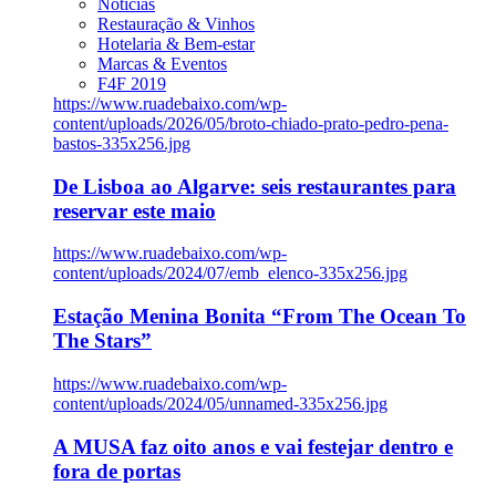
Notícias
Restauração & Vinhos
Hotelaria & Bem-estar
Marcas & Eventos
F4F 2019
https://www.ruadebaixo.com/wp-
content/uploads/2026/05/broto-chiado-prato-pedro-pena-
bastos-335x256.jpg
De Lisboa ao Algarve: seis restaurantes para
reservar este maio
https://www.ruadebaixo.com/wp-
content/uploads/2024/07/emb_elenco-335x256.jpg
Estação Menina Bonita “From The Ocean To
The Stars”
https://www.ruadebaixo.com/wp-
content/uploads/2024/05/unnamed-335x256.jpg
A MUSA faz oito anos e vai festejar dentro e
fora de portas