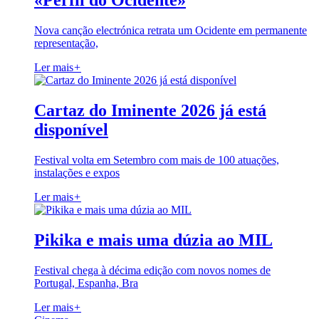
«Perfil do Ocidente»
Nova canção electrónica retrata um Ocidente em permanente
representação,
Ler mais
+
Cartaz do Iminente 2026 já está
disponível
Festival volta em Setembro com mais de 100 atuações,
instalações e expos
Ler mais
+
Pikika e mais uma dúzia ao MIL
Festival chega à décima edição com novos nomes de
Portugal, Espanha, Bra
Ler mais
+