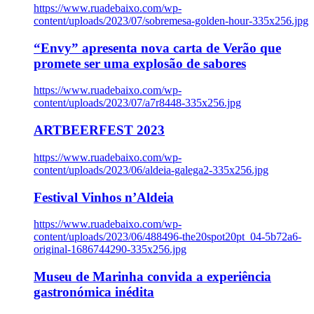
https://www.ruadebaixo.com/wp-
content/uploads/2023/07/sobremesa-golden-hour-335x256.jpg
“Envy” apresenta nova carta de Verão que
promete ser uma explosão de sabores
https://www.ruadebaixo.com/wp-
content/uploads/2023/07/a7r8448-335x256.jpg
ARTBEERFEST 2023
https://www.ruadebaixo.com/wp-
content/uploads/2023/06/aldeia-galega2-335x256.jpg
Festival Vinhos n’Aldeia
https://www.ruadebaixo.com/wp-
content/uploads/2023/06/488496-the20spot20pt_04-5b72a6-
original-1686744290-335x256.jpg
Museu de Marinha convida a experiência
gastronómica inédita