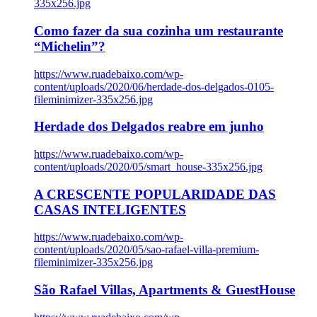
335x256.jpg
Como fazer da sua cozinha um restaurante
“Michelin”?
https://www.ruadebaixo.com/wp-
content/uploads/2020/06/herdade-dos-delgados-0105-
fileminimizer-335x256.jpg
Herdade dos Delgados reabre em junho
https://www.ruadebaixo.com/wp-
content/uploads/2020/05/smart_house-335x256.jpg
A CRESCENTE POPULARIDADE DAS
CASAS INTELIGENTES
https://www.ruadebaixo.com/wp-
content/uploads/2020/05/sao-rafael-villa-premium-
fileminimizer-335x256.jpg
São Rafael Villas, Apartments & GuestHouse