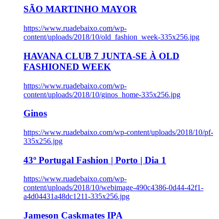
SÃO MARTINHO MAYOR
https://www.ruadebaixo.com/wp-
content/uploads/2018/10/old_fashion_week-335x256.jpg
HAVANA CLUB 7 JUNTA-SE À OLD
FASHIONED WEEK
https://www.ruadebaixo.com/wp-
content/uploads/2018/10/ginos_home-335x256.jpg
Ginos
https://www.ruadebaixo.com/wp-content/uploads/2018/10/pf-
335x256.jpg
43º Portugal Fashion | Porto | Dia 1
https://www.ruadebaixo.com/wp-
content/uploads/2018/10/webimage-490c4386-0d44-42f1-
a4d04431a48dc1211-335x256.jpg
Jameson Caskmates IPA