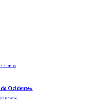
 a 31 de Ju
 do Ocidente»
presentação,