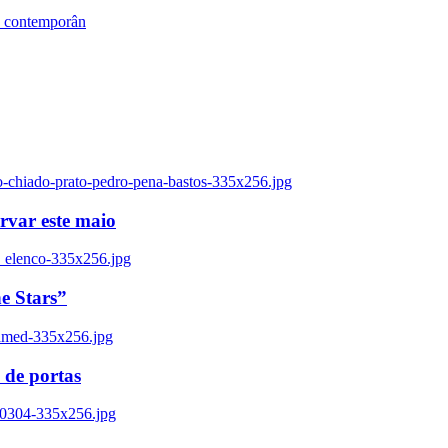
s contemporân
o-chiado-prato-pedro-pena-bastos-335x256.jpg
ervar este maio
_elenco-335x256.jpg
e Stars”
named-335x256.jpg
 de portas
00304-335x256.jpg