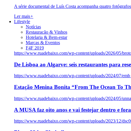
A série documental de Luís Costa acompanha quatro fotógrafo
Ler mais
+
Lifestyle
Notícias
Restauração & Vinhos
Hotelaria & Bem-estar
Marcas & Eventos
F4F 2019
https://www.ruadebaixo.com/wp-content/uploads/2026/05/brot
De Lisboa ao Algarve: seis restaurantes para res
https://www.ruadebaixo.com/wp-content/uploads/2024/07/emb
Estação Menina Bonita “From The Ocean To Th
https://www.ruadebaixo.com/wp-content/uploads/2024/05/un
A MUSA faz oito anos e vai festejar dentro e fora
https://www.ruadebaixo.com/wp-content/uploads/2023/12/dsc