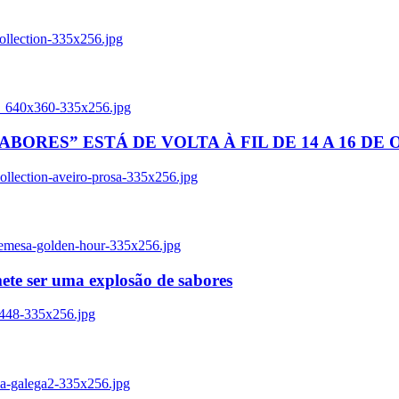
ollection-335x256.jpg
tl_640x360-335x256.jpg
BORES” ESTÁ DE VOLTA À FIL DE 14 A 16 DE
llection-aveiro-prosa-335x256.jpg
remesa-golden-hour-335x256.jpg
ete ser uma explosão de sabores
8448-335x256.jpg
ia-galega2-335x256.jpg