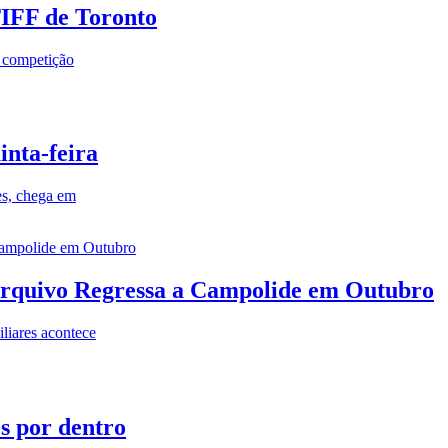
TIFF de Toronto
a competição
inta-feira
es, chega em
rquivo Regressa a Campolide em Outubro
iares acontece
os por dentro