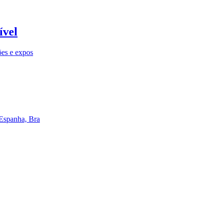
ível
ões e expos
 Espanha, Bra