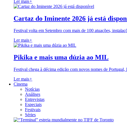
Ler mais
+
Cartaz do Iminente 2026 já está dispon
Festival volta em Setembro com mais de 100 atuações, instalaç
Ler mais
+
Pikika e mais uma dúzia ao MIL
Festival chega à décima edição com novos nomes de Portugal,
Ler mais
+
Cinema
Notícias
Análises
Entrevistas
Especiais
Festivais
Séries