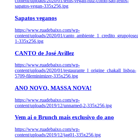
content/uploads/2020/01/tenis-vegan-rutz-como-sao-feitos-
sapatos-vegan-335x256.jpg
Sapatos veganos
https://www.ruadebaixo.com/wp-
content/uploads/2020/01/canto_ambiente_1_credito_grupojosea
1-335x256.jpg
CANTO de José Avillez
https://www.ruadebaixo.com/wp-
content/uploads/2020/01/restaurante_l_origine_chakall_lisboa-
5709-fileminimizer-335x256.jpg
ANO NOVO, MASSA NOVA!
https://www.ruadebaixo.com/wp-
content/uploads/2019/12/unnamed-2-335x256.jpg
Vem ai o Brunch mais exclusivo do ano
https://www.ruadebaixo.com/wp-
content/uploads/2019/12/jag01-335x256.jpg