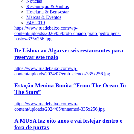
Notícias
Restauração & Vinhos
Hotelaria & Bem-estar
Marcas & Eventos
F4F 2019
https://www.ruadebaixo.com/wp-
content/uploads/2026/05/broto-chiado-prato-pedro-pena-
bastos-335x256.jpg
De Lisboa ao Algarve: seis restaurantes para
reservar este maio
https://www.ruadebaixo.com/wp-
content/uploads/2024/07/emb_elenco-335x256.jpg
Estação Menina Bonita “From The Ocean To
The Stars”
https://www.ruadebaixo.com/wp-
content/uploads/2024/05/unnamed-335x256.jpg
A MUSA faz oito anos e vai festejar dentro e
fora de portas