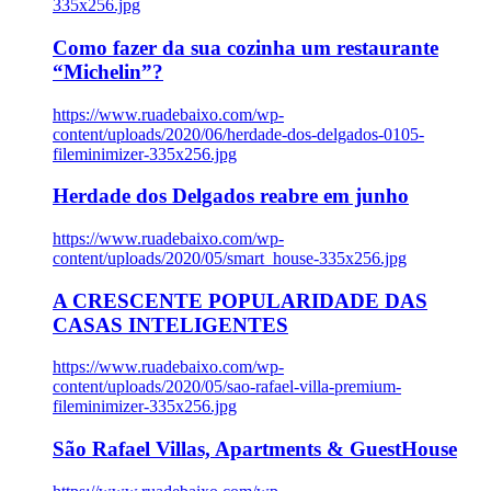
335x256.jpg
Como fazer da sua cozinha um restaurante
“Michelin”?
https://www.ruadebaixo.com/wp-
content/uploads/2020/06/herdade-dos-delgados-0105-
fileminimizer-335x256.jpg
Herdade dos Delgados reabre em junho
https://www.ruadebaixo.com/wp-
content/uploads/2020/05/smart_house-335x256.jpg
A CRESCENTE POPULARIDADE DAS
CASAS INTELIGENTES
https://www.ruadebaixo.com/wp-
content/uploads/2020/05/sao-rafael-villa-premium-
fileminimizer-335x256.jpg
São Rafael Villas, Apartments & GuestHouse