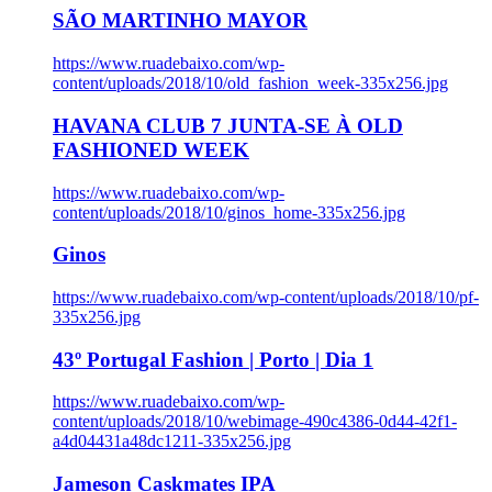
SÃO MARTINHO MAYOR
https://www.ruadebaixo.com/wp-
content/uploads/2018/10/old_fashion_week-335x256.jpg
HAVANA CLUB 7 JUNTA-SE À OLD
FASHIONED WEEK
https://www.ruadebaixo.com/wp-
content/uploads/2018/10/ginos_home-335x256.jpg
Ginos
https://www.ruadebaixo.com/wp-content/uploads/2018/10/pf-
335x256.jpg
43º Portugal Fashion | Porto | Dia 1
https://www.ruadebaixo.com/wp-
content/uploads/2018/10/webimage-490c4386-0d44-42f1-
a4d04431a48dc1211-335x256.jpg
Jameson Caskmates IPA