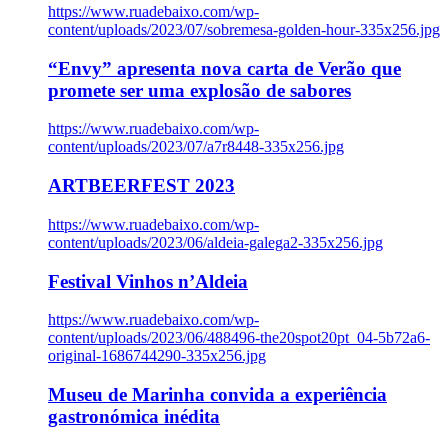
https://www.ruadebaixo.com/wp-
content/uploads/2023/07/sobremesa-golden-hour-335x256.jpg
“Envy” apresenta nova carta de Verão que
promete ser uma explosão de sabores
https://www.ruadebaixo.com/wp-
content/uploads/2023/07/a7r8448-335x256.jpg
ARTBEERFEST 2023
https://www.ruadebaixo.com/wp-
content/uploads/2023/06/aldeia-galega2-335x256.jpg
Festival Vinhos n’Aldeia
https://www.ruadebaixo.com/wp-
content/uploads/2023/06/488496-the20spot20pt_04-5b72a6-
original-1686744290-335x256.jpg
Museu de Marinha convida a experiência
gastronómica inédita