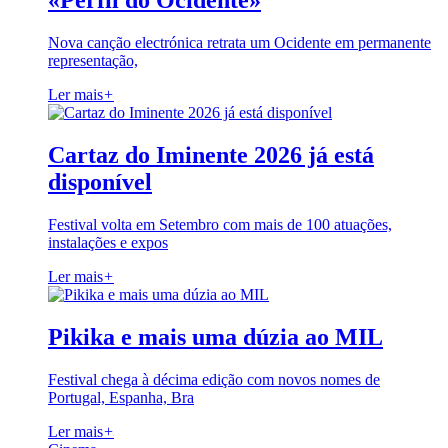
«Perfil do Ocidente»
Nova canção electrónica retrata um Ocidente em permanente
representação,
Ler mais
+
Cartaz do Iminente 2026 já está
disponível
Festival volta em Setembro com mais de 100 atuações,
instalações e expos
Ler mais
+
Pikika e mais uma dúzia ao MIL
Festival chega à décima edição com novos nomes de
Portugal, Espanha, Bra
Ler mais
+