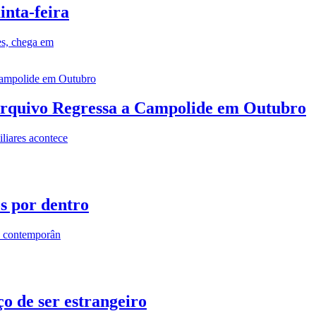
inta-feira
es, chega em
rquivo Regressa a Campolide em Outubro
iares acontece
os por dentro
s contemporân
o de ser estrangeiro