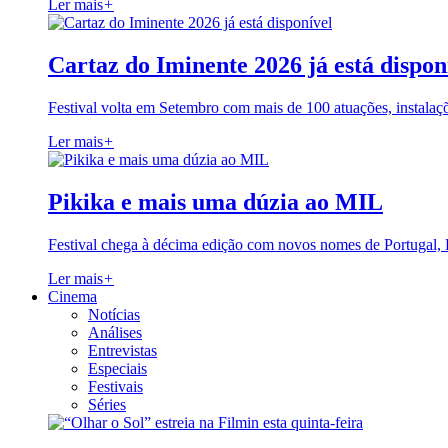
Ler mais
+
Cartaz do Iminente 2026 já está dispon
Festival volta em Setembro com mais de 100 atuações, instalaç
Ler mais
+
Pikika e mais uma dúzia ao MIL
Festival chega à décima edição com novos nomes de Portugal,
Ler mais
+
Cinema
Notícias
Análises
Entrevistas
Especiais
Festivais
Séries