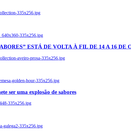
ollection-335x256.jpg
tl_640x360-335x256.jpg
BORES” ESTÁ DE VOLTA À FIL DE 14 A 16 DE
llection-aveiro-prosa-335x256.jpg
remesa-golden-hour-335x256.jpg
ete ser uma explosão de sabores
8448-335x256.jpg
ia-galega2-335x256.jpg