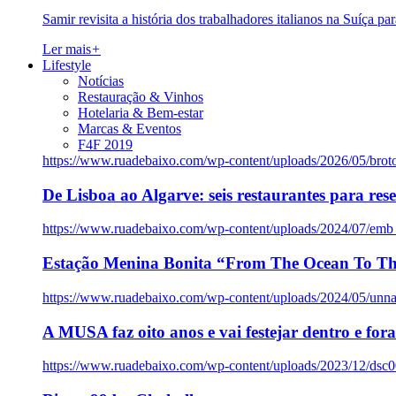
Samir revisita a história dos trabalhadores italianos na Suíça pa
Ler mais
+
Lifestyle
Notícias
Restauração & Vinhos
Hotelaria & Bem-estar
Marcas & Eventos
F4F 2019
https://www.ruadebaixo.com/wp-content/uploads/2026/05/brot
De Lisboa ao Algarve: seis restaurantes para res
https://www.ruadebaixo.com/wp-content/uploads/2024/07/emb
Estação Menina Bonita “From The Ocean To Th
https://www.ruadebaixo.com/wp-content/uploads/2024/05/un
A MUSA faz oito anos e vai festejar dentro e fora
https://www.ruadebaixo.com/wp-content/uploads/2023/12/dsc