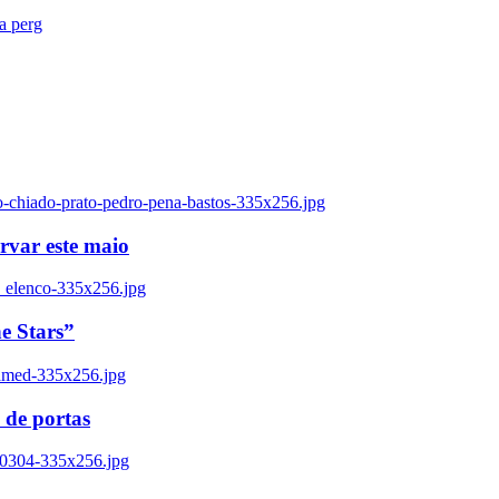
ra perg
o-chiado-prato-pedro-pena-bastos-335x256.jpg
ervar este maio
_elenco-335x256.jpg
e Stars”
named-335x256.jpg
 de portas
00304-335x256.jpg