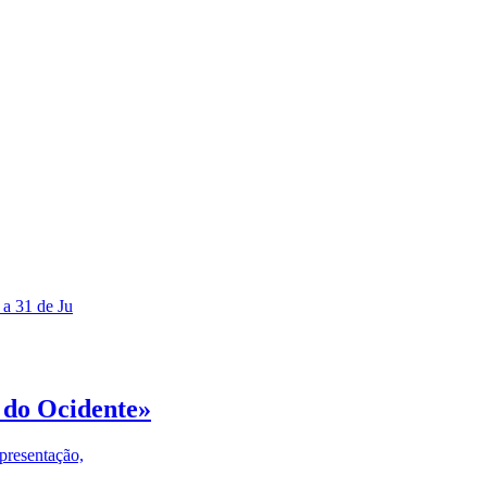
 a 31 de Ju
 do Ocidente»
presentação,