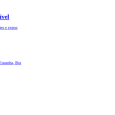
ível
ões e expos
 Espanha, Bra