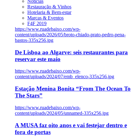
Notícias
Restauração & Vinhos
Hotelaria & Bem-estar
Marcas & Eventos
F4F 2019
https://www.ruadebaixo.com/wp-
content/uploads/2026/05/broto-chiado-prato-pedro-pena-
bastos-335x256.jpg
De Lisboa ao Algarve: seis restaurantes para
reservar este maio
https://www.ruadebaixo.com/wp-
content/uploads/2024/07/emb_elenco-335x256.jpg
Estação Menina Bonita “From The Ocean To
The Stars”
https://www.ruadebaixo.com/wp-
content/uploads/2024/05/unnamed-335x256.jpg
A MUSA faz oito anos e vai festejar dentro e
fora de portas