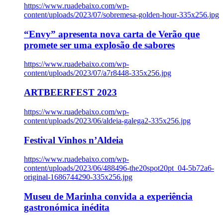
https://www.ruadebaixo.com/wp-
content/uploads/2023/07/sobremesa-golden-hour-335x256.jpg
“Envy” apresenta nova carta de Verão que
promete ser uma explosão de sabores
https://www.ruadebaixo.com/wp-
content/uploads/2023/07/a7r8448-335x256.jpg
ARTBEERFEST 2023
https://www.ruadebaixo.com/wp-
content/uploads/2023/06/aldeia-galega2-335x256.jpg
Festival Vinhos n’Aldeia
https://www.ruadebaixo.com/wp-
content/uploads/2023/06/488496-the20spot20pt_04-5b72a6-
original-1686744290-335x256.jpg
Museu de Marinha convida a experiência
gastronómica inédita