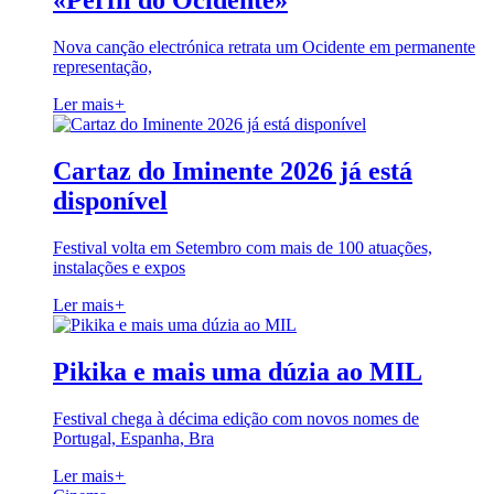
«Perfil do Ocidente»
Nova canção electrónica retrata um Ocidente em permanente
representação,
Ler mais
+
Cartaz do Iminente 2026 já está
disponível
Festival volta em Setembro com mais de 100 atuações,
instalações e expos
Ler mais
+
Pikika e mais uma dúzia ao MIL
Festival chega à décima edição com novos nomes de
Portugal, Espanha, Bra
Ler mais
+