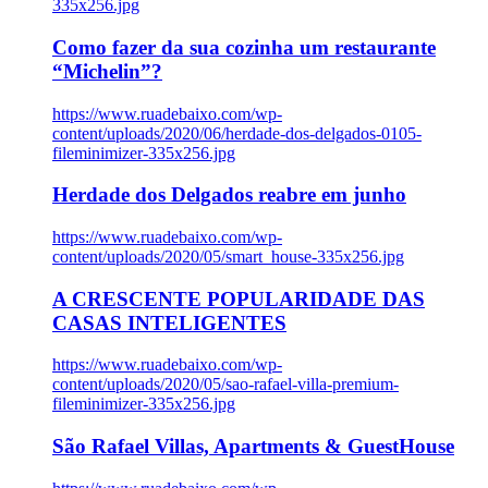
335x256.jpg
Como fazer da sua cozinha um restaurante
“Michelin”?
https://www.ruadebaixo.com/wp-
content/uploads/2020/06/herdade-dos-delgados-0105-
fileminimizer-335x256.jpg
Herdade dos Delgados reabre em junho
https://www.ruadebaixo.com/wp-
content/uploads/2020/05/smart_house-335x256.jpg
A CRESCENTE POPULARIDADE DAS
CASAS INTELIGENTES
https://www.ruadebaixo.com/wp-
content/uploads/2020/05/sao-rafael-villa-premium-
fileminimizer-335x256.jpg
São Rafael Villas, Apartments & GuestHouse