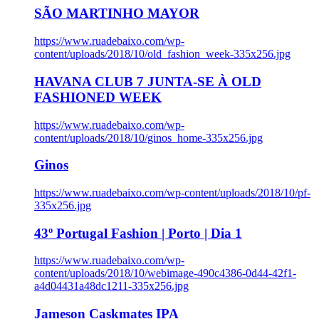
SÃO MARTINHO MAYOR
https://www.ruadebaixo.com/wp-
content/uploads/2018/10/old_fashion_week-335x256.jpg
HAVANA CLUB 7 JUNTA-SE À OLD
FASHIONED WEEK
https://www.ruadebaixo.com/wp-
content/uploads/2018/10/ginos_home-335x256.jpg
Ginos
https://www.ruadebaixo.com/wp-content/uploads/2018/10/pf-
335x256.jpg
43º Portugal Fashion | Porto | Dia 1
https://www.ruadebaixo.com/wp-
content/uploads/2018/10/webimage-490c4386-0d44-42f1-
a4d04431a48dc1211-335x256.jpg
Jameson Caskmates IPA