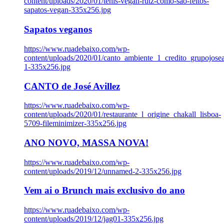
content/uploads/2020/01/tenis-vegan-rutz-como-sao-feitos-
sapatos-vegan-335x256.jpg
Sapatos veganos
https://www.ruadebaixo.com/wp-
content/uploads/2020/01/canto_ambiente_1_credito_grupojosea
1-335x256.jpg
CANTO de José Avillez
https://www.ruadebaixo.com/wp-
content/uploads/2020/01/restaurante_l_origine_chakall_lisboa-
5709-fileminimizer-335x256.jpg
ANO NOVO, MASSA NOVA!
https://www.ruadebaixo.com/wp-
content/uploads/2019/12/unnamed-2-335x256.jpg
Vem ai o Brunch mais exclusivo do ano
https://www.ruadebaixo.com/wp-
content/uploads/2019/12/jag01-335x256.jpg