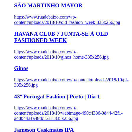
SÃO MARTINHO MAYOR
https://www.ruadebaixo.com/wp-
content/uploads/2018/10/old_fashion_week-335x256.jpg
HAVANA CLUB 7 JUNTA-SE À OLD
FASHIONED WEEK
https://www.ruadebaixo.com/wp-
content/uploads/2018/10/ginos_home-335x256.jpg
Ginos
https://www.ruadebaixo.com/wp-content/uploads/2018/10/pf-
335x256.jpg
43º Portugal Fashion | Porto | Dia 1
https://www.ruadebaixo.com/wp-
content/uploads/2018/10/webimage-490c4386-0d44-42f1-
a4d04431a48dc1211-335x256.jpg
Jameson Caskmates IPA