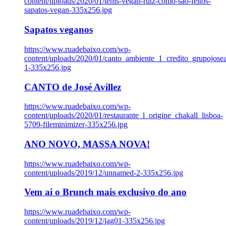
content/uploads/2020/01/tenis-vegan-rutz-como-sao-feitos-
sapatos-vegan-335x256.jpg
Sapatos veganos
https://www.ruadebaixo.com/wp-
content/uploads/2020/01/canto_ambiente_1_credito_grupojosea
1-335x256.jpg
CANTO de José Avillez
https://www.ruadebaixo.com/wp-
content/uploads/2020/01/restaurante_l_origine_chakall_lisboa-
5709-fileminimizer-335x256.jpg
ANO NOVO, MASSA NOVA!
https://www.ruadebaixo.com/wp-
content/uploads/2019/12/unnamed-2-335x256.jpg
Vem ai o Brunch mais exclusivo do ano
https://www.ruadebaixo.com/wp-
content/uploads/2019/12/jag01-335x256.jpg