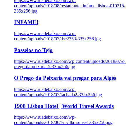
https://www.ruadebaixo.com/wp-
content/uploads/2018/08/restaurante_infame_lisboa-010215-
335x256.jpg
INFAME!
https://www.ruadebaixo.com/wp-
content/uploads/2018/07/dsc2353-335x256.jpg
Passeios no Tejo
https://www.ruadebaixo.com/wp-content/uploads/2018/07/o-
prego-da-peixaria-5-335x256.jpg
O Prego da Peixaria vai pregar para Algés
https://www.ruadebaixo.com/wp-
content/uploads/2018/07/fachada2-335x256.jpg
1908 Lisboa Hotel | World Travel Awards
https://www.ruadebaixo.com/wp-
content/uploads/2018/06/la_villa_sunset-335x256.jpg