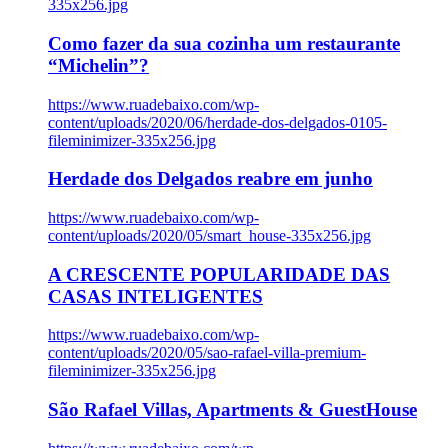
335x256.jpg
Como fazer da sua cozinha um restaurante
“Michelin”?
https://www.ruadebaixo.com/wp-
content/uploads/2020/06/herdade-dos-delgados-0105-
fileminimizer-335x256.jpg
Herdade dos Delgados reabre em junho
https://www.ruadebaixo.com/wp-
content/uploads/2020/05/smart_house-335x256.jpg
A CRESCENTE POPULARIDADE DAS
CASAS INTELIGENTES
https://www.ruadebaixo.com/wp-
content/uploads/2020/05/sao-rafael-villa-premium-
fileminimizer-335x256.jpg
São Rafael Villas, Apartments & GuestHouse