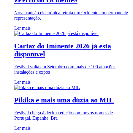
«Perfil do Ocidente»
Nova canção electrónica retrata um Ocidente em permanente
representação,
Ler mais
+
Cartaz do Iminente 2026 já está
disponível
Festival volta em Setembro com mais de 100 atuações,
instalações e expos
Ler mais
+
Pikika e mais uma dúzia ao MIL
Festival chega à décima edição com novos nomes de
Portugal, Espanha, Bra
Ler mais
+