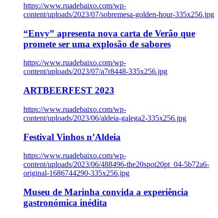
https://www.ruadebaixo.com/wp-
content/uploads/2023/07/sobremesa-golden-hour-335x256.jpg
“Envy” apresenta nova carta de Verão que
promete ser uma explosão de sabores
https://www.ruadebaixo.com/wp-
content/uploads/2023/07/a7r8448-335x256.jpg
ARTBEERFEST 2023
https://www.ruadebaixo.com/wp-
content/uploads/2023/06/aldeia-galega2-335x256.jpg
Festival Vinhos n’Aldeia
https://www.ruadebaixo.com/wp-
content/uploads/2023/06/488496-the20spot20pt_04-5b72a6-
original-1686744290-335x256.jpg
Museu de Marinha convida a experiência
gastronómica inédita