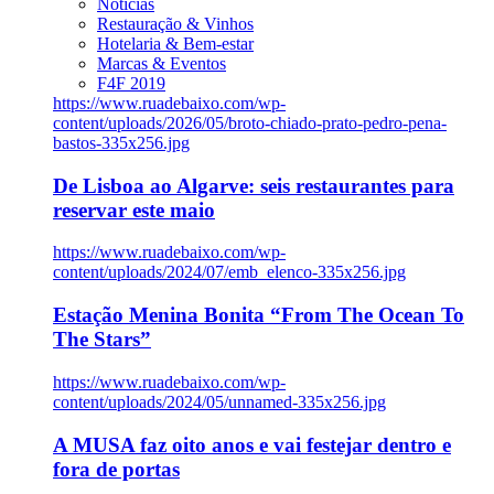
Notícias
Restauração & Vinhos
Hotelaria & Bem-estar
Marcas & Eventos
F4F 2019
https://www.ruadebaixo.com/wp-
content/uploads/2026/05/broto-chiado-prato-pedro-pena-
bastos-335x256.jpg
De Lisboa ao Algarve: seis restaurantes para
reservar este maio
https://www.ruadebaixo.com/wp-
content/uploads/2024/07/emb_elenco-335x256.jpg
Estação Menina Bonita “From The Ocean To
The Stars”
https://www.ruadebaixo.com/wp-
content/uploads/2024/05/unnamed-335x256.jpg
A MUSA faz oito anos e vai festejar dentro e
fora de portas