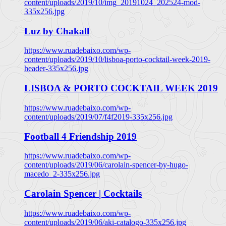
content/uploads/2019/10/img_20191024_202524-mod-
335x256.jpg
Luz by Chakall
https://www.ruadebaixo.com/wp-
content/uploads/2019/10/lisboa-porto-cocktail-week-2019-
header-335x256.jpg
LISBOA & PORTO COCKTAIL WEEK 2019
https://www.ruadebaixo.com/wp-
content/uploads/2019/07/f4f2019-335x256.jpg
Football 4 Friendship 2019
https://www.ruadebaixo.com/wp-
content/uploads/2019/06/carolain-spencer-by-hugo-
macedo_2-335x256.jpg
Carolain Spencer | Cocktails
https://www.ruadebaixo.com/wp-
content/uploads/2019/06/aki-catalogo-335x256.jpg