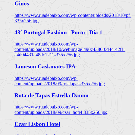
Ginos
https://www.ruadebaixo.com/wp-content/uploads/2018/10/pf-
335x256.jpg
43º Portugal Fashion | Porto | Dia 1
https://www.ruadebaixo.com/wp-
content/uploads/2018/10/webimage-490c4386-0d44-42f1-
a4d04431a48dc1211-335x256.jpg
Jameson Caskmates IPA
https://www.ruadebaixo.com/wp-
content/uploads/2018/09/rotatapas-335x256.jpg
Rota de Tapas Estrella Damm
https://www.ruadebaixo.com/wp-
content/uploads/2018/09/czar_hotel-335x256.jpg
Czar Lisbon Hotel