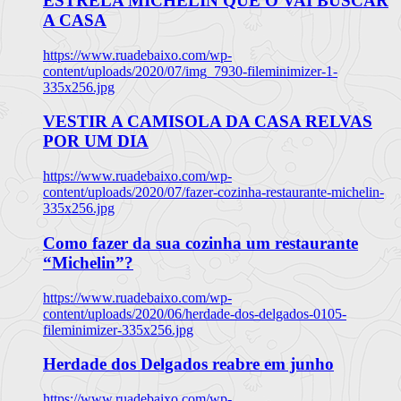
ESTRELA MICHELIN QUE O VAI BUSCAR
A CASA
https://www.ruadebaixo.com/wp-
content/uploads/2020/07/img_7930-fileminimizer-1-
335x256.jpg
VESTIR A CAMISOLA DA CASA RELVAS
POR UM DIA
https://www.ruadebaixo.com/wp-
content/uploads/2020/07/fazer-cozinha-restaurante-michelin-
335x256.jpg
Como fazer da sua cozinha um restaurante
“Michelin”?
https://www.ruadebaixo.com/wp-
content/uploads/2020/06/herdade-dos-delgados-0105-
fileminimizer-335x256.jpg
Herdade dos Delgados reabre em junho
https://www.ruadebaixo.com/wp-