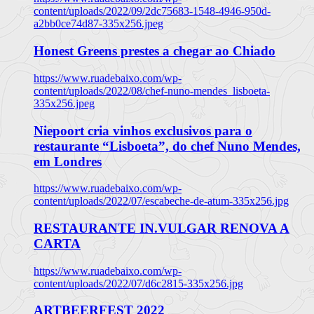
content/uploads/2022/09/2dc75683-1548-4946-950d-
a2bb0ce74d87-335x256.jpeg
Honest Greens prestes a chegar ao Chiado
https://www.ruadebaixo.com/wp-
content/uploads/2022/08/chef-nuno-mendes_lisboeta-
335x256.jpeg
Niepoort cria vinhos exclusivos para o
restaurante “Lisboeta”, do chef Nuno Mendes,
em Londres
https://www.ruadebaixo.com/wp-
content/uploads/2022/07/escabeche-de-atum-335x256.jpg
RESTAURANTE IN.VULGAR RENOVA A
CARTA
https://www.ruadebaixo.com/wp-
content/uploads/2022/07/d6c2815-335x256.jpg
ARTBEERFEST 2022