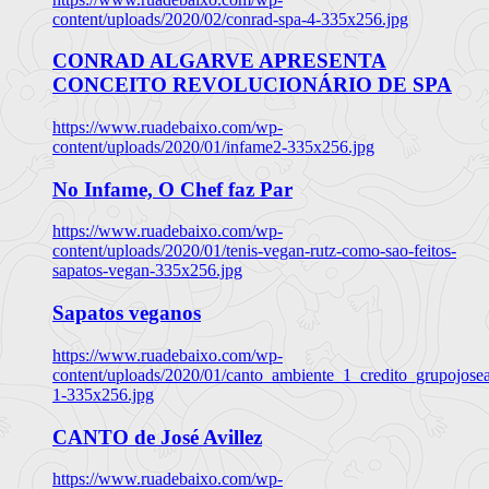
content/uploads/2020/02/conrad-spa-4-335x256.jpg
CONRAD ALGARVE APRESENTA
CONCEITO REVOLUCIONÁRIO DE SPA
https://www.ruadebaixo.com/wp-
content/uploads/2020/01/infame2-335x256.jpg
No Infame, O Chef faz Par
https://www.ruadebaixo.com/wp-
content/uploads/2020/01/tenis-vegan-rutz-como-sao-feitos-
sapatos-vegan-335x256.jpg
Sapatos veganos
https://www.ruadebaixo.com/wp-
content/uploads/2020/01/canto_ambiente_1_credito_grupojosea
1-335x256.jpg
CANTO de José Avillez
https://www.ruadebaixo.com/wp-