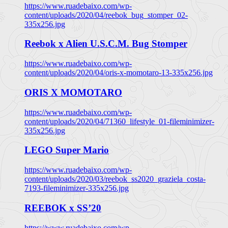
https://www.ruadebaixo.com/wp-
content/uploads/2020/04/reebok_bug_stomper_02-
335x256.jpg
Reebok x Alien U.S.C.M. Bug Stomper
https://www.ruadebaixo.com/wp-
content/uploads/2020/04/oris-x-momotaro-13-335x256.jpg
ORIS X MOMOTARO
https://www.ruadebaixo.com/wp-
content/uploads/2020/04/71360_lifestyle_01-fileminimizer-
335x256.jpg
LEGO Super Mario
https://www.ruadebaixo.com/wp-
content/uploads/2020/03/reebok_ss2020_graziela_costa-
7193-fileminimizer-335x256.jpg
REEBOK x SS’20
https://www.ruadebaixo.com/wp-