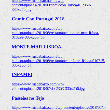
https://www.ruadebaixo.com/wp-
content/uploads/2018/09/comiccon_lisboa-012354-
335x256.jpg
Comic Con Portugal 2018
https://www.ruadebaixo.com/wp-
content/uploads/2018/08/restaurante_monte_mar_lisboa-
010299-335x256.jpg
MONTE MAR LISBOA
https://www.ruadebaixo.com/wp-
content/uploads/2018/08/restaurante_infame_lisboa-010215-
335x256.jpg
INFAME!
https://www.ruadebaixo.com/wp-
content/uploads/2018/07/dsc2353-335x256.jpg
Passeios no Tejo
https://www.ruadebaixo.com/wp-content/uploads/2018/07/o-