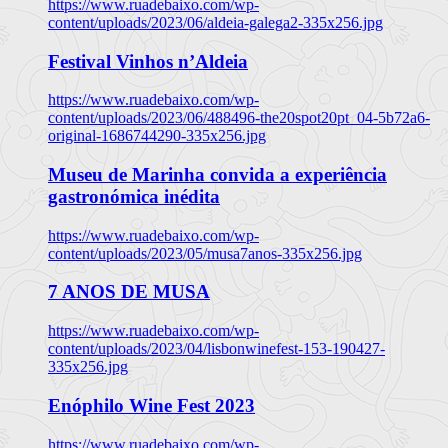
https://www.ruadebaixo.com/wp-
content/uploads/2023/06/aldeia-galega2-335x256.jpg
Festival Vinhos n’Aldeia
https://www.ruadebaixo.com/wp-
content/uploads/2023/06/488496-the20spot20pt_04-5b72a6-
original-1686744290-335x256.jpg
Museu de Marinha convida a experiência
gastronómica inédita
https://www.ruadebaixo.com/wp-
content/uploads/2023/05/musa7anos-335x256.jpg
7 ANOS DE MUSA
https://www.ruadebaixo.com/wp-
content/uploads/2023/04/lisbonwinefest-153-190427-
335x256.jpg
Enóphilo Wine Fest 2023
https://www.ruadebaixo.com/wp-