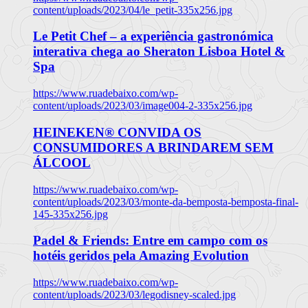
content/uploads/2023/04/le_petit-335x256.jpg
Le Petit Chef – a experiência gastronómica
interativa chega ao Sheraton Lisboa Hotel &
Spa
https://www.ruadebaixo.com/wp-
content/uploads/2023/03/image004-2-335x256.jpg
HEINEKEN® CONVIDA OS
CONSUMIDORES A BRINDAREM SEM
ÁLCOOL
https://www.ruadebaixo.com/wp-
content/uploads/2023/03/monte-da-bemposta-bemposta-final-
145-335x256.jpg
Padel & Friends: Entre em campo com os
hotéis geridos pela Amazing Evolution
https://www.ruadebaixo.com/wp-
content/uploads/2023/03/legodisney-scaled.jpg