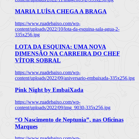
MARIA LUÍSA CHEGA A BRAGA
https://www.ruadebaixo.com/wp-
content/uploads/2022/10/lota-da-esquina-sala-agua-2-
335x256.jpg
LOTA DA ESQUINA: UMA NOVA
DIMENSÃO NA CARREIRA DO CHEF
VÍTOR SOBRAL
https://www.ruadebaixo.com/wp-
content/uploads/2022/09/aniversario-embaixada-335x256.jpg
Pink Night by EmbaiXada
https://www.ruadebaixo.com/wp-
content/uploads/2022/09/img_9030-335x256.jpg
“O Nascimento de Neptunia”, nas Oficinas
Marques
https://www.ruadebaixo.com/wp-