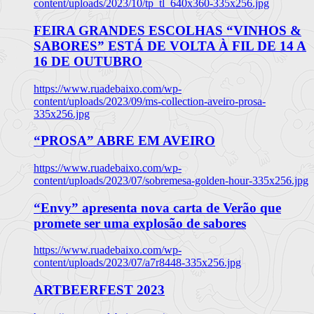
content/uploads/2023/10/tp_tl_640x360-335x256.jpg
FEIRA GRANDES ESCOLHAS “VINHOS &
SABORES” ESTÁ DE VOLTA À FIL DE 14 A
16 DE OUTUBRO
https://www.ruadebaixo.com/wp-
content/uploads/2023/09/ms-collection-aveiro-prosa-
335x256.jpg
“PROSA” ABRE EM AVEIRO
https://www.ruadebaixo.com/wp-
content/uploads/2023/07/sobremesa-golden-hour-335x256.jpg
“Envy” apresenta nova carta de Verão que
promete ser uma explosão de sabores
https://www.ruadebaixo.com/wp-
content/uploads/2023/07/a7r8448-335x256.jpg
ARTBEERFEST 2023