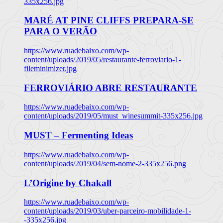
335x256.jpg
MARÉ AT PINE CLIFFS PREPARA-SE
PARA O VERÃO
https://www.ruadebaixo.com/wp-
content/uploads/2019/05/restaurante-ferroviario-1-
fileminimizer.jpg
FERROVIÁRIO ABRE RESTAURANTE
https://www.ruadebaixo.com/wp-
content/uploads/2019/05/must_winesummit-335x256.jpg
MUST – Fermenting Ideas
https://www.ruadebaixo.com/wp-
content/uploads/2019/04/sem-nome-2-335x256.png
L’Origine by Chakall
https://www.ruadebaixo.com/wp-
content/uploads/2019/03/uber-parceiro-mobilidade-1-
-335x256.jpg