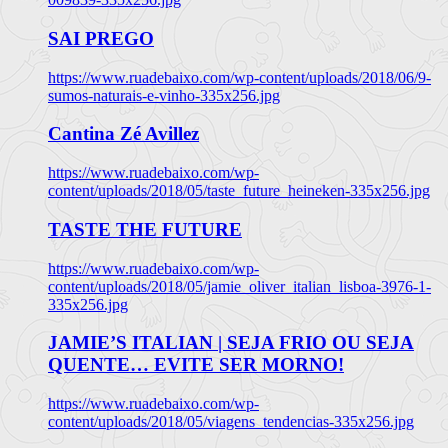
SAI PREGO
https://www.ruadebaixo.com/wp-content/uploads/2018/06/9-
sumos-naturais-e-vinho-335x256.jpg
Cantina Zé Avillez
https://www.ruadebaixo.com/wp-
content/uploads/2018/05/taste_future_heineken-335x256.jpg
TASTE THE FUTURE
https://www.ruadebaixo.com/wp-
content/uploads/2018/05/jamie_oliver_italian_lisboa-3976-1-
335x256.jpg
JAMIE’S ITALIAN | SEJA FRIO OU SEJA
QUENTE… EVITE SER MORNO!
https://www.ruadebaixo.com/wp-
content/uploads/2018/05/viagens_tendencias-335x256.jpg