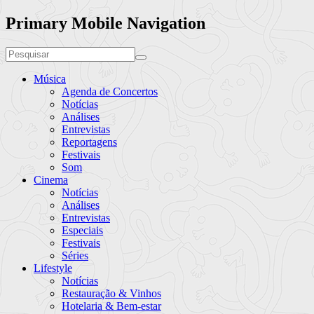
Primary Mobile Navigation
Música
Agenda de Concertos
Notícias
Análises
Entrevistas
Reportagens
Festivais
Som
Cinema
Notícias
Análises
Entrevistas
Especiais
Festivais
Séries
Lifestyle
Notícias
Restauração & Vinhos
Hotelaria & Bem-estar