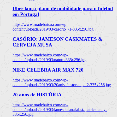
Uber lança plano de mobilidade para o futebol
em Portugal
https://www.ruadebaixo.com/wp-
content/uploads/2019/03/casorio_-1-335x256.jpg
CASÓRIO: JAMESON CASKMATES &
CERVEJA MUSA
https://www.ruadebaixo.com/wp-
content/uploads/2019/03/nature-335x256.jpg
NIKE CELEBRA AIR MAX 720
https://www.ruadebaixo.com/wp-
content/uploads/2019/03/20aniv_historia_pt_2-335x256.jpg
20 anos de HISTÓRIA
https://www.ruadebaixo.com/wp-
content/uploads/2019/03/jameson-arraial-st.-patricks-day-
335x256.jpg