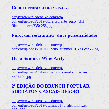
Como decorar a tua Casa …
https://www.ruadebaixo.com/wp-
content/uploads/2019/06/restaurante_puro-7311-
fileminimizer-335x256.jpg
Puro, um restaurante, duas personalidades
https://www.ruadebaixo.com/wp-
content/uploads/2019/06/hello_summer_01-335x256.jpg
Hello Summer Wine Party
https://www.ruadebaixo.com/wp-
content/uploads/2019/06/santos_sheraton_cascais-
335x256.jpg
2ª EDIÇÃO DO BRUNCH POPULAR |
SHERATON CASCAIS RESORT
https://www.ruadebaixo.com/wp-
content/uploads/2019/05/ism38178-fileminimizer-