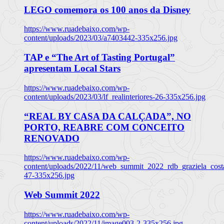
LEGO comemora os 100 anos da Disney
https://www.ruadebaixo.com/wp-
content/uploads/2023/03/a7403442-335x256.jpg
TAP e “The Art of Tasting Portugal”
apresentam Local Stars
https://www.ruadebaixo.com/wp-
content/uploads/2023/03/lf_realinteriores-26-335x256.jpg
“REAL BY CASA DA CALÇADA”, NO
PORTO, REABRE COM CONCEITO
RENOVADO
https://www.ruadebaixo.com/wp-
content/uploads/2022/11/web_summit_2022_rdb_graziela_cost
47-335x256.jpg
Web Summit 2022
https://www.ruadebaixo.com/wp-
content/uploads/2022/11/image003-2-335x256.jpg