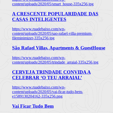
content/uploads/2020/05/smart_house-335x256.jpg
A CRESCENTE POPULARIDADE DAS
CASAS INTELIGENTES
https://www.ruadebaixo.com/wp-
content/uploads/2020/05/sao-rafael-villa-premium-
fileminimizer-335x256.jpg
São Rafael Villas, Apartments & GuestHouse
https://www.ruadebaixo.com/wp-
content/uploads/2020/05/trindade_arraial-335x256.jpg
CERVEJA TRINDADE CONVIDA A
CELEBRAR ‘O TEU ARRAIAL’
https://www.ruadebaixo.com/wp-
content/uploads/2020/05/vai-ficar-tudo-bem-
e1589130204162-335x256.png
Vai Ficar Tudo Bem