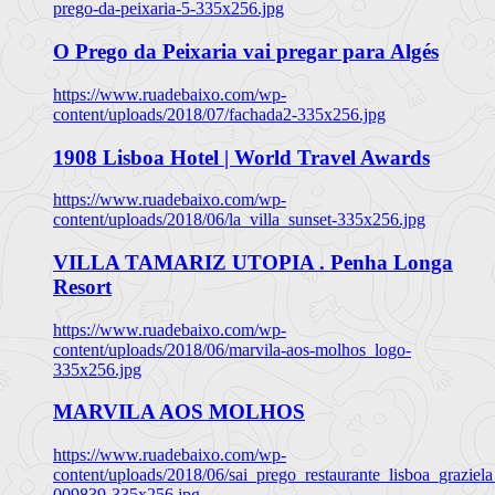
prego-da-peixaria-5-335x256.jpg
O Prego da Peixaria vai pregar para Algés
https://www.ruadebaixo.com/wp-
content/uploads/2018/07/fachada2-335x256.jpg
1908 Lisboa Hotel | World Travel Awards
https://www.ruadebaixo.com/wp-
content/uploads/2018/06/la_villa_sunset-335x256.jpg
VILLA TAMARIZ UTOPIA . Penha Longa
Resort
https://www.ruadebaixo.com/wp-
content/uploads/2018/06/marvila-aos-molhos_logo-
335x256.jpg
MARVILA AOS MOLHOS
https://www.ruadebaixo.com/wp-
content/uploads/2018/06/sai_prego_restaurante_lisboa_graziela
009839-335x256.jpg