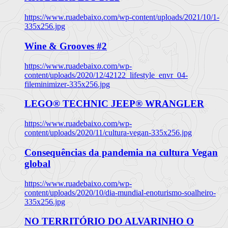
https://www.ruadebaixo.com/wp-content/uploads/2021/10/1-
335x256.jpg
Wine & Grooves #2
https://www.ruadebaixo.com/wp-
content/uploads/2020/12/42122_lifestyle_envr_04-
fileminimizer-335x256.jpg
LEGO® TECHNIC JEEP® WRANGLER
https://www.ruadebaixo.com/wp-
content/uploads/2020/11/cultura-vegan-335x256.jpg
Consequências da pandemia na cultura Vegan
global
https://www.ruadebaixo.com/wp-
content/uploads/2020/10/dia-mundial-enoturismo-soalheiro-
335x256.jpg
NO TERRITÓRIO DO ALVARINHO O