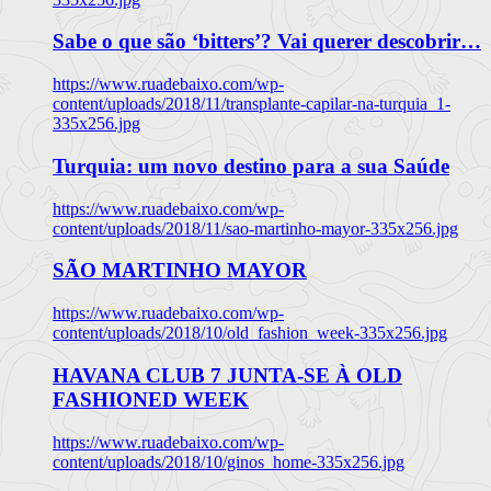
Sabe o que são ‘bitters’? Vai querer descobrir…
https://www.ruadebaixo.com/wp-
content/uploads/2018/11/transplante-capilar-na-turquia_1-
335x256.jpg
Turquia: um novo destino para a sua Saúde
https://www.ruadebaixo.com/wp-
content/uploads/2018/11/sao-martinho-mayor-335x256.jpg
SÃO MARTINHO MAYOR
https://www.ruadebaixo.com/wp-
content/uploads/2018/10/old_fashion_week-335x256.jpg
HAVANA CLUB 7 JUNTA-SE À OLD
FASHIONED WEEK
https://www.ruadebaixo.com/wp-
content/uploads/2018/10/ginos_home-335x256.jpg