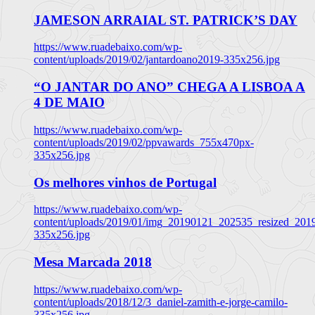
JAMESON ARRAIAL ST. PATRICK’S DAY
https://www.ruadebaixo.com/wp-
content/uploads/2019/02/jantardoano2019-335x256.jpg
“O JANTAR DO ANO” CHEGA A LISBOA A
4 DE MAIO
https://www.ruadebaixo.com/wp-
content/uploads/2019/02/ppvawards_755x470px-
335x256.jpg
Os melhores vinhos de Portugal
https://www.ruadebaixo.com/wp-
content/uploads/2019/01/img_20190121_202535_resized_20
335x256.jpg
Mesa Marcada 2018
https://www.ruadebaixo.com/wp-
content/uploads/2018/12/3_daniel-zamith-e-jorge-camilo-
335x256.jpg