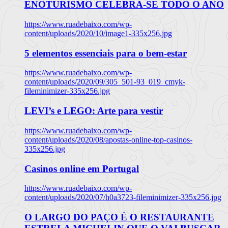
ENOTURISMO CELEBRA-SE TODO O ANO
https://www.ruadebaixo.com/wp-
content/uploads/2020/10/image1-335x256.jpg
5 elementos essenciais para o bem-estar
https://www.ruadebaixo.com/wp-
content/uploads/2020/09/305_501-93_019_cmyk-
fileminimizer-335x256.jpg
LEVI’s e LEGO: Arte para vestir
https://www.ruadebaixo.com/wp-
content/uploads/2020/08/apostas-online-top-casinos-
335x256.jpg
Casinos online em Portugal
https://www.ruadebaixo.com/wp-
content/uploads/2020/07/h0a3723-fileminimizer-335x256.jpg
O LARGO DO PAÇO É O RESTAURANTE