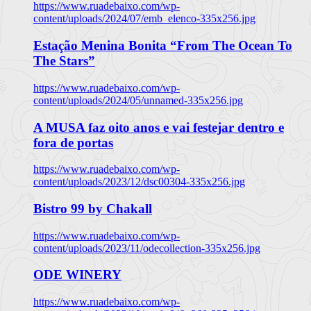
https://www.ruadebaixo.com/wp-
content/uploads/2024/07/emb_elenco-335x256.jpg
Estação Menina Bonita “From The Ocean To
The Stars”
https://www.ruadebaixo.com/wp-
content/uploads/2024/05/unnamed-335x256.jpg
A MUSA faz oito anos e vai festejar dentro e
fora de portas
https://www.ruadebaixo.com/wp-
content/uploads/2023/12/dsc00304-335x256.jpg
Bistro 99 by Chakall
https://www.ruadebaixo.com/wp-
content/uploads/2023/11/odecollection-335x256.jpg
ODE WINERY
https://www.ruadebaixo.com/wp-