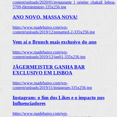
content/uploads/2020/01/restaurante_l_origine_chakall_lisboa-
5709-fileminimizer-335x256.jpg
ANO NOVO, MASSA NOVA!
https://www.ruadebaixo.com/wp-
content/uploads/2019/12/unnamed-2-335x256.jpg
Vem ai o Brunch mais exclusivo do ano
https://www.ruadebaixo.com/wp-
content/uploads/2019/12/jag01-335x256.jpg
JÄGERMEISTER GANHA BAR
EXCLUSIVO EM LISBOA
https://www.ruadebaixo.com/wp-
content/uploads/2019/11/instagram-335x256.jpg
Instagram: o fim dos Likes e o impacto nos
Influenciadores
https://www.ruadebaixo.com/wp-