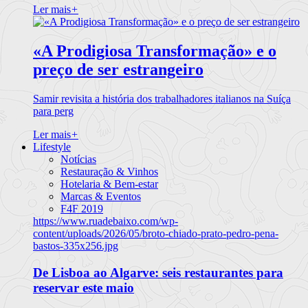
Ler mais
+
«A Prodigiosa Transformação» e o
preço de ser estrangeiro
Samir revisita a história dos trabalhadores italianos na Suíça
para perg
Ler mais
+
Lifestyle
Notícias
Restauração & Vinhos
Hotelaria & Bem-estar
Marcas & Eventos
F4F 2019
https://www.ruadebaixo.com/wp-
content/uploads/2026/05/broto-chiado-prato-pedro-pena-
bastos-335x256.jpg
De Lisboa ao Algarve: seis restaurantes para
reservar este maio