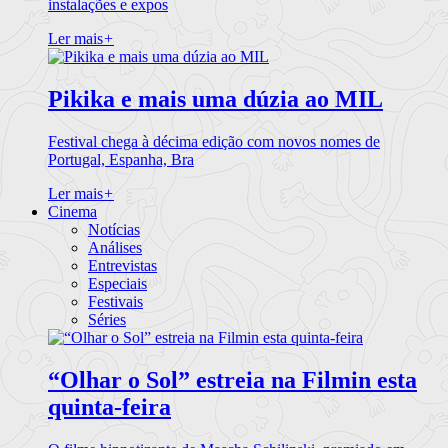
instalações e expos
Ler mais
+
Pikika e mais uma dúzia ao MIL
Festival chega à décima edição com novos nomes de
Portugal, Espanha, Bra
Ler mais
+
Cinema
Notícias
Análises
Entrevistas
Especiais
Festivais
Séries
“Olhar o Sol” estreia na Filmin esta
quinta-feira