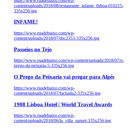
https://www.ruadebaixo.com/wp-
content/uploads/2018/08/restaurante_infame_lisboa-010215-
335x256.jpg
INFAME!
https://www.ruadebaixo.com/wp-
content/uploads/2018/07/dsc2353-335x256.jpg
Passeios no Tejo
https://www.ruadebaixo.com/wp-content/uploads/2018/07/o-
prego-da-peixaria-5-335x256.jpg
O Prego da Peixaria vai pregar para Algés
https://www.ruadebaixo.com/wp-
content/uploads/2018/07/fachada2-335x256.jpg
1908 Lisboa Hotel | World Travel Awards
https://www.ruadebaixo.com/wp-
content/uploads/2018/06/la_villa_sunset-335x256.jpg