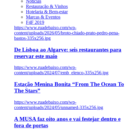
Notícias
Restauração & Vinhos
Hotelaria & Bem-estar
Marcas & Eventos
F4F 2019
https://www.ruadebaixo.com/wp-
content/uploads/2026/05/broto-chiado-prato-pedro-pena-
bastos-335x256.jpg
De Lisboa ao Algarve: seis restaurantes para
reservar este maio
https://www.ruadebaixo.com/wp-
content/uploads/2024/07/emb_elenco-335x256.jpg
Estação Menina Bonita “From The Ocean To
The Stars”
https://www.ruadebaixo.com/wp-
content/uploads/2024/05/unnamed-335x256.jpg
A MUSA faz oito anos e vai festejar dentro e
fora de portas