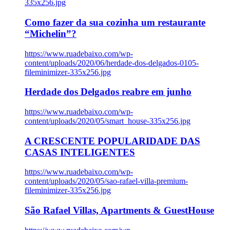
335x256.jpg
Como fazer da sua cozinha um restaurante
“Michelin”?
https://www.ruadebaixo.com/wp-
content/uploads/2020/06/herdade-dos-delgados-0105-
fileminimizer-335x256.jpg
Herdade dos Delgados reabre em junho
https://www.ruadebaixo.com/wp-
content/uploads/2020/05/smart_house-335x256.jpg
A CRESCENTE POPULARIDADE DAS
CASAS INTELIGENTES
https://www.ruadebaixo.com/wp-
content/uploads/2020/05/sao-rafael-villa-premium-
fileminimizer-335x256.jpg
São Rafael Villas, Apartments & GuestHouse