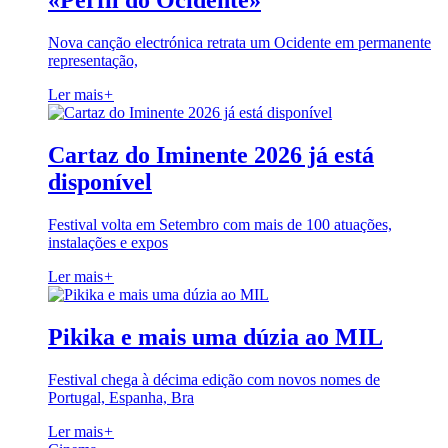
«Perfil do Ocidente»
Nova canção electrónica retrata um Ocidente em permanente
representação,
Ler mais
+
Cartaz do Iminente 2026 já está
disponível
Festival volta em Setembro com mais de 100 atuações,
instalações e expos
Ler mais
+
Pikika e mais uma dúzia ao MIL
Festival chega à décima edição com novos nomes de
Portugal, Espanha, Bra
Ler mais
+