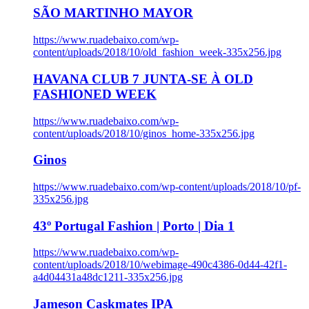
SÃO MARTINHO MAYOR
https://www.ruadebaixo.com/wp-
content/uploads/2018/10/old_fashion_week-335x256.jpg
HAVANA CLUB 7 JUNTA-SE À OLD
FASHIONED WEEK
https://www.ruadebaixo.com/wp-
content/uploads/2018/10/ginos_home-335x256.jpg
Ginos
https://www.ruadebaixo.com/wp-content/uploads/2018/10/pf-
335x256.jpg
43º Portugal Fashion | Porto | Dia 1
https://www.ruadebaixo.com/wp-
content/uploads/2018/10/webimage-490c4386-0d44-42f1-
a4d04431a48dc1211-335x256.jpg
Jameson Caskmates IPA