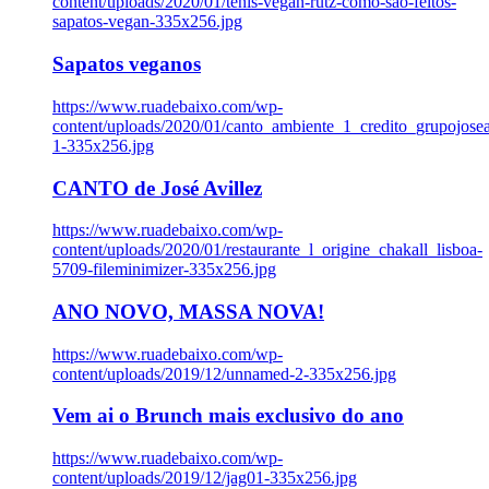
content/uploads/2020/01/tenis-vegan-rutz-como-sao-feitos-
sapatos-vegan-335x256.jpg
Sapatos veganos
https://www.ruadebaixo.com/wp-
content/uploads/2020/01/canto_ambiente_1_credito_grupojosea
1-335x256.jpg
CANTO de José Avillez
https://www.ruadebaixo.com/wp-
content/uploads/2020/01/restaurante_l_origine_chakall_lisboa-
5709-fileminimizer-335x256.jpg
ANO NOVO, MASSA NOVA!
https://www.ruadebaixo.com/wp-
content/uploads/2019/12/unnamed-2-335x256.jpg
Vem ai o Brunch mais exclusivo do ano
https://www.ruadebaixo.com/wp-
content/uploads/2019/12/jag01-335x256.jpg