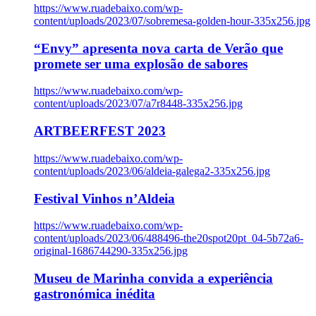
https://www.ruadebaixo.com/wp-
content/uploads/2023/07/sobremesa-golden-hour-335x256.jpg
“Envy” apresenta nova carta de Verão que
promete ser uma explosão de sabores
https://www.ruadebaixo.com/wp-
content/uploads/2023/07/a7r8448-335x256.jpg
ARTBEERFEST 2023
https://www.ruadebaixo.com/wp-
content/uploads/2023/06/aldeia-galega2-335x256.jpg
Festival Vinhos n’Aldeia
https://www.ruadebaixo.com/wp-
content/uploads/2023/06/488496-the20spot20pt_04-5b72a6-
original-1686744290-335x256.jpg
Museu de Marinha convida a experiência
gastronómica inédita