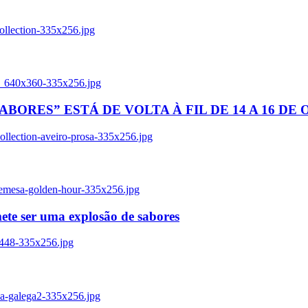
ollection-335x256.jpg
tl_640x360-335x256.jpg
BORES” ESTÁ DE VOLTA À FIL DE 14 A 16 DE
llection-aveiro-prosa-335x256.jpg
remesa-golden-hour-335x256.jpg
ete ser uma explosão de sabores
8448-335x256.jpg
ia-galega2-335x256.jpg