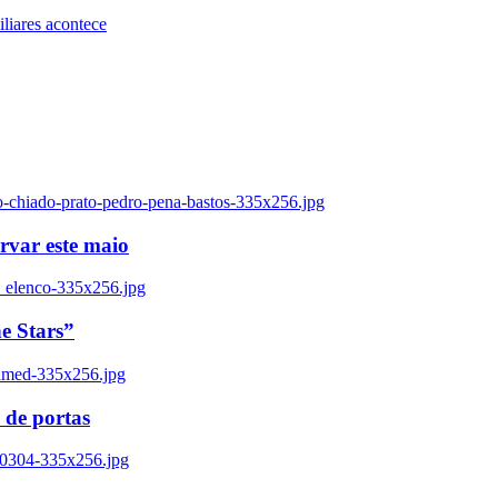
iares acontece
o-chiado-prato-pedro-pena-bastos-335x256.jpg
ervar este maio
_elenco-335x256.jpg
e Stars”
named-335x256.jpg
 de portas
00304-335x256.jpg