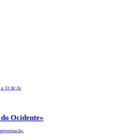
 a 31 de Ju
 do Ocidente»
presentação,