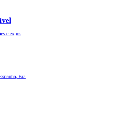
ível
ões e expos
 Espanha, Bra