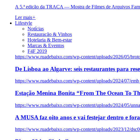
A 5.ª edição da TRAÇA — Mostra de Filmes de Arquivos Famil
Ler mais
+
Lifestyle
Notícias
Restauração & Vinhos
Hotelaria & Bem-estar
Marcas & Eventos
F4F 2019
https://www.ruadebaixo.com/wp-content/uploads/2026/05/brot
De Lisboa ao Algarve: seis restaurantes para res
https://www.ruadebaixo.com/wp-content/uploads/2024/07/emb
Estação Menina Bonita “From The Ocean To Th
https://www.ruadebaixo.com/wp-content/uploads/2024/05/un
A MUSA faz oito anos e vai festejar dentro e fora
https://www.ruadebaixo.com/wp-content/uploads/2023/12/dsc