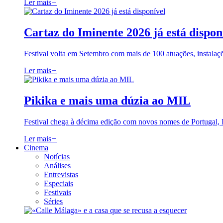
Ler mais
+
Cartaz do Iminente 2026 já está dispon
Festival volta em Setembro com mais de 100 atuações, instalaç
Ler mais
+
Pikika e mais uma dúzia ao MIL
Festival chega à décima edição com novos nomes de Portugal,
Ler mais
+
Cinema
Notícias
Análises
Entrevistas
Especiais
Festivais
Séries