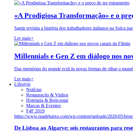
«A Prodigiosa Transformação» e o preç
Samir revisita a história dos trabalhadores italianos na Suíça pa
Ler mais
+
Millennials e Gen Z em diálogo nos no
Das memórias do grande ecrã às novas formas de olhar o mundo
Ler mais
+
Lifestyle
Notícias
Restauração & Vinhos
Hotelaria & Bem-estar
Marcas & Eventos
F4F 2019
https://www.ruadebaixo.com/wp-content/uploads/2026/05/brot
De Lisboa ao Algarve: seis restaurantes para res