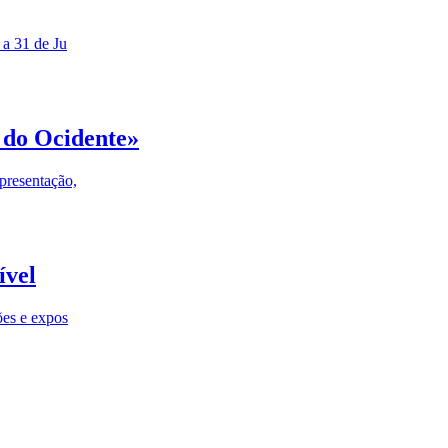
 a 31 de Ju
 do Ocidente»
presentação,
ível
ões e expos