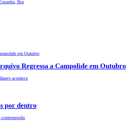
 Espanha, Bra
rquivo Regressa a Campolide em Outubro
iares acontece
os por dentro
s contemporân