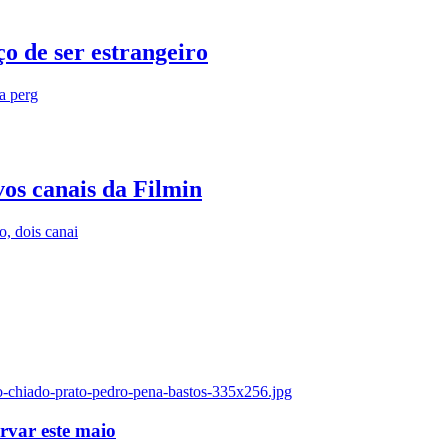
o de ser estrangeiro
ra perg
vos canais da Filmin
, dois canai
o-chiado-prato-pedro-pena-bastos-335x256.jpg
ervar este maio