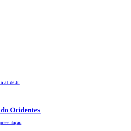
 a 31 de Ju
 do Ocidente»
presentação,