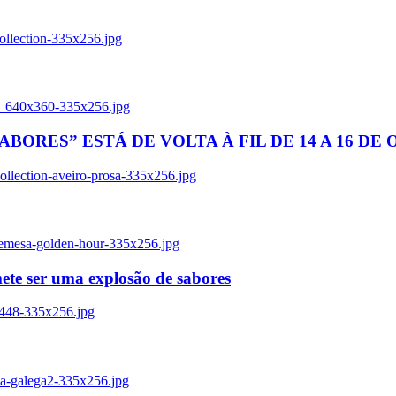
ollection-335x256.jpg
tl_640x360-335x256.jpg
BORES” ESTÁ DE VOLTA À FIL DE 14 A 16 DE
llection-aveiro-prosa-335x256.jpg
remesa-golden-hour-335x256.jpg
ete ser uma explosão de sabores
8448-335x256.jpg
ia-galega2-335x256.jpg