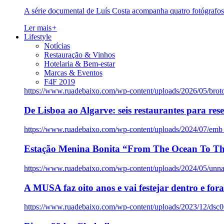
A série documental de Luís Costa acompanha quatro fotógrafo
Ler mais
+
Lifestyle
Notícias
Restauração & Vinhos
Hotelaria & Bem-estar
Marcas & Eventos
F4F 2019
https://www.ruadebaixo.com/wp-content/uploads/2026/05/brot
De Lisboa ao Algarve: seis restaurantes para res
https://www.ruadebaixo.com/wp-content/uploads/2024/07/emb
Estação Menina Bonita “From The Ocean To Th
https://www.ruadebaixo.com/wp-content/uploads/2024/05/un
A MUSA faz oito anos e vai festejar dentro e fora
https://www.ruadebaixo.com/wp-content/uploads/2023/12/dsc