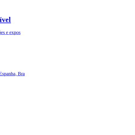
ível
ões e expos
 Espanha, Bra