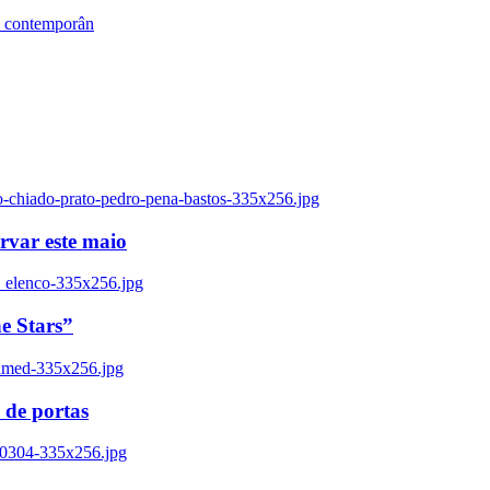
s contemporân
o-chiado-prato-pedro-pena-bastos-335x256.jpg
ervar este maio
_elenco-335x256.jpg
e Stars”
named-335x256.jpg
 de portas
00304-335x256.jpg