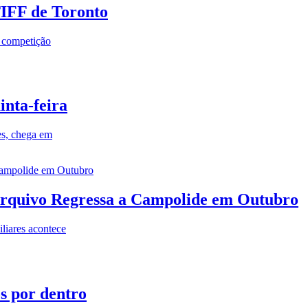
TIFF de Toronto
a competição
inta-feira
es, chega em
rquivo Regressa a Campolide em Outubro
iares acontece
os por dentro