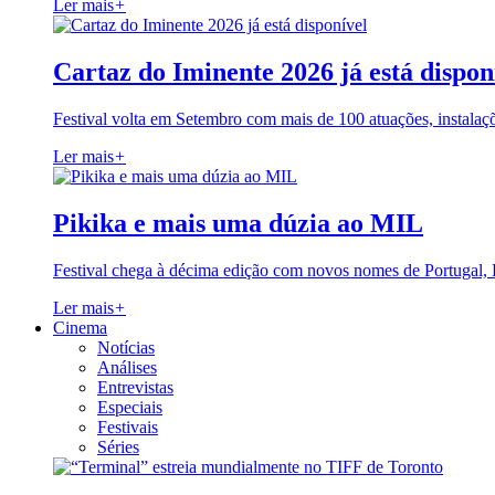
Ler mais
+
Cartaz do Iminente 2026 já está dispon
Festival volta em Setembro com mais de 100 atuações, instalaç
Ler mais
+
Pikika e mais uma dúzia ao MIL
Festival chega à décima edição com novos nomes de Portugal,
Ler mais
+
Cinema
Notícias
Análises
Entrevistas
Especiais
Festivais
Séries