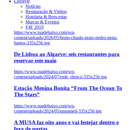
Lifestyle
Notícias
Restauração & Vinhos
Hotelaria & Bem-estar
Marcas & Eventos
F4F 2019
https://www.ruadebaixo.com/wp-
content/uploads/2026/05/broto-chiado-prato-pedro-pena-
bastos-335x256.jpg
De Lisboa ao Algarve: seis restaurantes para
reservar este maio
https://www.ruadebaixo.com/wp-
content/uploads/2024/07/emb_elenco-335x256.jpg
Estação Menina Bonita “From The Ocean To
The Stars”
https://www.ruadebaixo.com/wp-
content/uploads/2024/05/unnamed-335x256.jpg
A MUSA faz oito anos e vai festejar dentro e
fora de portas