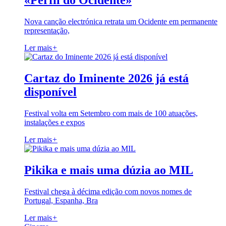
«Perfil do Ocidente»
Nova canção electrónica retrata um Ocidente em permanente
representação,
Ler mais
+
Cartaz do Iminente 2026 já está
disponível
Festival volta em Setembro com mais de 100 atuações,
instalações e expos
Ler mais
+
Pikika e mais uma dúzia ao MIL
Festival chega à décima edição com novos nomes de
Portugal, Espanha, Bra
Ler mais
+