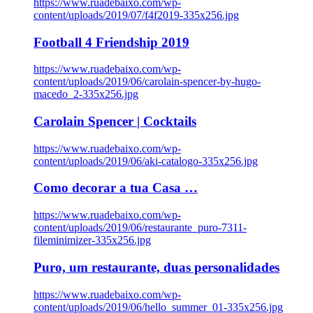
https://www.ruadebaixo.com/wp-
content/uploads/2019/07/f4f2019-335x256.jpg
Football 4 Friendship 2019
https://www.ruadebaixo.com/wp-
content/uploads/2019/06/carolain-spencer-by-hugo-
macedo_2-335x256.jpg
Carolain Spencer | Cocktails
https://www.ruadebaixo.com/wp-
content/uploads/2019/06/aki-catalogo-335x256.jpg
Como decorar a tua Casa …
https://www.ruadebaixo.com/wp-
content/uploads/2019/06/restaurante_puro-7311-
fileminimizer-335x256.jpg
Puro, um restaurante, duas personalidades
https://www.ruadebaixo.com/wp-
content/uploads/2019/06/hello_summer_01-335x256.jpg