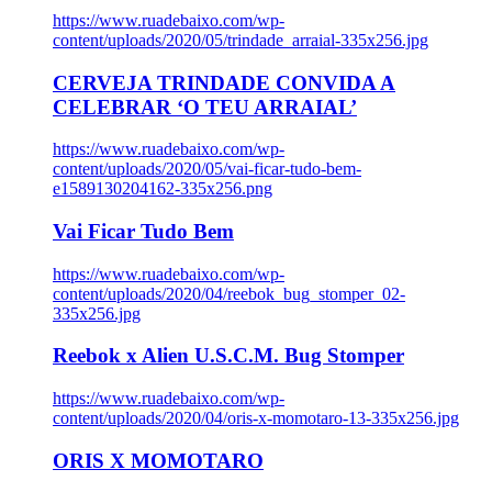
https://www.ruadebaixo.com/wp-
content/uploads/2020/05/trindade_arraial-335x256.jpg
CERVEJA TRINDADE CONVIDA A
CELEBRAR ‘O TEU ARRAIAL’
https://www.ruadebaixo.com/wp-
content/uploads/2020/05/vai-ficar-tudo-bem-
e1589130204162-335x256.png
Vai Ficar Tudo Bem
https://www.ruadebaixo.com/wp-
content/uploads/2020/04/reebok_bug_stomper_02-
335x256.jpg
Reebok x Alien U.S.C.M. Bug Stomper
https://www.ruadebaixo.com/wp-
content/uploads/2020/04/oris-x-momotaro-13-335x256.jpg
ORIS X MOMOTARO