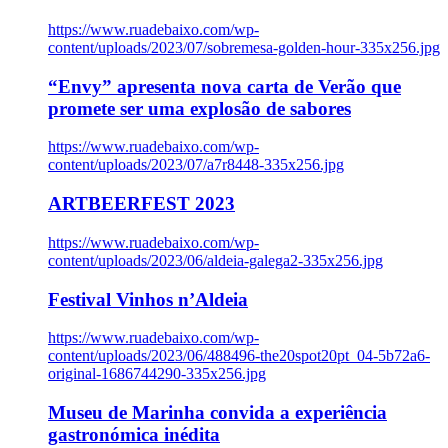
https://www.ruadebaixo.com/wp-
content/uploads/2023/07/sobremesa-golden-hour-335x256.jpg
“Envy” apresenta nova carta de Verão que
promete ser uma explosão de sabores
https://www.ruadebaixo.com/wp-
content/uploads/2023/07/a7r8448-335x256.jpg
ARTBEERFEST 2023
https://www.ruadebaixo.com/wp-
content/uploads/2023/06/aldeia-galega2-335x256.jpg
Festival Vinhos n’Aldeia
https://www.ruadebaixo.com/wp-
content/uploads/2023/06/488496-the20spot20pt_04-5b72a6-
original-1686744290-335x256.jpg
Museu de Marinha convida a experiência
gastronómica inédita