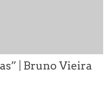
“COCK” ESTREIA A 12 DE OUTUBRO NO TEATRO MARI
MATOS
as” | Bruno Vieira
ARTES
5 AGO