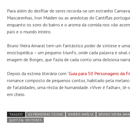
Para além do desfilar de seres recorda-se um estranho Carnava
Mascarenhas, Iron Maiden ou as anedotas do Cantiflas portuguê
enquanto os sons do bairro e o aroma da comida nos vão aco
país e o mundo inteiro.
Bruno Vieira Amaral tem um fantástico poder de síntese e uma
enciclopédica – um pequeno triunfo, onde cada palavra e sinal
imagem de Borges, que fazia de cada conto uma deliciosa narra
Depois da estreia literária com “
Guia para 50 Personagens da F
romance composto de pequenos contos, habitado pela melancol
de fatalidades, uma réstia de humanidade. «Viver é falhar», lê-s
em cheio.
TAGGED
AS PRIMEIRAS COISAS
BAIRRO AMÉLIA
BRUNO VIEIRA AMA
QUETZAL EDITORES