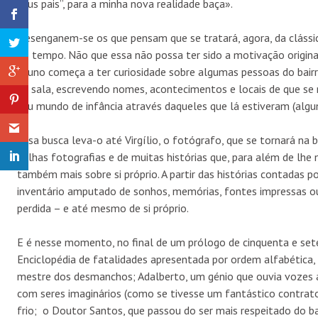
seus pais”, para a minha nova realidade baça».
Desenganem-se os que pensam que se tratará, agora, da clás
no tempo. Não que essa não possa ter sido a motivação origina
Bruno começa a ter curiosidade sobre algumas pessoas do bair
da sala, escrevendo nomes, acontecimentos e locais de que se 
seu mundo de infância através daqueles que lá estiveram (algun
Essa busca leva-o até Virgílio, o fotógrafo, que se tornará na 
velhas fotografias e de muitas histórias que, para além de lhe 
também mais sobre si próprio. A partir das histórias contadas po
inventário amputado de sonhos, memórias, fontes impressas ou
perdida – e até mesmo de si próprio.
E é nesse momento, no final de um prólogo de cinquenta e sete 
Enciclopédia de fatalidades apresentada por ordem alfabética, 
mestre dos desmanchos; Adalberto, um génio que ouvia vozes a
com seres imaginários (como se tivesse um fantástico contrat
frio; o Doutor Santos, que passou do ser mais respeitado do bair