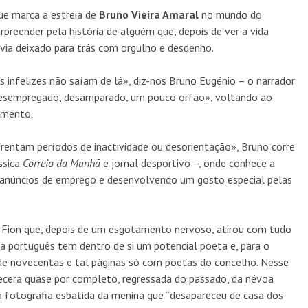
 que marca a estreia de
Bruno Vieira Amaral
no mundo do
urpreender pela história de alguém que, depois de ver a vida
havia deixado para trás com orgulho e desdenho.
s infelizes não saíam de lá», diz-nos Bruno Eugénio – o narrador
 «desempregado, desamparado, um pouco orfão», voltando ao
amento.
frentam períodos de inactividade ou desorientação», Bruno corre
ssica
Correio da Manhã
e jornal desportivo –, onde conhece a
, os anúncios de emprego e desenvolvendo um gosto especial pelas
or Fion que, depois de um esgotamento nervoso, atirou com tudo
cada português tem dentro de si um potencial poeta e, para o
de novecentas e tal páginas só com poetas do concelho. Nesse
quecera quase por completo, regressada do passado, da névoa
 fotografia esbatida da menina que “desapareceu de casa dos