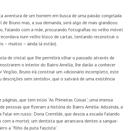
sica aventura de um homem em busca de uma paixão congelada
l de Bruno mas, a sua demanda, será algo de mais grandioso.
ro, falando com a mãe, procurando fotografias no velho móvel
recordava num velho bloco de cartas, tentando reconstruir o
s – muitos – ainda lá estão).
bola de cristal que lhe permitirá olhar o passado através de
mostrarem o interior do Bairro Amélia, lhe darão a conhecer
r Virgílio, Bruno irá construir um «dicionário incompleto, este
 descrições sem sentido», que o salvará de uma existência
páginas, que tem início “As Primeiras Coisas”, uma imensa
de pessoas que fizeram a história do Bairro Amélia: Adozinda, a
 falar em russo; Dona Cremilde, que descia a escada falando
o com a morte); um dentista que arrancava dentes a sangue-
ro a “filho da puta fascista”.