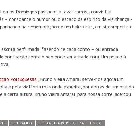
l ou os Domingos passados a lavar carros, a ouvir Rui
s – consoante o humor ou o estado de espírito da vizinhança -,
mpanhando na rememoração de um bairro que, em si, comporta o
 escrita perfumada, fazendo de cada conto – ou entrada
 de pontuação conta e não pode ser atirado fora. Um pouco à
tiva.
icção Portuguesas
”, Bruno Vieira Amaral serve-nos agora um
ia e pela violência mas onde espreita, por detrás de um mundo
e a certa altura. Bruno Vieira Amaral, para nossa sorte, acertou
RAL
LITERATURA
LITERATURA PORTUGUESA
LIVROS