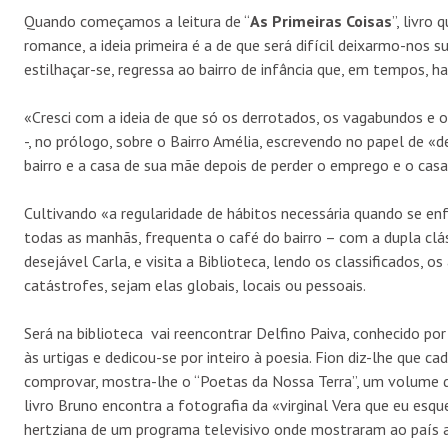
Quando começamos a leitura de “
As Primeiras Coisas
”, livro
romance, a ideia primeira é a de que será difícil deixarmo-nos s
estilhaçar-se, regressa ao bairro de infância que, em tempos, 
«Cresci com a ideia de que só os derrotados, os vagabundos e o
-, no prólogo, sobre o Bairro Amélia, escrevendo no papel de
bairro e a casa de sua mãe depois de perder o emprego e o cas
Cultivando «a regularidade de hábitos necessária quando se en
todas as manhãs, frequenta o café do bairro – com a dupla clá
desejável Carla, e visita a Biblioteca, lendo os classificados
catástrofes, sejam elas globais, locais ou pessoais.
Será na biblioteca vai reencontrar Delfino Paiva, conhecido p
às urtigas e dedicou-se por inteiro à poesia. Fion diz-lhe que 
comprovar, mostra-lhe o “Poetas da Nossa Terra”, um volume 
livro Bruno encontra a fotografia da «virginal Vera que eu es
hertziana de um programa televisivo onde mostraram ao país a