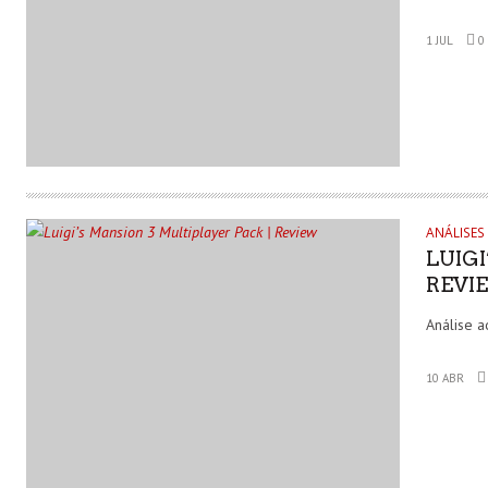
1 JUL
0
ANÁLISES
LUIGI
REVI
Análise a
10 ABR