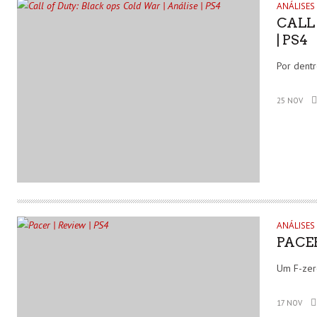
ANÁLISES
CALL
| PS4
Por dent
25 NOV
ANÁLISES
PACER
Um F-zer
17 NOV