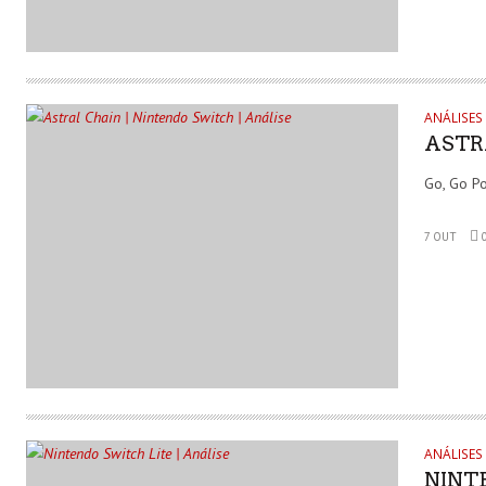
ANÁLISES
ASTR
Go, Go P
7 OUT
ANÁLISES
NINT