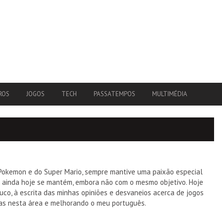
ROS
JOGOS
TECH
PASSATEMPOS
MULTIMÉDIA
Pokemon e do Super Mario, sempre mantive uma paixão especial
ue ainda hoje se mantém, embora não com o mesmo objetivo. Hoje
co, à escrita das minhas opiniões e desvaneios acerca de jogos
cias nesta área e melhorando o meu português.