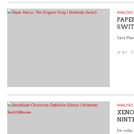
ANÁLISES
PAPER
SWI
Será Mari
10 SET
ANÁLISES
XENOB
NINT
De volta 