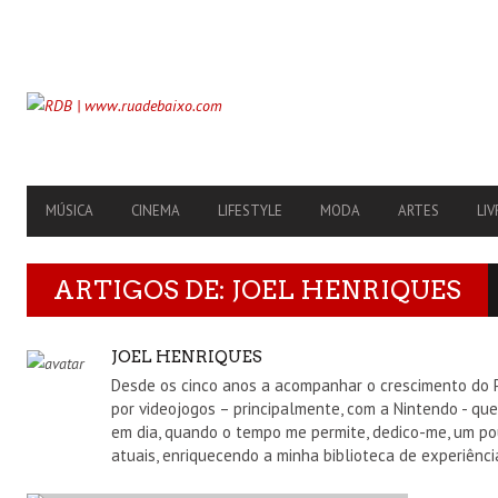
SECONDARY
NAVIGATION
PRIMARY
MÚSICA
CINEMA
LIFESTYLE
MODA
ARTES
LIV
NAVIGATION
ARTIGOS DE:
JOEL HENRIQUES
AUTHOR
JOEL HENRIQUES
Desde os cinco anos a acompanhar o crescimento do 
por videojogos – principalmente, com a Nintendo - q
em dia, quando o tempo me permite, dedico-me, um pou
atuais, enriquecendo a minha biblioteca de experiên