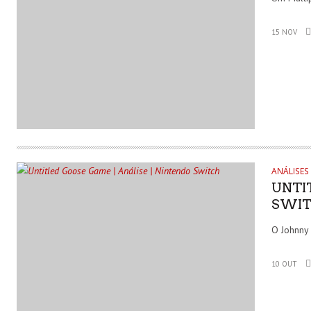
15 NOV
ANÁLISES
UNTI
SWI
O Johnny 
10 OUT