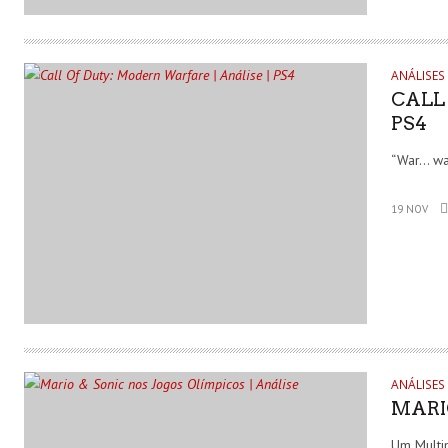
ANÁLISES
CALL
PS4
“War… wa
19 NOV
ANÁLISES
MARIO
Um Multip