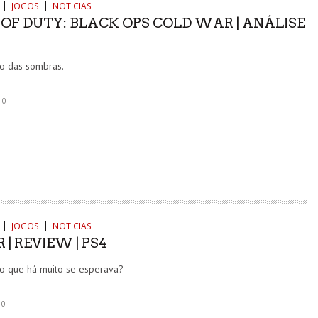
JOGOS
NOTICIAS
 OF DUTY: BLACK OPS COLD WAR | ANÁLISE
ro das sombras.
“OLHAR O SOL” ESTREIA NA FILMIN ESTA QUINTA-
FEIRA
0
CINEMA
6 AGO
JOGOS
NOTICIAS
 | REVIEW | PS4
o que há muito se esperava?
0