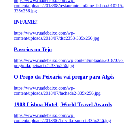
https://www.ruadebaixo.com/wp-
content/uploads/2018/08/restaurante_infame_lisboa-010215-
335x256.jpg
INFAME!
https://www.ruadebaixo.com/wp-
content/uploads/2018/07/dsc2353-335x256.jpg
Passeios no Tejo
https://www.ruadebaixo.com/wp-content/uploads/2018/07/o-
prego-da-peixaria-5-335x256.jpg
O Prego da Peixaria vai pregar para Algés
https://www.ruadebaixo.com/wp-
content/uploads/2018/07/fachada2-335x256.jpg
1908 Lisboa Hotel | World Travel Awards
https://www.ruadebaixo.com/wp-
content/uploads/2018/06/la_villa_sunset-335x256.jpg