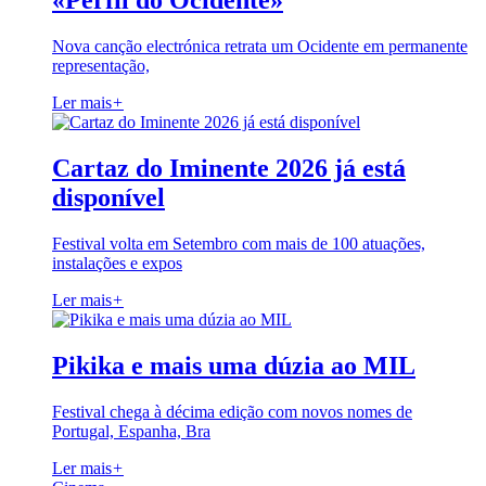
«Perfil do Ocidente»
Nova canção electrónica retrata um Ocidente em permanente
representação,
Ler mais
+
Cartaz do Iminente 2026 já está
disponível
Festival volta em Setembro com mais de 100 atuações,
instalações e expos
Ler mais
+
Pikika e mais uma dúzia ao MIL
Festival chega à décima edição com novos nomes de
Portugal, Espanha, Bra
Ler mais
+