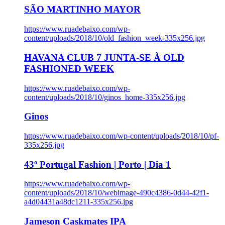
SÃO MARTINHO MAYOR
https://www.ruadebaixo.com/wp-
content/uploads/2018/10/old_fashion_week-335x256.jpg
HAVANA CLUB 7 JUNTA-SE À OLD
FASHIONED WEEK
https://www.ruadebaixo.com/wp-
content/uploads/2018/10/ginos_home-335x256.jpg
Ginos
https://www.ruadebaixo.com/wp-content/uploads/2018/10/pf-
335x256.jpg
43º Portugal Fashion | Porto | Dia 1
https://www.ruadebaixo.com/wp-
content/uploads/2018/10/webimage-490c4386-0d44-42f1-
a4d04431a48dc1211-335x256.jpg
Jameson Caskmates IPA