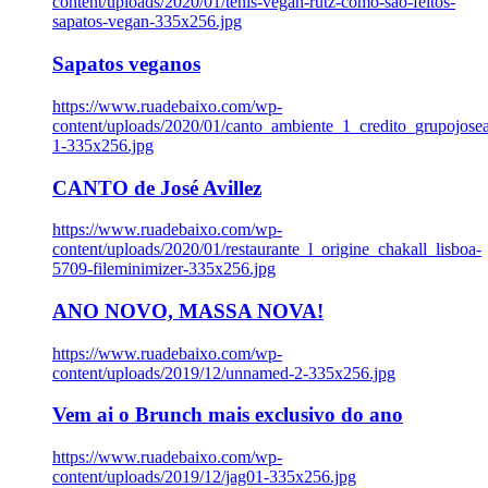
content/uploads/2020/01/tenis-vegan-rutz-como-sao-feitos-
sapatos-vegan-335x256.jpg
Sapatos veganos
https://www.ruadebaixo.com/wp-
content/uploads/2020/01/canto_ambiente_1_credito_grupojosea
1-335x256.jpg
CANTO de José Avillez
https://www.ruadebaixo.com/wp-
content/uploads/2020/01/restaurante_l_origine_chakall_lisboa-
5709-fileminimizer-335x256.jpg
ANO NOVO, MASSA NOVA!
https://www.ruadebaixo.com/wp-
content/uploads/2019/12/unnamed-2-335x256.jpg
Vem ai o Brunch mais exclusivo do ano
https://www.ruadebaixo.com/wp-
content/uploads/2019/12/jag01-335x256.jpg