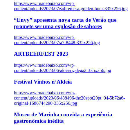
https://www.ruadebaixo.com/wp-
content/uploads/2023/07/sobremesa-golden-hour-335x256.jpg
“Envy” apresenta nova carta de Verão que
promete ser uma explosão de sabores
https://www.ruadebaixo.com/wp-
content/uploads/2023/07/a7r8448-335x256.jpg
ARTBEERFEST 2023
https://www.ruadebaixo.com/wp-
content/uploads/2023/06/aldeia-galega2-335x256.jpg
Festival Vinhos n’Aldeia
https://www.ruadebaixo.com/wp-
content/uploads/2023/06/488496-the20spot20pt_04-5b72a6-
original-1686744290-335x256.jpg
Museu de Marinha convida a experiência
gastronómica inédita