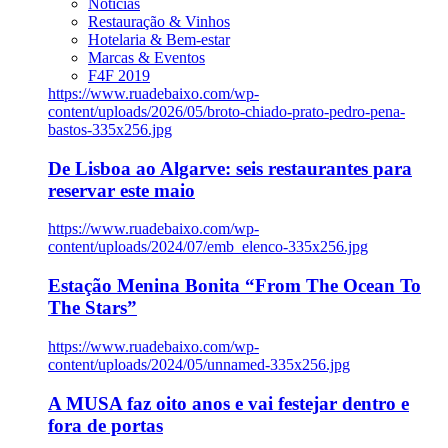
Notícias
Restauração & Vinhos
Hotelaria & Bem-estar
Marcas & Eventos
F4F 2019
https://www.ruadebaixo.com/wp-
content/uploads/2026/05/broto-chiado-prato-pedro-pena-
bastos-335x256.jpg
De Lisboa ao Algarve: seis restaurantes para
reservar este maio
https://www.ruadebaixo.com/wp-
content/uploads/2024/07/emb_elenco-335x256.jpg
Estação Menina Bonita “From The Ocean To
The Stars”
https://www.ruadebaixo.com/wp-
content/uploads/2024/05/unnamed-335x256.jpg
A MUSA faz oito anos e vai festejar dentro e
fora de portas