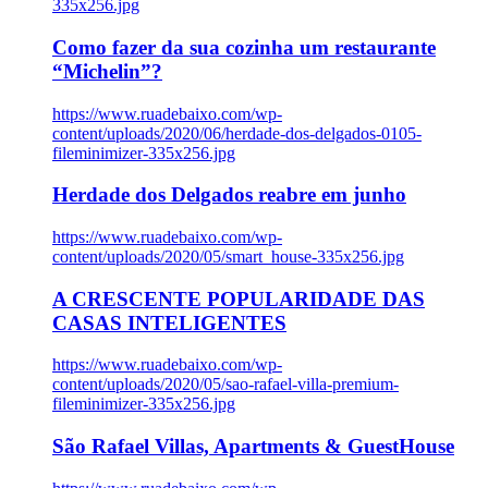
335x256.jpg
Como fazer da sua cozinha um restaurante
“Michelin”?
https://www.ruadebaixo.com/wp-
content/uploads/2020/06/herdade-dos-delgados-0105-
fileminimizer-335x256.jpg
Herdade dos Delgados reabre em junho
https://www.ruadebaixo.com/wp-
content/uploads/2020/05/smart_house-335x256.jpg
A CRESCENTE POPULARIDADE DAS
CASAS INTELIGENTES
https://www.ruadebaixo.com/wp-
content/uploads/2020/05/sao-rafael-villa-premium-
fileminimizer-335x256.jpg
São Rafael Villas, Apartments & GuestHouse