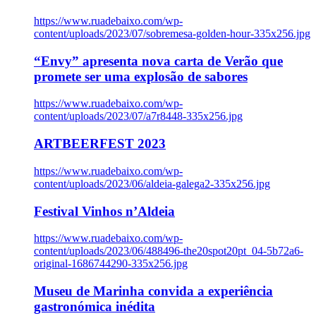
https://www.ruadebaixo.com/wp-
content/uploads/2023/07/sobremesa-golden-hour-335x256.jpg
“Envy” apresenta nova carta de Verão que
promete ser uma explosão de sabores
https://www.ruadebaixo.com/wp-
content/uploads/2023/07/a7r8448-335x256.jpg
ARTBEERFEST 2023
https://www.ruadebaixo.com/wp-
content/uploads/2023/06/aldeia-galega2-335x256.jpg
Festival Vinhos n’Aldeia
https://www.ruadebaixo.com/wp-
content/uploads/2023/06/488496-the20spot20pt_04-5b72a6-
original-1686744290-335x256.jpg
Museu de Marinha convida a experiência
gastronómica inédita