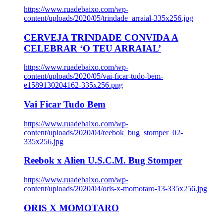
https://www.ruadebaixo.com/wp-
content/uploads/2020/05/trindade_arraial-335x256.jpg
CERVEJA TRINDADE CONVIDA A
CELEBRAR ‘O TEU ARRAIAL’
https://www.ruadebaixo.com/wp-
content/uploads/2020/05/vai-ficar-tudo-bem-
e1589130204162-335x256.png
Vai Ficar Tudo Bem
https://www.ruadebaixo.com/wp-
content/uploads/2020/04/reebok_bug_stomper_02-
335x256.jpg
Reebok x Alien U.S.C.M. Bug Stomper
https://www.ruadebaixo.com/wp-
content/uploads/2020/04/oris-x-momotaro-13-335x256.jpg
ORIS X MOMOTARO