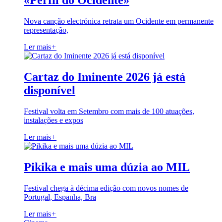
«Perfil do Ocidente»
Nova canção electrónica retrata um Ocidente em permanente
representação,
Ler mais
+
Cartaz do Iminente 2026 já está
disponível
Festival volta em Setembro com mais de 100 atuações,
instalações e expos
Ler mais
+
Pikika e mais uma dúzia ao MIL
Festival chega à décima edição com novos nomes de
Portugal, Espanha, Bra
Ler mais
+