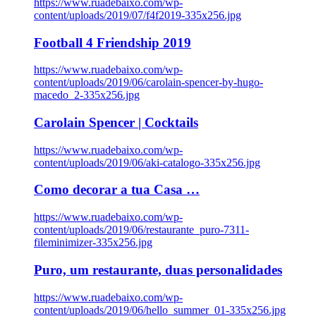
https://www.ruadebaixo.com/wp-
content/uploads/2019/07/f4f2019-335x256.jpg
Football 4 Friendship 2019
https://www.ruadebaixo.com/wp-
content/uploads/2019/06/carolain-spencer-by-hugo-
macedo_2-335x256.jpg
Carolain Spencer | Cocktails
https://www.ruadebaixo.com/wp-
content/uploads/2019/06/aki-catalogo-335x256.jpg
Como decorar a tua Casa …
https://www.ruadebaixo.com/wp-
content/uploads/2019/06/restaurante_puro-7311-
fileminimizer-335x256.jpg
Puro, um restaurante, duas personalidades
https://www.ruadebaixo.com/wp-
content/uploads/2019/06/hello_summer_01-335x256.jpg