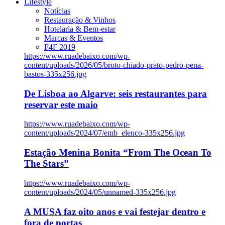
Lifestyle
Notícias
Restauração & Vinhos
Hotelaria & Bem-estar
Marcas & Eventos
F4F 2019
https://www.ruadebaixo.com/wp-
content/uploads/2026/05/broto-chiado-prato-pedro-pena-
bastos-335x256.jpg
De Lisboa ao Algarve: seis restaurantes para
reservar este maio
https://www.ruadebaixo.com/wp-
content/uploads/2024/07/emb_elenco-335x256.jpg
Estação Menina Bonita “From The Ocean To
The Stars”
https://www.ruadebaixo.com/wp-
content/uploads/2024/05/unnamed-335x256.jpg
A MUSA faz oito anos e vai festejar dentro e
fora de portas