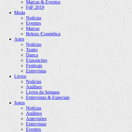
Marcas & Eventos
F4F 2019
Moda
Notícias
Eventos
Marcas
Beleza /Cosmética
Artes
Notícias
Teatro
Dança
Exposições
Festivais
Entrevistas
Livros
Notícias
Análises
Livros da Semana
Entrevistas & Especiais
Jogos
Notícias
Análises
Antevisões
Entrevistas
Eventos