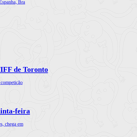
 Espanha, Bra
TIFF de Toronto
a competição
inta-feira
es, chega em