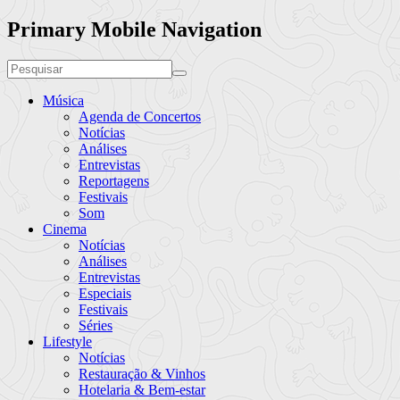
Primary Mobile Navigation
Música
Agenda de Concertos
Notícias
Análises
Entrevistas
Reportagens
Festivais
Som
Cinema
Notícias
Análises
Entrevistas
Especiais
Festivais
Séries
Lifestyle
Notícias
Restauração & Vinhos
Hotelaria & Bem-estar