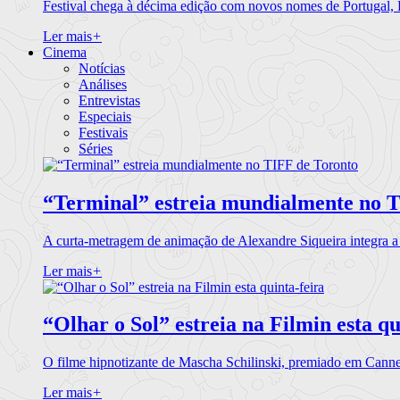
Festival chega à décima edição com novos nomes de Portugal,
Ler mais
+
Cinema
Notícias
Análises
Entrevistas
Especiais
Festivais
Séries
“Terminal” estreia mundialmente no 
A curta-metragem de animação de Alexandre Siqueira integra 
Ler mais
+
“Olhar o Sol” estreia na Filmin esta qu
O filme hipnotizante de Mascha Schilinski, premiado em Cann
Ler mais
+