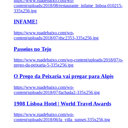
https://www.ruadebaixo.com/wp-
content/uploads/2018/08/restaurante_infame_lisboa-010215-
335x256.jpg
INFAME!
https://www.ruadebaixo.com/wp-
content/uploads/2018/07/dsc2353-335x256.jpg
Passeios no Tejo
https://www.ruadebaixo.com/wp-content/uploads/2018/07/o-
prego-da-peixaria-5-335x256.jpg
O Prego da Peixaria vai pregar para Algés
https://www.ruadebaixo.com/wp-
content/uploads/2018/07/fachada2-335x256.jpg
1908 Lisboa Hotel | World Travel Awards
https://www.ruadebaixo.com/wp-
content/uploads/2018/06/la_villa_sunset-335x256.jpg