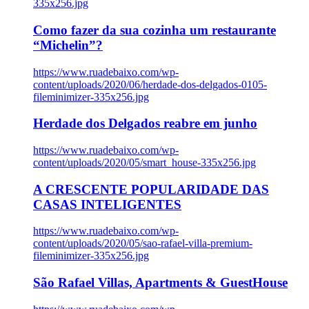
335x256.jpg
Como fazer da sua cozinha um restaurante
“Michelin”?
https://www.ruadebaixo.com/wp-
content/uploads/2020/06/herdade-dos-delgados-0105-
fileminimizer-335x256.jpg
Herdade dos Delgados reabre em junho
https://www.ruadebaixo.com/wp-
content/uploads/2020/05/smart_house-335x256.jpg
A CRESCENTE POPULARIDADE DAS
CASAS INTELIGENTES
https://www.ruadebaixo.com/wp-
content/uploads/2020/05/sao-rafael-villa-premium-
fileminimizer-335x256.jpg
São Rafael Villas, Apartments & GuestHouse