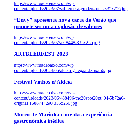
https://www.ruadebaixo.com/wp-
content/uploads/2023/07/sobremesa-golden-hour-335x256.jpg
“Envy” apresenta nova carta de Verão que
promete ser uma explosão de sabores
https://www.ruadebaixo.com/wp-
content/uploads/2023/07/a7r8448-335x256.jpg
ARTBEERFEST 2023
https://www.ruadebaixo.com/wp-
content/uploads/2023/06/aldeia-galega2-335x256.jpg
Festival Vinhos n’Aldeia
https://www.ruadebaixo.com/wp-
content/uploads/2023/06/488496-the20spot20pt_04-5b72a6-
original-1686744290-335x256.jpg
Museu de Marinha convida a experiência
gastronómica inédita