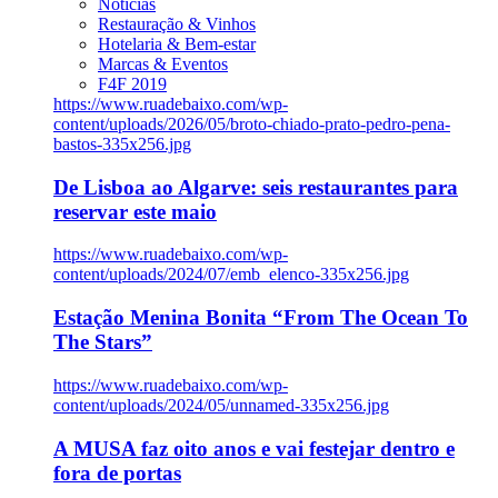
Notícias
Restauração & Vinhos
Hotelaria & Bem-estar
Marcas & Eventos
F4F 2019
https://www.ruadebaixo.com/wp-
content/uploads/2026/05/broto-chiado-prato-pedro-pena-
bastos-335x256.jpg
De Lisboa ao Algarve: seis restaurantes para
reservar este maio
https://www.ruadebaixo.com/wp-
content/uploads/2024/07/emb_elenco-335x256.jpg
Estação Menina Bonita “From The Ocean To
The Stars”
https://www.ruadebaixo.com/wp-
content/uploads/2024/05/unnamed-335x256.jpg
A MUSA faz oito anos e vai festejar dentro e
fora de portas