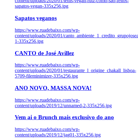
content/uploads/2020/01/tenis-vegan-rutz-como-sao-feitos-
sapatos-vegan-335x256.jpg
Sapatos veganos
https://www.ruadebaixo.com/wp-
content/uploads/2020/01/canto_ambiente_1_credito_grupojosea
1-335x256.jpg
CANTO de José Avillez
https://www.ruadebaixo.com/wp-
content/uploads/2020/01/restaurante_l_origine_chakall_lisboa-
5709-fileminimizer-335x256.jpg
ANO NOVO, MASSA NOVA!
https://www.ruadebaixo.com/wp-
content/uploads/2019/12/unnamed-2-335x256.jpg
Vem ai o Brunch mais exclusivo do ano
https://www.ruadebaixo.com/wp-
content/uploads/2019/12/jag01-335x256.jpg