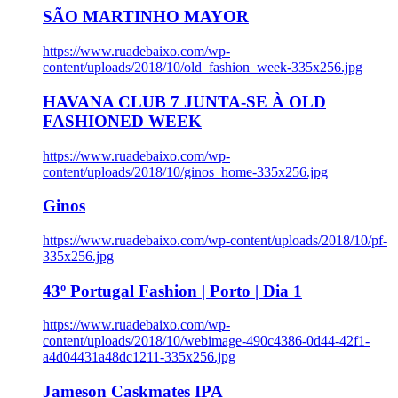
SÃO MARTINHO MAYOR
https://www.ruadebaixo.com/wp-
content/uploads/2018/10/old_fashion_week-335x256.jpg
HAVANA CLUB 7 JUNTA-SE À OLD
FASHIONED WEEK
https://www.ruadebaixo.com/wp-
content/uploads/2018/10/ginos_home-335x256.jpg
Ginos
https://www.ruadebaixo.com/wp-content/uploads/2018/10/pf-
335x256.jpg
43º Portugal Fashion | Porto | Dia 1
https://www.ruadebaixo.com/wp-
content/uploads/2018/10/webimage-490c4386-0d44-42f1-
a4d04431a48dc1211-335x256.jpg
Jameson Caskmates IPA