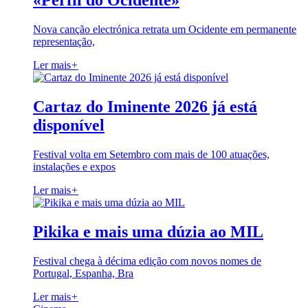
«Perfil do Ocidente»
Nova canção electrónica retrata um Ocidente em permanente
representação,
Ler mais
+
Cartaz do Iminente 2026 já está
disponível
Festival volta em Setembro com mais de 100 atuações,
instalações e expos
Ler mais
+
Pikika e mais uma dúzia ao MIL
Festival chega à décima edição com novos nomes de
Portugal, Espanha, Bra
Ler mais
+