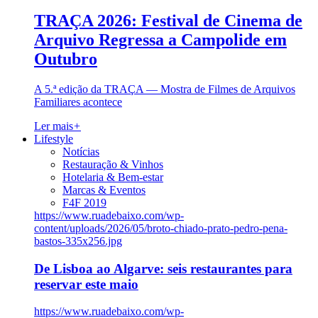
TRAÇA 2026: Festival de Cinema de
Arquivo Regressa a Campolide em
Outubro
A 5.ª edição da TRAÇA — Mostra de Filmes de Arquivos
Familiares acontece
Ler mais
+
Lifestyle
Notícias
Restauração & Vinhos
Hotelaria & Bem-estar
Marcas & Eventos
F4F 2019
https://www.ruadebaixo.com/wp-
content/uploads/2026/05/broto-chiado-prato-pedro-pena-
bastos-335x256.jpg
De Lisboa ao Algarve: seis restaurantes para
reservar este maio
https://www.ruadebaixo.com/wp-