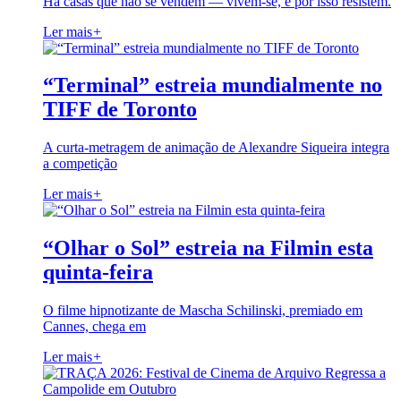
Há casas que não se vendem — vivem-se, e por isso resistem.
Ler mais
+
“Terminal” estreia mundialmente no
TIFF de Toronto
A curta-metragem de animação de Alexandre Siqueira integra
a competição
Ler mais
+
“Olhar o Sol” estreia na Filmin esta
quinta-feira
O filme hipnotizante de Mascha Schilinski, premiado em
Cannes, chega em
Ler mais
+