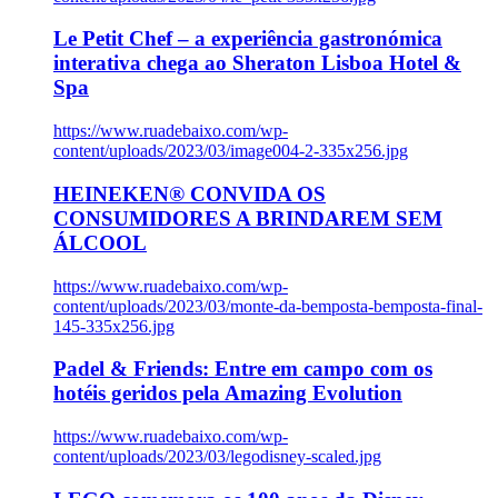
Le Petit Chef – a experiência gastronómica
interativa chega ao Sheraton Lisboa Hotel &
Spa
https://www.ruadebaixo.com/wp-
content/uploads/2023/03/image004-2-335x256.jpg
HEINEKEN® CONVIDA OS
CONSUMIDORES A BRINDAREM SEM
ÁLCOOL
https://www.ruadebaixo.com/wp-
content/uploads/2023/03/monte-da-bemposta-bemposta-final-
145-335x256.jpg
Padel & Friends: Entre em campo com os
hotéis geridos pela Amazing Evolution
https://www.ruadebaixo.com/wp-
content/uploads/2023/03/legodisney-scaled.jpg