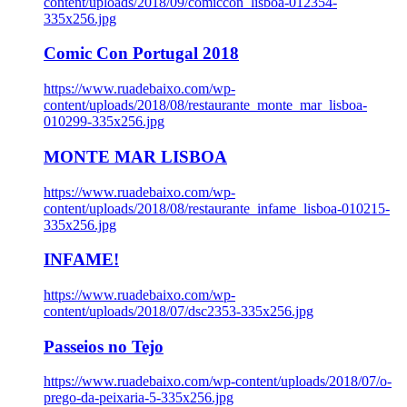
content/uploads/2018/09/comiccon_lisboa-012354-
335x256.jpg
Comic Con Portugal 2018
https://www.ruadebaixo.com/wp-
content/uploads/2018/08/restaurante_monte_mar_lisboa-
010299-335x256.jpg
MONTE MAR LISBOA
https://www.ruadebaixo.com/wp-
content/uploads/2018/08/restaurante_infame_lisboa-010215-
335x256.jpg
INFAME!
https://www.ruadebaixo.com/wp-
content/uploads/2018/07/dsc2353-335x256.jpg
Passeios no Tejo
https://www.ruadebaixo.com/wp-content/uploads/2018/07/o-
prego-da-peixaria-5-335x256.jpg