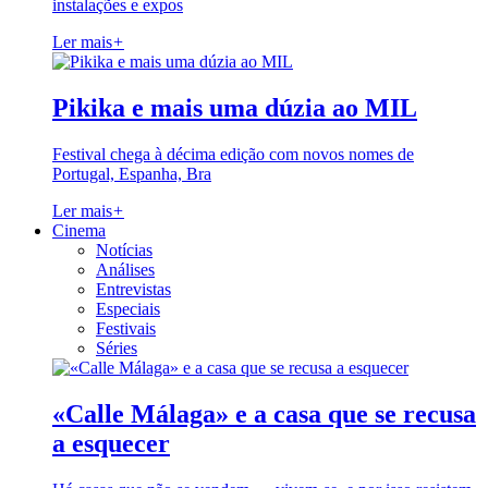
instalações e expos
Ler mais
+
Pikika e mais uma dúzia ao MIL
Festival chega à décima edição com novos nomes de
Portugal, Espanha, Bra
Ler mais
+
Cinema
Notícias
Análises
Entrevistas
Especiais
Festivais
Séries
«Calle Málaga» e a casa que se recusa
a esquecer