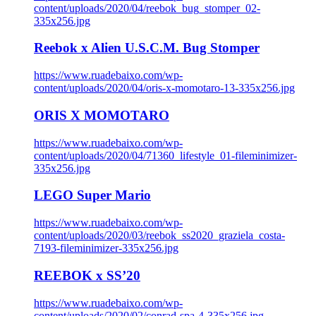
content/uploads/2020/04/reebok_bug_stomper_02-
335x256.jpg
Reebok x Alien U.S.C.M. Bug Stomper
https://www.ruadebaixo.com/wp-
content/uploads/2020/04/oris-x-momotaro-13-335x256.jpg
ORIS X MOMOTARO
https://www.ruadebaixo.com/wp-
content/uploads/2020/04/71360_lifestyle_01-fileminimizer-
335x256.jpg
LEGO Super Mario
https://www.ruadebaixo.com/wp-
content/uploads/2020/03/reebok_ss2020_graziela_costa-
7193-fileminimizer-335x256.jpg
REEBOK x SS’20
https://www.ruadebaixo.com/wp-
content/uploads/2020/02/conrad-spa-4-335x256.jpg