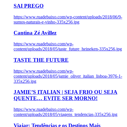
SAI PREGO
https://www.ruadebaixo.com/wp-content/uploads/2018/06/9-
sumos-naturais-e-vinho-335x256.jpg
Cantina Zé Avillez
https://www.ruadebaixo.com/wp-
content/uploads/2018/05/taste_future_heineken-335x256.jpg
TASTE THE FUTURE
https://www.ruadebaixo.com/wp-
content/uploads/2018/05/jamie_oliver_italian_lisboa-3976-1-
335x256.jpg
JAMIE’S ITALIAN | SEJA FRIO OU SEJA
QUENTE… EVITE SER MORNO!
https://www.ruadebaixo.com/wp-
content/uploads/2018/05/viagens_tendencias-335x256.jpg
Viajar: Tendências e os Destinos Mais