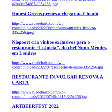
a2bb0ce74d87-335x256.jpeg
Honest Greens prestes a chegar ao Chiado
https://www.ruadebaixo.com/wp-
content/uploads/2022/08/chef-nuno-mendes_lisboeta-
335x256.jpeg
Niepoort cria vinhos exclusivos para o
restaurante “Lisboeta”, do chef Nuno Mendes,
em Londres
https://www.ruadebaixo.com/wp-
content/uploads/2022/07/escabeche-de-atum-335x256.jpg
RESTAURANTE IN.VULGAR RENOVA A
CARTA
https://www.ruadebaixo.com/wp-
content/uploads/2022/07/d6c2815-335x256.jpg
ARTBEERFEST 2022