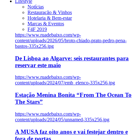
Lifestyle
Notícias
Restauração & Vinhos
Hotelaria & Bem-estar
Marcas & Eventos
F4F 2019
https://www.ruadebaixo.com/wp-
content/uploads/2026/05/broto-chiado-prato-pedro-pena-
bastos-335x256.jpg
De Lisboa ao Algarve: seis restaurantes para
reservar este maio
https://www.ruadebaixo.com/wp-
content/uploads/2024/07/emb_elenco-335x256.jpg
Estação Menina Bonita “From The Ocean To
The Stars”
https://www.ruadebaixo.com/wp-
content/uploads/2024/05/unnamed-335x256.jpg
A MUSA faz oito anos e vai festejar dentro e
fora de portas