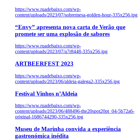
https://www.ruadebaixo.com/wp-
content/uploads/2023/07/sobremesa-golden-hour-335x256.jpg
“Envy” apresenta nova carta de Verão que
promete ser uma explosão de sabores
https://www.ruadebaixo.com/wp-
content/uploads/2023/07/a7r8448-335x256.jpg
ARTBEERFEST 2023
https://www.ruadebaixo.com/wp-
content/uploads/2023/06/aldeia-galega2-335x256.jpg
Festival Vinhos n’Aldeia
https://www.ruadebaixo.com/wp-
content/uploads/2023/06/488496-the20spot20pt_04-5b72a6-
original-1686744290-335x256.jpg
Museu de Marinha convida a experiência
gastronómica inédita