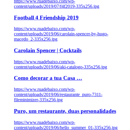
https://www.ruadebaixo.com/wp-
content/uploads/2019/07/f4f2019-335x256.jpg
Football 4 Friendship 2019
https://www.ruadebaixo.com/wp-
content/uploads/2019/06/carolain-spencer-by-hugo-
macedo_2-335x256.jpg
Carolain Spencer | Cocktails
https://www.ruadebaixo.com/wp-
content/uploads/2019/06/aki-catalogo-335x256.jpg
Como decorar a tua Casa …
https://www.ruadebaixo.com/wp-
content/uploads/2019/06/restaurante_puro-7311-
fileminimizer-335x256.jpg
Puro, um restaurante, duas personalidades
https://www.ruadebaixo.com/wp-
content/uploads/2019/06/hello_summer_01-335x256.jpg