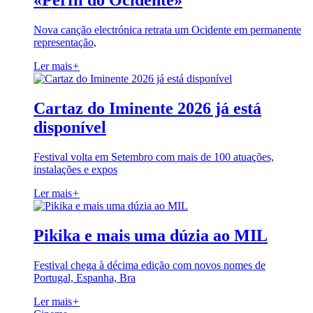
«Perfil do Ocidente»
Nova canção electrónica retrata um Ocidente em permanente
representação,
Ler mais
+
Cartaz do Iminente 2026 já está
disponível
Festival volta em Setembro com mais de 100 atuações,
instalações e expos
Ler mais
+
Pikika e mais uma dúzia ao MIL
Festival chega à décima edição com novos nomes de
Portugal, Espanha, Bra
Ler mais
+