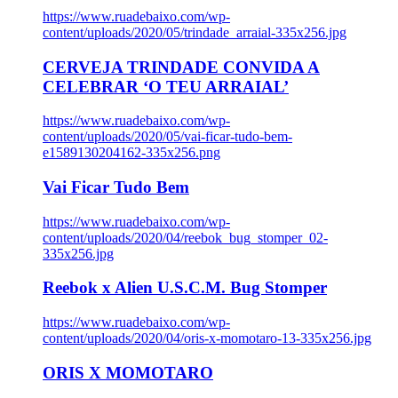
https://www.ruadebaixo.com/wp-
content/uploads/2020/05/trindade_arraial-335x256.jpg
CERVEJA TRINDADE CONVIDA A
CELEBRAR ‘O TEU ARRAIAL’
https://www.ruadebaixo.com/wp-
content/uploads/2020/05/vai-ficar-tudo-bem-
e1589130204162-335x256.png
Vai Ficar Tudo Bem
https://www.ruadebaixo.com/wp-
content/uploads/2020/04/reebok_bug_stomper_02-
335x256.jpg
Reebok x Alien U.S.C.M. Bug Stomper
https://www.ruadebaixo.com/wp-
content/uploads/2020/04/oris-x-momotaro-13-335x256.jpg
ORIS X MOMOTARO