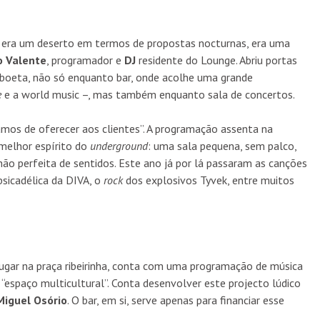
era um deserto em termos de propostas nocturnas, era uma
o Valente
, programador e
DJ
residente do Lounge. Abriu portas
sboeta, não só enquanto bar, onde acolhe uma grande
e
e a world music –, mas também enquanto sala de concertos.
mos de oferecer aos clientes”. A programação assenta na
 melhor espírito do
underground
: uma sala pequena, sem palco,
 perfeita de sentidos. Este ano já por lá passaram as canções
psicadélica da DIVA, o
rock
dos explosivos Tyvek, entre muitos
gar na praça ribeirinha, conta com uma programação de música
“espaço multicultural”. Conta desenvolver este projecto lúdico
Miguel Osório
. O bar, em si, serve apenas para financiar esse