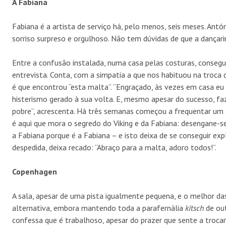
A Fabiana
Fabiana é a artista de serviço há, pelo menos, seis meses. An
sorriso surpreso e orgulhoso. Não tem dúvidas de que a dançari
Entre a confusão instalada, numa casa pelas costuras, consegu
entrevista. Conta, com a simpatia a que nos habituou na troca
é que encontrou “esta malta”. “Engraçado, às vezes em casa eu
histerismo gerado à sua volta. E, mesmo apesar do sucesso, fa
pobre”, acrescenta. Há três semanas começou a frequentar um g
é aqui que mora o segredo do Viking e da Fabiana: desengane-se 
a Fabiana porque é a Fabiana – e isto deixa de se conseguir expli
despedida, deixa recado: “Abraço para a malta, adoro todos!”.
Copenhagen
A sala, apesar de uma pista igualmente pequena, e o melhor da
alternativa, embora mantendo toda a parafernália
kitsch
de out
confessa que é trabalhoso, apesar do prazer que sente a trocar