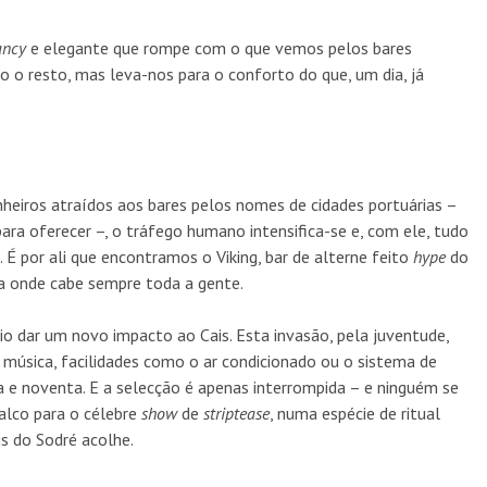
ancy
e elegante que rompe com o que vemos pelos bares
 o resto, mas leva-nos para o conforto do que, um dia, já
eiros atraídos aos bares pelos nomes de cidades portuárias –
ara oferecer –, o tráfego humano intensifica-se e, com ele, tudo
s. É por ali que encontramos o Viking, bar de alterne feito
hype
do
a onde cabe sempre toda a gente.
io dar um novo impacto ao Cais. Esta invasão, pela juventude,
úsica, facilidades como o ar condicionado ou o sistema de
a e noventa. E a selecção é apenas interrompida – e ninguém se
alco para o célebre
show
de
striptease
, numa espécie de ritual
s do Sodré acolhe.