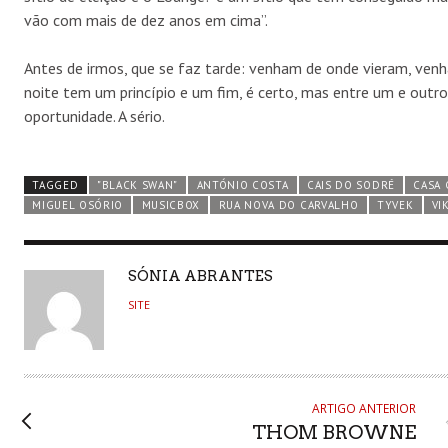
vão com mais de dez anos em cima”.
Antes de irmos, que se faz tarde: venham de onde vieram, venh
noite tem um princípio e um fim, é certo, mas entre um e outr
oportunidade. A sério.
TAGGED
"BLACK SWAN"
ANTÓNIO COSTA
CAIS DO SODRÉ
CASA 
MIGUEL OSÓRIO
MUSICBOX
RUA NOVA DO CARVALHO
TYVEK
VI
AUTHOR
SÓNIA ABRANTES
SITE
ARTIGO ANTERIOR
THOM BROWNE