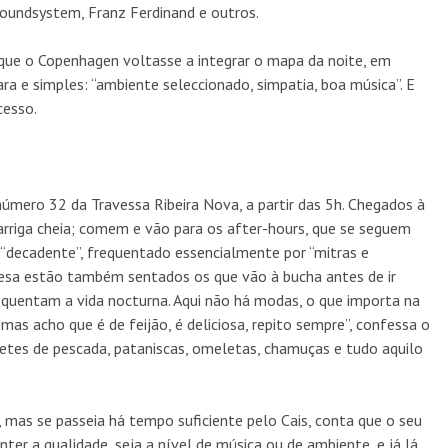
Soundsystem, Franz Ferdinand e outros.
 que o Copenhagen voltasse a integrar o mapa da noite, em
lara e simples: “ambiente seleccionado, simpatia, boa música”. E
cesso.
úmero 32 da Travessa Ribeira Nova, a partir das 5h. Chegados à
rriga cheia; comem e vão para os after-hours, que se seguem
o “decadente”, frequentado essencialmente por “mitras e
esa estão também sentados os que vão à bucha antes de ir
quentam a vida nocturna. Aqui não há modas, o que importa na
 mas acho que é de feijão, é deliciosa, repito sempre”, confessa o
letes de pescada, pataniscas, omeletas, chamuças e tudo aquilo
, mas se passeia há tempo suficiente pelo Cais, conta que o seu
ter a qualidade, seja a nível de música ou de ambiente, e já lá