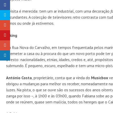
A visita é merecida: tem um ar industrial, com uma decoração
f
circundantes. A colecção de televisores
retro
contrasta com tudo
vimos ou onde já estivemos.
Viking
Na Rua Nova do Carvalho, em tempos frequentada pelos marinh
a remeter a casa ou à procura do que um novo porto pode ter p
o resto: nacionalidades, etnias, idades, credos e, até, propósito
submundo. É pequeno, escuro, espelhado e tem uma micro-pist
António Costa
, proprietário, conta que a vinda do
Musicbox
ve
obrigou a mudanças para melhor os receber, nomeadamente na m
luzes. Na pista, o que se ouve são os sucessos dos anos oitent
zanga por isso –, à 1h00 e às 03h00, quando Fabiana sobe ao p
onde se reúnem, quase sem malícia, todos os hereges que o Cai