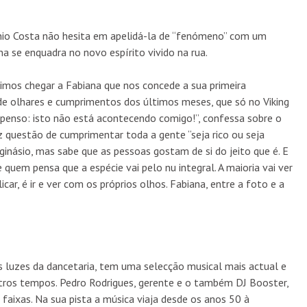
tónio Costa não hesita em apelidá-la de “fenómeno” com um
na se enquadra no novo espírito vivido na rua.
imos chegar a Fabiana que nos concede a sua primeira
 de olhares e cumprimentos dos últimos meses, que só no Viking
 penso: isto não está acontecendo comigo!”, confessa sobre o
z questão de cumprimentar toda a gente “seja rico ou seja
inásio, mas sabe que as pessoas gostam de si do jeito que é. E
quem pensa que a espécie vai pelo nu integral. A maioria vai ver
car, é ir e ver com os próprios olhos. Fabiana, entre a foto e a
s luzes da dancetaria, tem uma selecção musical mais actual e
ros tempos. Pedro Rodrigues, gerente e o também DJ Booster,
 faixas. Na sua pista a música viaja desde os anos 50 à