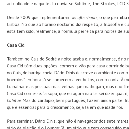
actualidade e naquele dia ouvia-se Sublime, The Strokes, LCD 
Desde 2009 que implementaram os
after-hours
, o que permitiu
Lisboa. No que ao horário nocturno diz respeito, a filosofia é c
esta tem sido, realmente, a fórmula perfeita para noites de su
Casa Cid
Também no Cais do Sodré a noite acaba e, normalmente, é no n
Casa Cid têm duas opções: comem e vão para casa dormir de ba
no Cais, de barriga cheia. Dário Dinis descreve o ambiente com
boémios”, embora já se comecem a ver betos, como conta. À m
trabalhar e as pessoas mais velhas que madrugam, mas não fre
Casa Cid come-se: “a sopa, que eu agora não te sei dizer qual é,
habitué
. Mas do cardápio, bem português, fazem ainda parte: fi
que é essencial para o crescimento, seja lá em que idade for.
Para terminar, Dário Dinis, que não é navegador dos sete mares
sítio de eleição é o Lounge: “é um sítio que tem conseguido man