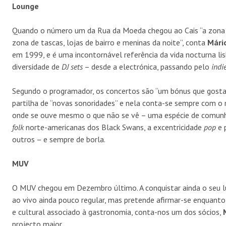
Lounge
Quando o número um da Rua da Moeda chegou ao Cais “a zona 
zona de tascas, lojas de bairro e meninas da noite”, conta
Mári
em 1999, e é uma incontornável referência da vida nocturna li
diversidade de
DJ sets
– desde a electrónica, passando pelo
indi
Segundo o programador, os concertos são “um bónus que gosta
partilha de “novas sonoridades” e nela conta-se sempre com o
onde se ouve mesmo o que não se vê – uma espécie de comunhão
folk
norte-americanas dos Black Swans, a excentricidade
pop
e 
outros – e sempre de borla.
MUV
O MUV chegou em Dezembro último. A conquistar ainda o seu lu
ao vivo ainda pouco regular, mas pretende afirmar-se enquanto 
e cultural associado à gastronomia, conta-nos um dos sócios,
projecto maior.