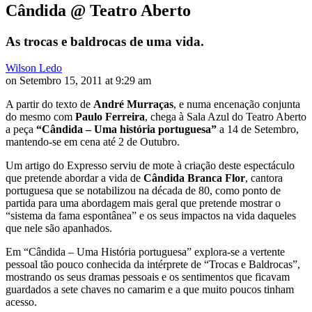
Cândida @ Teatro Aberto
As trocas e baldrocas de uma vida.
Wilson Ledo
on Setembro 15, 2011 at 9:29 am
A partir do texto de
André Murraças
, e numa encenação conjunta
do mesmo com
Paulo Ferreira
, chega à Sala Azul do Teatro Aberto
a peça
“Cândida – Uma história portuguesa”
a 14 de Setembro,
mantendo-se em cena até 2 de Outubro.
Um artigo do Expresso serviu de mote à criação deste espectáculo
que pretende abordar a vida de
Cândida Branca Flor
, cantora
portuguesa que se notabilizou na década de 80, como ponto de
partida para uma abordagem mais geral que pretende mostrar o
“sistema da fama espontânea” e os seus impactos na vida daqueles
que nele são apanhados.
Em “Cândida – Uma História portuguesa” explora-se a vertente
pessoal tão pouco conhecida da intérprete de “Trocas e Baldrocas”,
mostrando os seus dramas pessoais e os sentimentos que ficavam
guardados a sete chaves no camarim e a que muito poucos tinham
acesso.