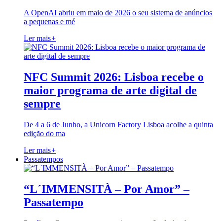
A OpenAI abriu em maio de 2026 o seu sistema de anúncios
a pequenas e mé
Ler mais
+
NFC Summit 2026: Lisboa recebe o
maior programa de arte digital de
sempre
De 4 a 6 de Junho, a Unicorn Factory Lisboa acolhe a quinta
edição do ma
Ler mais
+
Passatempos
“L´IMMENSITÀ – Por Amor” –
Passatempo