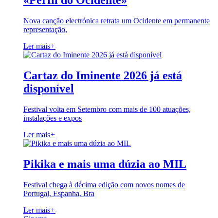
«Perfil do Ocidente»
Nova canção electrónica retrata um Ocidente em permanente
representação,
Ler mais
+
Cartaz do Iminente 2026 já está
disponível
Festival volta em Setembro com mais de 100 atuações,
instalações e expos
Ler mais
+
Pikika e mais uma dúzia ao MIL
Festival chega à décima edição com novos nomes de
Portugal, Espanha, Bra
Ler mais
+