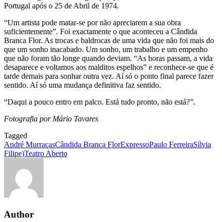
Portugal após o 25 de Abril de 1974.
“Um artista pode matar-se por não apreciarem a sua obra
suficientemente”. Foi exactamente o que aconteceu a Cândida
Branca Flor. As trocas e baldrocas de uma vida que não foi mais do
que um sonho inacabado. Um sonho, um trabalho e um empenho
que não foram tão longe quando deviam. “As horas passam, a vida
desaparece e voltamos aos malditos espelhos” e reconhece-se que é
tarde demais para sonhar outra vez. Aí só o ponto final parece fazer
sentido. Aí só uma mudança definitiva faz sentido.
“Daqui a pouco entro em palco. Está tudo pronto, não está?”.
Fotografia por Mário Tavares
Tagged
André Murraças
Cândida Branca Flor
Expresso
Paulo Ferreira
Sílvia
Filipe)
Teatro Aberto
Author