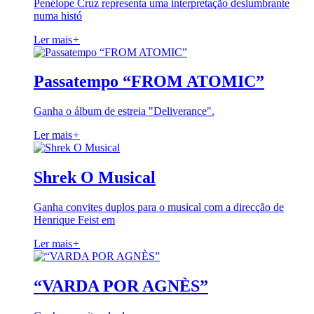
Penélope Cruz representa uma interpretação deslumbrante
numa histó
Ler mais
+
Passatempo “FROM ATOMIC”
Ganha o álbum de estreia "Deliverance".
Ler mais
+
Shrek O Musical
Ganha convites duplos para o musical com a direcção de
Henrique Feist em
Ler mais
+
“VARDA POR AGNÈS”