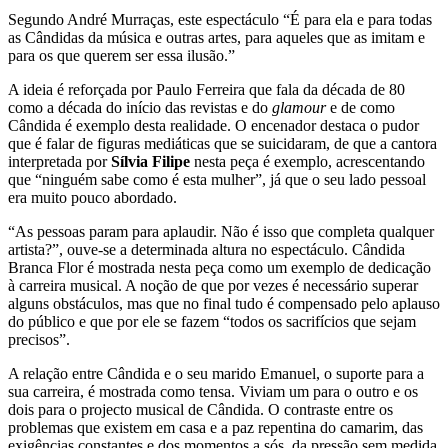
Segundo André Murraças, este espectáculo “É para ela e para todas
as Cândidas da música e outras artes, para aqueles que as imitam e
para os que querem ser essa ilusão.”
A ideia é reforçada por Paulo Ferreira que fala da década de 80
como a década do início das revistas e do
glamour
e de como
Cândida é exemplo desta realidade. O encenador destaca o pudor
que é falar de figuras mediáticas que se suicidaram, de que a cantora
interpretada por
Sílvia Filipe
nesta peça é exemplo, acrescentando
que “ninguém sabe como é esta mulher”, já que o seu lado pessoal
era muito pouco abordado.
“As pessoas param para aplaudir. Não é isso que completa qualquer
artista?”, ouve-se a determinada altura no espectáculo. Cândida
Branca Flor é mostrada nesta peça como um exemplo de dedicação
à carreira musical. A noção de que por vezes é necessário superar
alguns obstáculos, mas que no final tudo é compensado pelo aplauso
do público e que por ele se fazem “todos os sacrifícios que sejam
precisos”.
A relação entre Cândida e o seu marido Emanuel, o suporte para a
sua carreira, é mostrada como tensa. Viviam um para o outro e os
dois para o projecto musical de Cândida. O contraste entre os
problemas que existem em casa e a paz repentina do camarim, das
exigências constantes e dos momentos a sós, da pressão sem medida