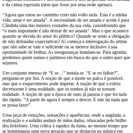
e da calma esperada (nem que fosse por uma noite apenas).
“Agora que estou no caminho certo não volto atrás. Esta é a minha
vida: amar e ser amada”. A necessidade de ser amada e aceite é para
Cândida uma das maiores vontades da sua vida, considerando que
“o mais importante é não deixar de ser amada”. Mas o que acontece
quando se duvida do amor do público? Quando se sente a obrigação
de não defraudar expectativas? Aí começa a interrogação do artista
que não sabe se vale o suficiente ou se merece inclusive a sua
oportunidade de brilhar. As inseguranças instalam-se. Para agradar,
perdemos quem somos e partimos em busca do que o outro quer que
sejamos.
Um conjunto imenso de “E se…” instala-se. “E se eu falhar?”,
pergunta-se por fim. A noção de que a morte no palco é possível,
mas que o esquecimento pode imperar. A noção de que a esfera
decrescente é uma realidade, que os sonhos já não se tornam
realidade. A noção de que a época de ouro já passou e que foi tudo
tão rápido. “A partir de agora é sempre a descer. E não há nada que
se possa fazer”.
Uma peça de emoções, sensações e aparências, onde a angústia, a
realização e a solidão andam de mãos dadas, ofuscadas pelo brilho
dos holofotes. Uma crítica à rapidez da fama, ao mesmo tempo que
se homenageia uma nova geração que se destacou na música em