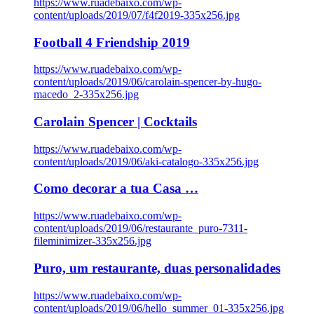
https://www.ruadebaixo.com/wp-
content/uploads/2019/07/f4f2019-335x256.jpg
Football 4 Friendship 2019
https://www.ruadebaixo.com/wp-
content/uploads/2019/06/carolain-spencer-by-hugo-
macedo_2-335x256.jpg
Carolain Spencer | Cocktails
https://www.ruadebaixo.com/wp-
content/uploads/2019/06/aki-catalogo-335x256.jpg
Como decorar a tua Casa …
https://www.ruadebaixo.com/wp-
content/uploads/2019/06/restaurante_puro-7311-
fileminimizer-335x256.jpg
Puro, um restaurante, duas personalidades
https://www.ruadebaixo.com/wp-
content/uploads/2019/06/hello_summer_01-335x256.jpg