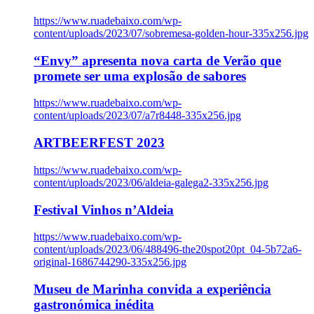
https://www.ruadebaixo.com/wp-
content/uploads/2023/07/sobremesa-golden-hour-335x256.jpg
“Envy” apresenta nova carta de Verão que
promete ser uma explosão de sabores
https://www.ruadebaixo.com/wp-
content/uploads/2023/07/a7r8448-335x256.jpg
ARTBEERFEST 2023
https://www.ruadebaixo.com/wp-
content/uploads/2023/06/aldeia-galega2-335x256.jpg
Festival Vinhos n’Aldeia
https://www.ruadebaixo.com/wp-
content/uploads/2023/06/488496-the20spot20pt_04-5b72a6-
original-1686744290-335x256.jpg
Museu de Marinha convida a experiência
gastronómica inédita