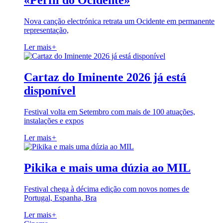
«Perfil do Ocidente»
Nova canção electrónica retrata um Ocidente em permanente
representação,
Ler mais
+
Cartaz do Iminente 2026 já está
disponível
Festival volta em Setembro com mais de 100 atuações,
instalações e expos
Ler mais
+
Pikika e mais uma dúzia ao MIL
Festival chega à décima edição com novos nomes de
Portugal, Espanha, Bra
Ler mais
+