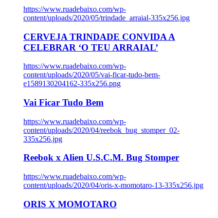
https://www.ruadebaixo.com/wp-
content/uploads/2020/05/trindade_arraial-335x256.jpg
CERVEJA TRINDADE CONVIDA A
CELEBRAR ‘O TEU ARRAIAL’
https://www.ruadebaixo.com/wp-
content/uploads/2020/05/vai-ficar-tudo-bem-
e1589130204162-335x256.png
Vai Ficar Tudo Bem
https://www.ruadebaixo.com/wp-
content/uploads/2020/04/reebok_bug_stomper_02-
335x256.jpg
Reebok x Alien U.S.C.M. Bug Stomper
https://www.ruadebaixo.com/wp-
content/uploads/2020/04/oris-x-momotaro-13-335x256.jpg
ORIS X MOMOTARO