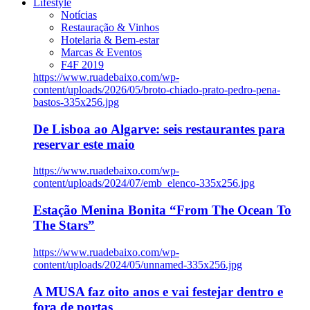
Lifestyle
Notícias
Restauração & Vinhos
Hotelaria & Bem-estar
Marcas & Eventos
F4F 2019
https://www.ruadebaixo.com/wp-
content/uploads/2026/05/broto-chiado-prato-pedro-pena-
bastos-335x256.jpg
De Lisboa ao Algarve: seis restaurantes para
reservar este maio
https://www.ruadebaixo.com/wp-
content/uploads/2024/07/emb_elenco-335x256.jpg
Estação Menina Bonita “From The Ocean To
The Stars”
https://www.ruadebaixo.com/wp-
content/uploads/2024/05/unnamed-335x256.jpg
A MUSA faz oito anos e vai festejar dentro e
fora de portas