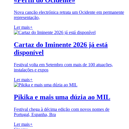
«Perfil do Ocidente»
Nova canção electrónica retrata um Ocidente em permanente
representação,
Ler mais
+
Cartaz do Iminente 2026 já está
disponível
Festival volta em Setembro com mais de 100 atuações,
instalações e expos
Ler mais
+
Pikika e mais uma dúzia ao MIL
Festival chega à décima edição com novos nomes de
Portugal, Espanha, Bra
Ler mais
+