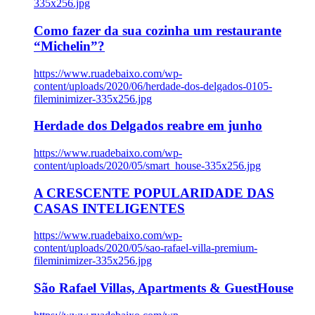
335x256.jpg
Como fazer da sua cozinha um restaurante
“Michelin”?
https://www.ruadebaixo.com/wp-
content/uploads/2020/06/herdade-dos-delgados-0105-
fileminimizer-335x256.jpg
Herdade dos Delgados reabre em junho
https://www.ruadebaixo.com/wp-
content/uploads/2020/05/smart_house-335x256.jpg
A CRESCENTE POPULARIDADE DAS
CASAS INTELIGENTES
https://www.ruadebaixo.com/wp-
content/uploads/2020/05/sao-rafael-villa-premium-
fileminimizer-335x256.jpg
São Rafael Villas, Apartments & GuestHouse