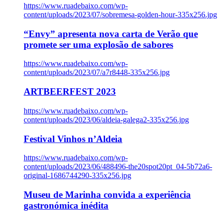
https://www.ruadebaixo.com/wp-
content/uploads/2023/07/sobremesa-golden-hour-335x256.jpg
“Envy” apresenta nova carta de Verão que
promete ser uma explosão de sabores
https://www.ruadebaixo.com/wp-
content/uploads/2023/07/a7r8448-335x256.jpg
ARTBEERFEST 2023
https://www.ruadebaixo.com/wp-
content/uploads/2023/06/aldeia-galega2-335x256.jpg
Festival Vinhos n’Aldeia
https://www.ruadebaixo.com/wp-
content/uploads/2023/06/488496-the20spot20pt_04-5b72a6-
original-1686744290-335x256.jpg
Museu de Marinha convida a experiência
gastronómica inédita