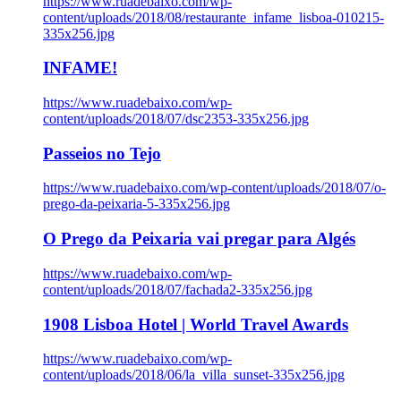
https://www.ruadebaixo.com/wp-
content/uploads/2018/08/restaurante_infame_lisboa-010215-
335x256.jpg
INFAME!
https://www.ruadebaixo.com/wp-
content/uploads/2018/07/dsc2353-335x256.jpg
Passeios no Tejo
https://www.ruadebaixo.com/wp-content/uploads/2018/07/o-
prego-da-peixaria-5-335x256.jpg
O Prego da Peixaria vai pregar para Algés
https://www.ruadebaixo.com/wp-
content/uploads/2018/07/fachada2-335x256.jpg
1908 Lisboa Hotel | World Travel Awards
https://www.ruadebaixo.com/wp-
content/uploads/2018/06/la_villa_sunset-335x256.jpg