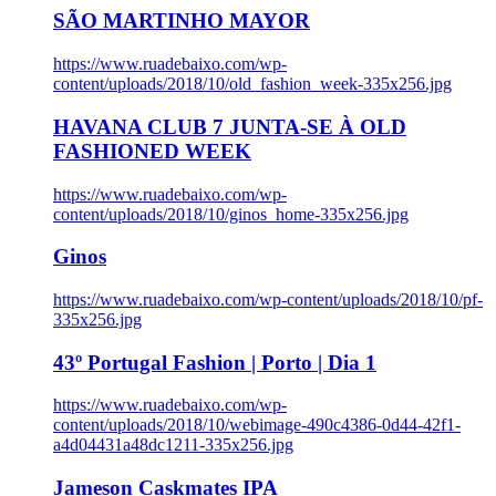
SÃO MARTINHO MAYOR
https://www.ruadebaixo.com/wp-
content/uploads/2018/10/old_fashion_week-335x256.jpg
HAVANA CLUB 7 JUNTA-SE À OLD
FASHIONED WEEK
https://www.ruadebaixo.com/wp-
content/uploads/2018/10/ginos_home-335x256.jpg
Ginos
https://www.ruadebaixo.com/wp-content/uploads/2018/10/pf-
335x256.jpg
43º Portugal Fashion | Porto | Dia 1
https://www.ruadebaixo.com/wp-
content/uploads/2018/10/webimage-490c4386-0d44-42f1-
a4d04431a48dc1211-335x256.jpg
Jameson Caskmates IPA