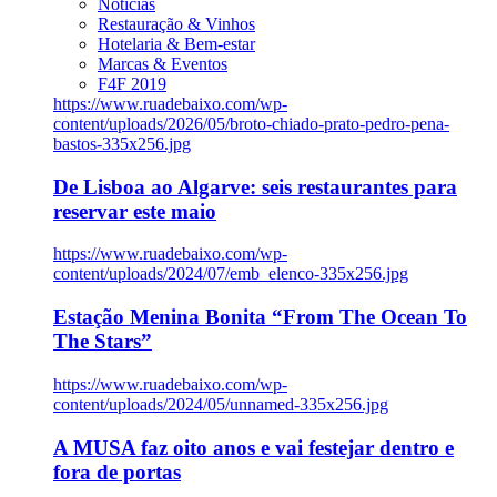
Notícias
Restauração & Vinhos
Hotelaria & Bem-estar
Marcas & Eventos
F4F 2019
https://www.ruadebaixo.com/wp-
content/uploads/2026/05/broto-chiado-prato-pedro-pena-
bastos-335x256.jpg
De Lisboa ao Algarve: seis restaurantes para
reservar este maio
https://www.ruadebaixo.com/wp-
content/uploads/2024/07/emb_elenco-335x256.jpg
Estação Menina Bonita “From The Ocean To
The Stars”
https://www.ruadebaixo.com/wp-
content/uploads/2024/05/unnamed-335x256.jpg
A MUSA faz oito anos e vai festejar dentro e
fora de portas