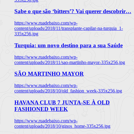
Sabe o que são ‘bitters’? Vai querer descobrir…
https://www.ruadebaixo.com/wp-
content/uploads/2018/11/transplante-capilar-na-turquia_1-
335x256.jpg
Turquia: um novo destino para a sua Saúde
https://www.ruadebaixo.com/wp-
content/uploads/2018/11/sao-martinho-mayor-335x256.jpg
SÃO MARTINHO MAYOR
https://www.ruadebaixo.com/wp-
content/uploads/2018/10/old_fashion_week-335x256.jpg
HAVANA CLUB 7 JUNTA-SE À OLD
FASHIONED WEEK
https://www.ruadebaixo.com/wp-
content/uploads/2018/10/ginos_home-335x256.jpg