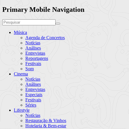
Primary Mobile Navigation
Música
Agenda de Concertos
Notícias
Análises
Entrevistas
Reportagens
Festivais
Som
Cinema
Notícias
Análises
Entrevistas
Especiais
Festivais
Séries
Lifestyle
Notícias
Restauração & Vinhos
Hotelaria & Bem-estar