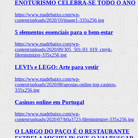
ENOTURISMO CELEBRA-SE TODO O ANO
https://www.ruadebaixo.com/wp-
content/uploads/2020/10/image1-335x256.jpg
5 elementos essenciais para o bem-estar
https://www.ruadebaixo.com/wp-
content/uploads/2020/09/305_501-93_019_cmyk-
fileminimizer-335x256.jpg
LEVI’s e LEGO: Arte para vestir
https://www.ruadebaixo.com/wp-
content/uploads/2020/08/apostas-online-top-casinos-
335x256.jpg
Casinos online em Portugal
https://www.ruadebaixo.com/wp-
content/uploads/2020/07/h0a3723-fileminimizer-335x256.jpg
O LARGO DO PAÇO É O RESTAURANTE