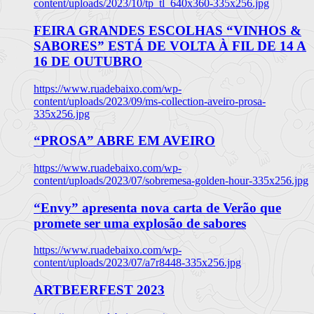
content/uploads/2023/10/tp_tl_640x360-335x256.jpg
FEIRA GRANDES ESCOLHAS “VINHOS &
SABORES” ESTÁ DE VOLTA À FIL DE 14 A
16 DE OUTUBRO
https://www.ruadebaixo.com/wp-
content/uploads/2023/09/ms-collection-aveiro-prosa-
335x256.jpg
“PROSA” ABRE EM AVEIRO
https://www.ruadebaixo.com/wp-
content/uploads/2023/07/sobremesa-golden-hour-335x256.jpg
“Envy” apresenta nova carta de Verão que
promete ser uma explosão de sabores
https://www.ruadebaixo.com/wp-
content/uploads/2023/07/a7r8448-335x256.jpg
ARTBEERFEST 2023