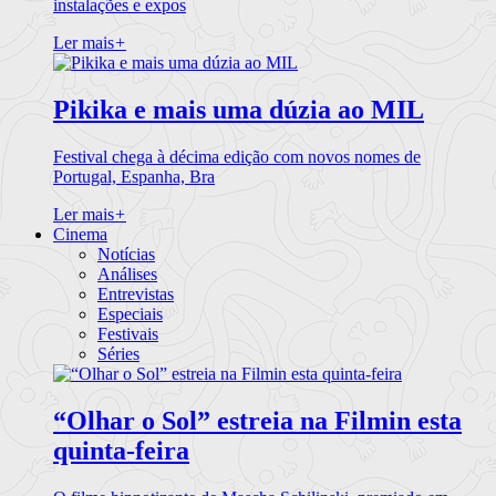
instalações e expos
Ler mais
+
Pikika e mais uma dúzia ao MIL
Festival chega à décima edição com novos nomes de
Portugal, Espanha, Bra
Ler mais
+
Cinema
Notícias
Análises
Entrevistas
Especiais
Festivais
Séries
“Olhar o Sol” estreia na Filmin esta
quinta-feira