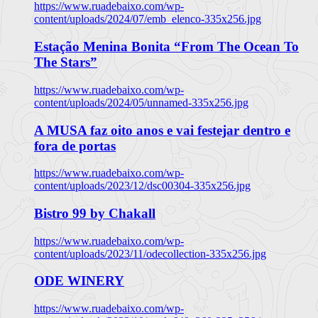
https://www.ruadebaixo.com/wp-
content/uploads/2024/07/emb_elenco-335x256.jpg
Estação Menina Bonita “From The Ocean To
The Stars”
https://www.ruadebaixo.com/wp-
content/uploads/2024/05/unnamed-335x256.jpg
A MUSA faz oito anos e vai festejar dentro e
fora de portas
https://www.ruadebaixo.com/wp-
content/uploads/2023/12/dsc00304-335x256.jpg
Bistro 99 by Chakall
https://www.ruadebaixo.com/wp-
content/uploads/2023/11/odecollection-335x256.jpg
ODE WINERY
https://www.ruadebaixo.com/wp-