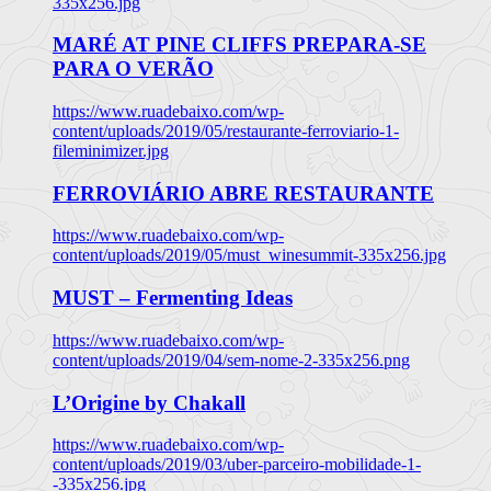
335x256.jpg
MARÉ AT PINE CLIFFS PREPARA-SE
PARA O VERÃO
https://www.ruadebaixo.com/wp-
content/uploads/2019/05/restaurante-ferroviario-1-
fileminimizer.jpg
FERROVIÁRIO ABRE RESTAURANTE
https://www.ruadebaixo.com/wp-
content/uploads/2019/05/must_winesummit-335x256.jpg
MUST – Fermenting Ideas
https://www.ruadebaixo.com/wp-
content/uploads/2019/04/sem-nome-2-335x256.png
L’Origine by Chakall
https://www.ruadebaixo.com/wp-
content/uploads/2019/03/uber-parceiro-mobilidade-1-
-335x256.jpg