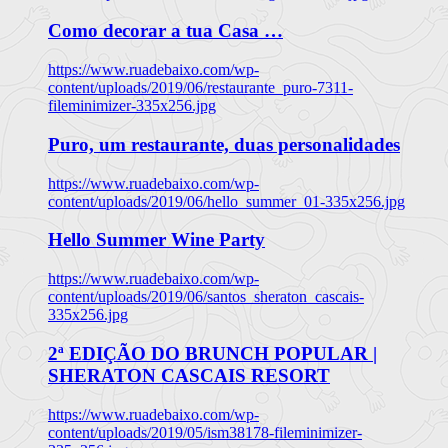
Como decorar a tua Casa …
https://www.ruadebaixo.com/wp-
content/uploads/2019/06/restaurante_puro-7311-
fileminimizer-335x256.jpg
Puro, um restaurante, duas personalidades
https://www.ruadebaixo.com/wp-
content/uploads/2019/06/hello_summer_01-335x256.jpg
Hello Summer Wine Party
https://www.ruadebaixo.com/wp-
content/uploads/2019/06/santos_sheraton_cascais-
335x256.jpg
2ª EDIÇÃO DO BRUNCH POPULAR |
SHERATON CASCAIS RESORT
https://www.ruadebaixo.com/wp-
content/uploads/2019/05/ism38178-fileminimizer-