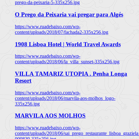
prego-da-peixaria-5-335x256.jpg
O Prego da Peixaria vai pregar para Algés
https://www.ruadebaixo.com/wp-
content/uploads/2018/07/fachada2-335x256.jpg
1908 Lisboa Hotel | World Travel Awards
https://www.ruadebaixo.com/wp-
content/uploads/2018/06/la_villa_sunset-335x256.jpg
VILLA TAMARIZ UTOPIA . Penha Longa
Resort
https://www.ruadebaixo.com/wp-
content/uploads/2018/06/marvila-aos-molhos_logo-
335x256.jpg
MARVILA AOS MOLHOS
https://www.ruadebaixo.com/wp-
content/uploads/2018/06/sai_prego_restaurante_lisboa_graziela
009839-335x256.jpg