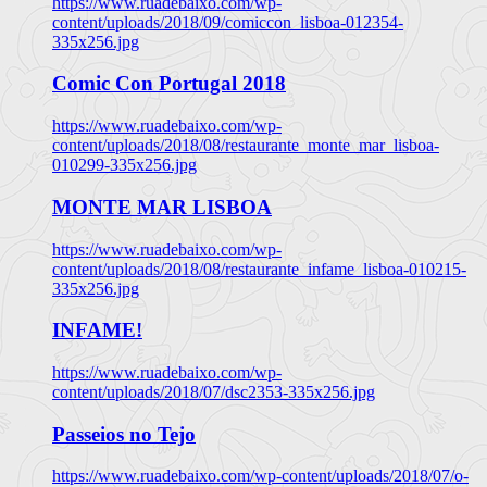
https://www.ruadebaixo.com/wp-
content/uploads/2018/09/comiccon_lisboa-012354-
335x256.jpg
Comic Con Portugal 2018
https://www.ruadebaixo.com/wp-
content/uploads/2018/08/restaurante_monte_mar_lisboa-
010299-335x256.jpg
MONTE MAR LISBOA
https://www.ruadebaixo.com/wp-
content/uploads/2018/08/restaurante_infame_lisboa-010215-
335x256.jpg
INFAME!
https://www.ruadebaixo.com/wp-
content/uploads/2018/07/dsc2353-335x256.jpg
Passeios no Tejo
https://www.ruadebaixo.com/wp-content/uploads/2018/07/o-