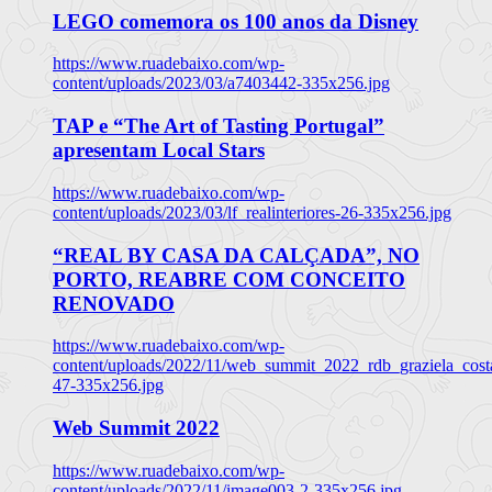
LEGO comemora os 100 anos da Disney
https://www.ruadebaixo.com/wp-
content/uploads/2023/03/a7403442-335x256.jpg
TAP e “The Art of Tasting Portugal”
apresentam Local Stars
https://www.ruadebaixo.com/wp-
content/uploads/2023/03/lf_realinteriores-26-335x256.jpg
“REAL BY CASA DA CALÇADA”, NO
PORTO, REABRE COM CONCEITO
RENOVADO
https://www.ruadebaixo.com/wp-
content/uploads/2022/11/web_summit_2022_rdb_graziela_cost
47-335x256.jpg
Web Summit 2022
https://www.ruadebaixo.com/wp-
content/uploads/2022/11/image003-2-335x256.jpg