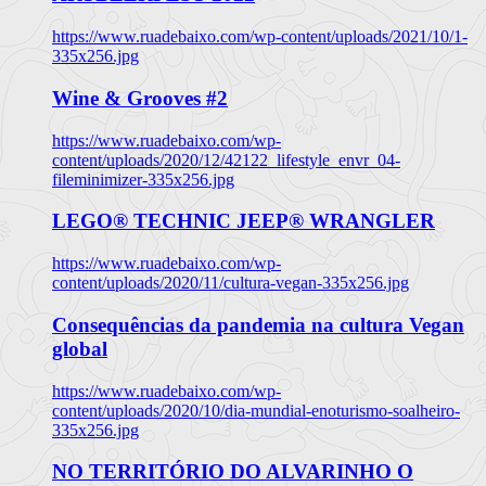
https://www.ruadebaixo.com/wp-content/uploads/2021/10/1-
335x256.jpg
Wine & Grooves #2
https://www.ruadebaixo.com/wp-
content/uploads/2020/12/42122_lifestyle_envr_04-
fileminimizer-335x256.jpg
LEGO® TECHNIC JEEP® WRANGLER
https://www.ruadebaixo.com/wp-
content/uploads/2020/11/cultura-vegan-335x256.jpg
Consequências da pandemia na cultura Vegan
global
https://www.ruadebaixo.com/wp-
content/uploads/2020/10/dia-mundial-enoturismo-soalheiro-
335x256.jpg
NO TERRITÓRIO DO ALVARINHO O