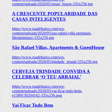
content/uploads/2020/05/smart_house-335x256.jpg
A CRESCENTE POPULARIDADE DAS
CASAS INTELIGENTES
https://www.ruadebaixo.com/wp-
content/uploads/2020/05/sao-rafael-villa-premium-
fileminimizer-335x256.jpg
São Rafael Villas, Apartments & GuestHouse
https://www.ruadebaixo.com/wp-
content/uploads/2020/05/trindade_arraial-335x256.jpg
CERVEJA TRINDADE CONVIDA A
CELEBRAR ‘O TEU ARRAIAL’
https://www.ruadebaixo.com/wp-
content/uploads/2020/05/vai-ficar-tudo-bem-
e1589130204162-335x256.png
Vai Ficar Tudo Bem