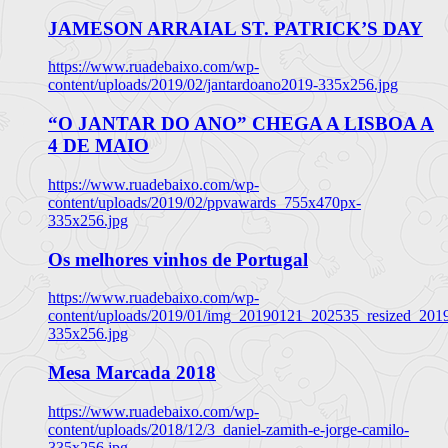
JAMESON ARRAIAL ST. PATRICK’S DAY
https://www.ruadebaixo.com/wp-
content/uploads/2019/02/jantardoano2019-335x256.jpg
“O JANTAR DO ANO” CHEGA A LISBOA A
4 DE MAIO
https://www.ruadebaixo.com/wp-
content/uploads/2019/02/ppvawards_755x470px-
335x256.jpg
Os melhores vinhos de Portugal
https://www.ruadebaixo.com/wp-
content/uploads/2019/01/img_20190121_202535_resized_20
335x256.jpg
Mesa Marcada 2018
https://www.ruadebaixo.com/wp-
content/uploads/2018/12/3_daniel-zamith-e-jorge-camilo-
335x256.jpg