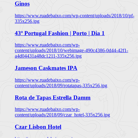
Ginos
https://www.ruadebaixo.com/wp-content/uploads/2018/10/pf-
335x256.jpg
43º Portugal Fashion | Porto | Dia 1
https://www.ruadebaixo.com/wp-
content/uploads/2018/10/webimage-490c4386-0d44-42f1-
a4d04431a48dc1211-335x256.jpg
Jameson Caskmates IPA
https://www.ruadebaixo.com/wp-
content/uploads/2018/09/rotatapas-335x256.jpg
Rota de Tapas Estrella Damm
https://www.ruadebaixo.com/wp-
content/uploads/2018/09/czar_hotel-335x256.jpg
Czar Lisbon Hotel