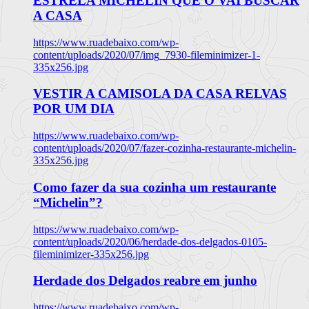
ESTRELA MICHELIN QUE O VAI BUSCAR
A CASA
https://www.ruadebaixo.com/wp-
content/uploads/2020/07/img_7930-fileminimizer-1-
335x256.jpg
VESTIR A CAMISOLA DA CASA RELVAS
POR UM DIA
https://www.ruadebaixo.com/wp-
content/uploads/2020/07/fazer-cozinha-restaurante-michelin-
335x256.jpg
Como fazer da sua cozinha um restaurante
“Michelin”?
https://www.ruadebaixo.com/wp-
content/uploads/2020/06/herdade-dos-delgados-0105-
fileminimizer-335x256.jpg
Herdade dos Delgados reabre em junho
https://www.ruadebaixo.com/wp-