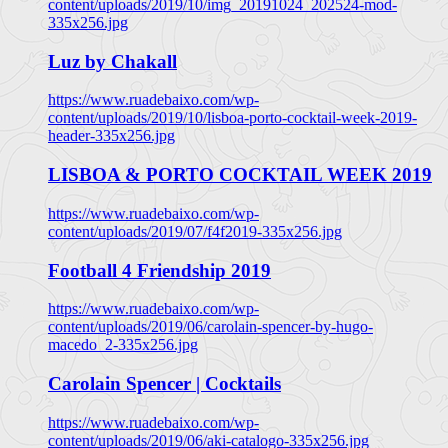
content/uploads/2019/10/img_20191024_202524-mod-
335x256.jpg
Luz by Chakall
https://www.ruadebaixo.com/wp-
content/uploads/2019/10/lisboa-porto-cocktail-week-2019-
header-335x256.jpg
LISBOA & PORTO COCKTAIL WEEK 2019
https://www.ruadebaixo.com/wp-
content/uploads/2019/07/f4f2019-335x256.jpg
Football 4 Friendship 2019
https://www.ruadebaixo.com/wp-
content/uploads/2019/06/carolain-spencer-by-hugo-
macedo_2-335x256.jpg
Carolain Spencer | Cocktails
https://www.ruadebaixo.com/wp-
content/uploads/2019/06/aki-catalogo-335x256.jpg