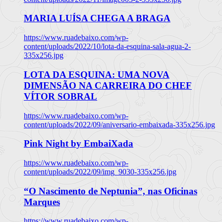
MARIA LUÍSA CHEGA A BRAGA
https://www.ruadebaixo.com/wp-
content/uploads/2022/10/lota-da-esquina-sala-agua-2-
335x256.jpg
LOTA DA ESQUINA: UMA NOVA
DIMENSÃO NA CARREIRA DO CHEF
VÍTOR SOBRAL
https://www.ruadebaixo.com/wp-
content/uploads/2022/09/aniversario-embaixada-335x256.jpg
Pink Night by EmbaiXada
https://www.ruadebaixo.com/wp-
content/uploads/2022/09/img_9030-335x256.jpg
“O Nascimento de Neptunia”, nas Oficinas
Marques
https://www.ruadebaixo.com/wp-