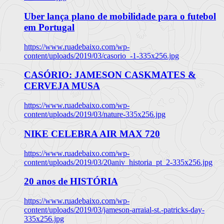
Uber lança plano de mobilidade para o futebol
em Portugal
https://www.ruadebaixo.com/wp-
content/uploads/2019/03/casorio_-1-335x256.jpg
CASÓRIO: JAMESON CASKMATES &
CERVEJA MUSA
https://www.ruadebaixo.com/wp-
content/uploads/2019/03/nature-335x256.jpg
NIKE CELEBRA AIR MAX 720
https://www.ruadebaixo.com/wp-
content/uploads/2019/03/20aniv_historia_pt_2-335x256.jpg
20 anos de HISTÓRIA
https://www.ruadebaixo.com/wp-
content/uploads/2019/03/jameson-arraial-st.-patricks-day-
335x256.jpg