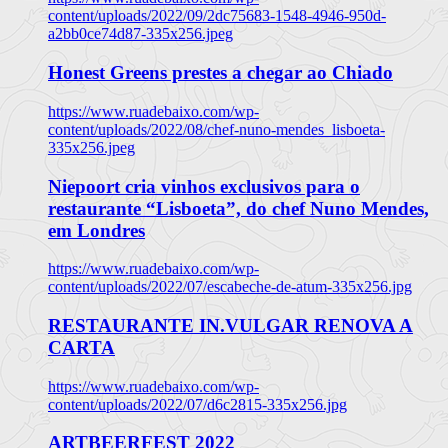
content/uploads/2022/09/2dc75683-1548-4946-950d-
a2bb0ce74d87-335x256.jpeg
Honest Greens prestes a chegar ao Chiado
https://www.ruadebaixo.com/wp-
content/uploads/2022/08/chef-nuno-mendes_lisboeta-
335x256.jpeg
Niepoort cria vinhos exclusivos para o
restaurante “Lisboeta”, do chef Nuno Mendes,
em Londres
https://www.ruadebaixo.com/wp-
content/uploads/2022/07/escabeche-de-atum-335x256.jpg
RESTAURANTE IN.VULGAR RENOVA A
CARTA
https://www.ruadebaixo.com/wp-
content/uploads/2022/07/d6c2815-335x256.jpg
ARTBEERFEST 2022