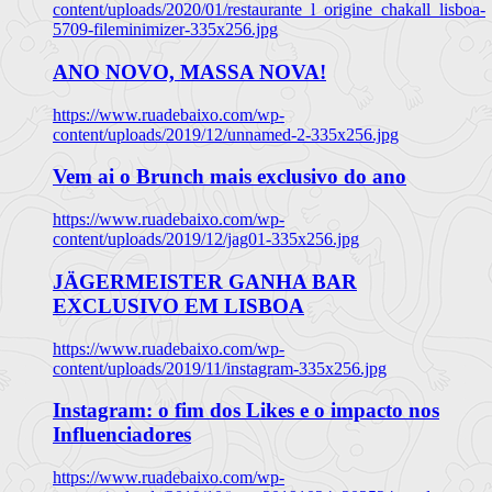
content/uploads/2020/01/restaurante_l_origine_chakall_lisboa-
5709-fileminimizer-335x256.jpg
ANO NOVO, MASSA NOVA!
https://www.ruadebaixo.com/wp-
content/uploads/2019/12/unnamed-2-335x256.jpg
Vem ai o Brunch mais exclusivo do ano
https://www.ruadebaixo.com/wp-
content/uploads/2019/12/jag01-335x256.jpg
JÄGERMEISTER GANHA BAR
EXCLUSIVO EM LISBOA
https://www.ruadebaixo.com/wp-
content/uploads/2019/11/instagram-335x256.jpg
Instagram: o fim dos Likes e o impacto nos
Influenciadores
https://www.ruadebaixo.com/wp-