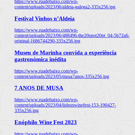
https://www.ruadebaixo.com/wp-
content/uploads/2023/06/aldeia-galega2-335x256.jpg
Festival Vinhos n’Aldeia
https://www.ruadebaixo.com/wp-
content/uploads/2023/06/488496-the20spot20pt_04-5b72a6-
original-1686744290-335x256.jpg
Museu de Marinha convida a experiência
gastronómica inédita
https://www.ruadebaixo.com/wp-
content/uploads/2023/05/musa7anos-335x256.jpg
7 ANOS DE MUSA
https://www.ruadebaixo.com/wp-
content/uploads/2023/04/lisbonwinefest-153-190427-
335x256.jpg
Enóphilo Wine Fest 2023
https://www.ruadebaixo.com/wp-