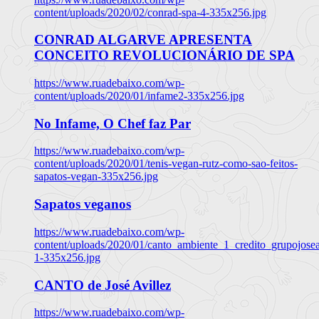
content/uploads/2020/02/conrad-spa-4-335x256.jpg
CONRAD ALGARVE APRESENTA
CONCEITO REVOLUCIONÁRIO DE SPA
https://www.ruadebaixo.com/wp-
content/uploads/2020/01/infame2-335x256.jpg
No Infame, O Chef faz Par
https://www.ruadebaixo.com/wp-
content/uploads/2020/01/tenis-vegan-rutz-como-sao-feitos-
sapatos-vegan-335x256.jpg
Sapatos veganos
https://www.ruadebaixo.com/wp-
content/uploads/2020/01/canto_ambiente_1_credito_grupojosea
1-335x256.jpg
CANTO de José Avillez
https://www.ruadebaixo.com/wp-