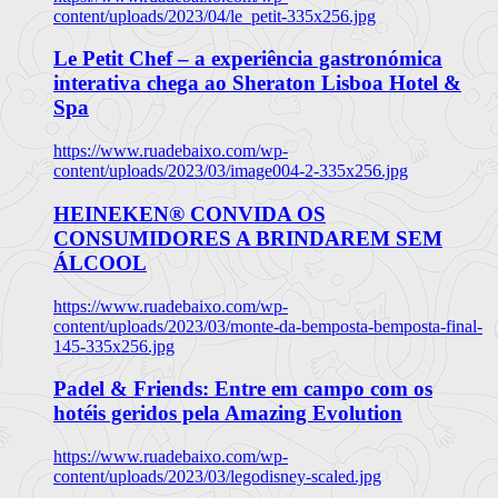
content/uploads/2023/04/le_petit-335x256.jpg
Le Petit Chef – a experiência gastronómica
interativa chega ao Sheraton Lisboa Hotel &
Spa
https://www.ruadebaixo.com/wp-
content/uploads/2023/03/image004-2-335x256.jpg
HEINEKEN® CONVIDA OS
CONSUMIDORES A BRINDAREM SEM
ÁLCOOL
https://www.ruadebaixo.com/wp-
content/uploads/2023/03/monte-da-bemposta-bemposta-final-
145-335x256.jpg
Padel & Friends: Entre em campo com os
hotéis geridos pela Amazing Evolution
https://www.ruadebaixo.com/wp-
content/uploads/2023/03/legodisney-scaled.jpg