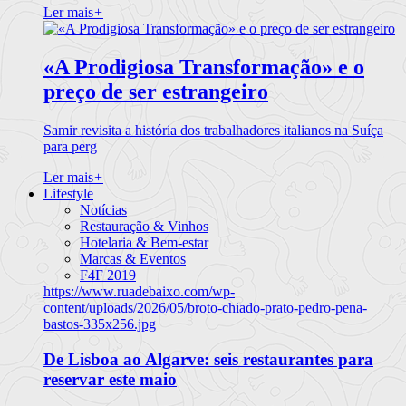
Ler mais
+
«A Prodigiosa Transformação» e o
preço de ser estrangeiro
Samir revisita a história dos trabalhadores italianos na Suíça
para perg
Ler mais
+
Lifestyle
Notícias
Restauração & Vinhos
Hotelaria & Bem-estar
Marcas & Eventos
F4F 2019
https://www.ruadebaixo.com/wp-
content/uploads/2026/05/broto-chiado-prato-pedro-pena-
bastos-335x256.jpg
De Lisboa ao Algarve: seis restaurantes para
reservar este maio