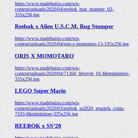
https://www.ruadebaixo.com/wp-
content/uploads/2020/04/reebok_bug_stomper_02-
335x256.jpg
Reebok x Alien U.S.C.M. Bug Stomper
https://www.ruadebaixo.com/wp-
content/uploads/2020/04/oris-x-momotaro-13-335x256.jpg
ORIS X MOMOTARO
https://www.ruadebaixo.com/wp-
content/uploads/2020/04/71360_lifestyle_01-fileminimizer-
335x256.jpg
LEGO Super Mario
https://www.ruadebaixo.com/wp-
content/uploads/2020/03/reebok_ss2020_graziela_costa-
7193-fileminimizer-335x256.jpg
REEBOK x SS’20
https://www.ruadebaixo.com/wp-