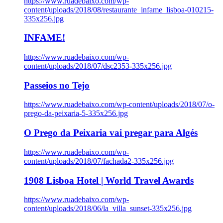
https://www.ruadebaixo.com/wp-
content/uploads/2018/08/restaurante_infame_lisboa-010215-
335x256.jpg
INFAME!
https://www.ruadebaixo.com/wp-
content/uploads/2018/07/dsc2353-335x256.jpg
Passeios no Tejo
https://www.ruadebaixo.com/wp-content/uploads/2018/07/o-
prego-da-peixaria-5-335x256.jpg
O Prego da Peixaria vai pregar para Algés
https://www.ruadebaixo.com/wp-
content/uploads/2018/07/fachada2-335x256.jpg
1908 Lisboa Hotel | World Travel Awards
https://www.ruadebaixo.com/wp-
content/uploads/2018/06/la_villa_sunset-335x256.jpg