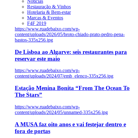
Notícias
Restauração & Vinhos
Hotelaria & Bem-estar
Marcas & Eventos
F4F 2019
https://www.ruadebaixo.com/wp-
content/uploads/2026/05/broto-chiado-prato-pedro-pena-
bastos-335x256.jpg
De Lisboa ao Algarve: seis restaurantes para
reservar este maio
https://www.ruadebaixo.com/wp-
content/uploads/2024/07/emb_elenco-335x256.jpg
Estação Menina Bonita “From The Ocean To
The Stars”
https://www.ruadebaixo.com/wp-
content/uploads/2024/05/unnamed-335x256.jpg
A MUSA faz oito anos e vai festejar dentro e
fora de portas