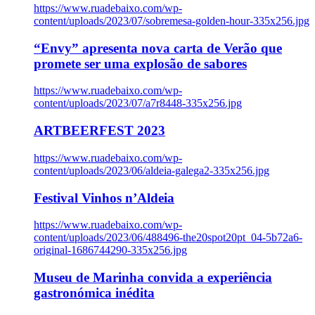
https://www.ruadebaixo.com/wp-
content/uploads/2023/07/sobremesa-golden-hour-335x256.jpg
“Envy” apresenta nova carta de Verão que
promete ser uma explosão de sabores
https://www.ruadebaixo.com/wp-
content/uploads/2023/07/a7r8448-335x256.jpg
ARTBEERFEST 2023
https://www.ruadebaixo.com/wp-
content/uploads/2023/06/aldeia-galega2-335x256.jpg
Festival Vinhos n’Aldeia
https://www.ruadebaixo.com/wp-
content/uploads/2023/06/488496-the20spot20pt_04-5b72a6-
original-1686744290-335x256.jpg
Museu de Marinha convida a experiência
gastronómica inédita