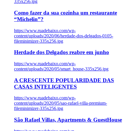
335x256.jpg
Como fazer da sua cozinha um restaurante
“Michelin”?
https://www.ruadebaixo.com/wp-
content/uploads/2020/06/herdade-dos-delgados-0105-
fileminimizer-335x256.jpg
Herdade dos Delgados reabre em junho
https://www.ruadebaixo.com/wp-
content/uploads/2020/05/smart_house-335x256.jpg
A CRESCENTE POPULARIDADE DAS
CASAS INTELIGENTES
https://www.ruadebaixo.com/wp-
content/uploads/2020/05/sao-rafael-villa-premium-
fileminimizer-335x256.jpg
São Rafael Villas, Apartments & GuestHouse