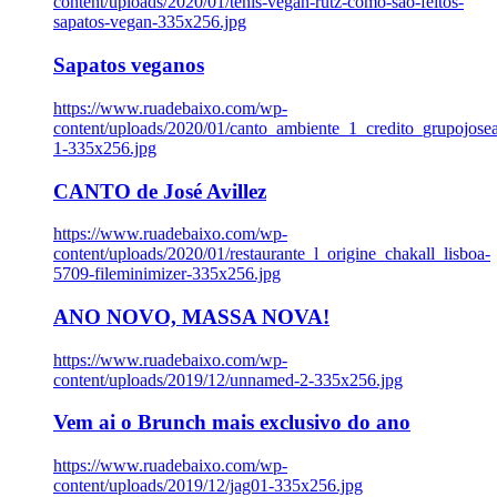
content/uploads/2020/01/tenis-vegan-rutz-como-sao-feitos-
sapatos-vegan-335x256.jpg
Sapatos veganos
https://www.ruadebaixo.com/wp-
content/uploads/2020/01/canto_ambiente_1_credito_grupojosea
1-335x256.jpg
CANTO de José Avillez
https://www.ruadebaixo.com/wp-
content/uploads/2020/01/restaurante_l_origine_chakall_lisboa-
5709-fileminimizer-335x256.jpg
ANO NOVO, MASSA NOVA!
https://www.ruadebaixo.com/wp-
content/uploads/2019/12/unnamed-2-335x256.jpg
Vem ai o Brunch mais exclusivo do ano
https://www.ruadebaixo.com/wp-
content/uploads/2019/12/jag01-335x256.jpg