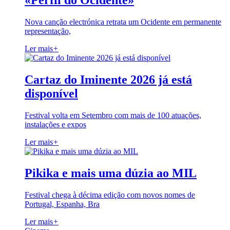
«Perfil do Ocidente»
Nova canção electrónica retrata um Ocidente em permanente
representação,
Ler mais
+
Cartaz do Iminente 2026 já está
disponível
Festival volta em Setembro com mais de 100 atuações,
instalações e expos
Ler mais
+
Pikika e mais uma dúzia ao MIL
Festival chega à décima edição com novos nomes de
Portugal, Espanha, Bra
Ler mais
+