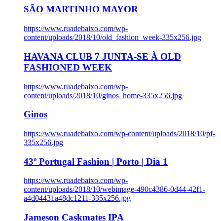
SÃO MARTINHO MAYOR
https://www.ruadebaixo.com/wp-
content/uploads/2018/10/old_fashion_week-335x256.jpg
HAVANA CLUB 7 JUNTA-SE À OLD
FASHIONED WEEK
https://www.ruadebaixo.com/wp-
content/uploads/2018/10/ginos_home-335x256.jpg
Ginos
https://www.ruadebaixo.com/wp-content/uploads/2018/10/pf-
335x256.jpg
43º Portugal Fashion | Porto | Dia 1
https://www.ruadebaixo.com/wp-
content/uploads/2018/10/webimage-490c4386-0d44-42f1-
a4d04431a48dc1211-335x256.jpg
Jameson Caskmates IPA