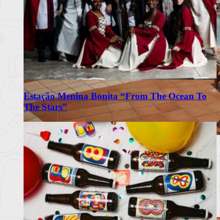
Estação Menina Bonita “From The Ocean To
The Stars”
Wine & Fado e BBQ animam agosto
no Praia D’El Rey Marriott
Resort na Costa de Prata reúne jantares vínicos, música ao
vivo e mercad
Ler mais
+