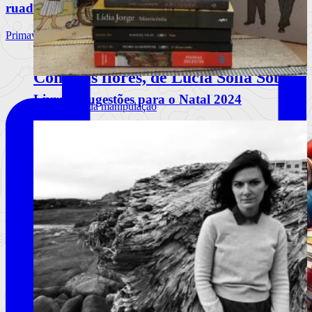
ruadebaixo
Primavera Sound Porto, dia 3. @primaverasound_port
Comerás flores, de Lucía Solla Sobral
Livros | Sugestões para o Natal 2024
A mecânica da manipulação
Ler mais
+