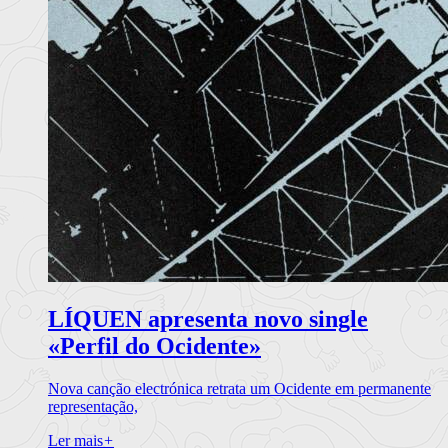
LÍQUEN apresenta novo single
«Perfil do Ocidente»
Nova canção electrónica retrata um Ocidente em permanente
representação,
Ler mais
+