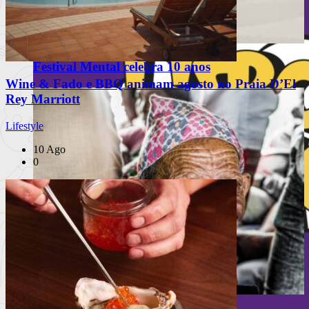
Festival Mental celebra 10 anos
Wine & Fado e BBQ animam agosto no Praia D’El
Rey Marriott
Lifestyle
10 Ago
0
PUB
À escuta na Rua