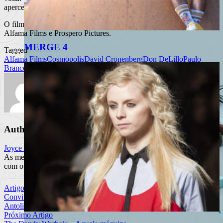
apercebemos.”.
O filme estreia dia 31 de Maio e é uma produção de Paulo Branco,
Alfama Films e Prospero Pictures.
MERGE 4
Tagged
Alfama Films
Cosmopolis
David Cronenberg
Don DeLillo
Paulo
Branco
Prospero Pictures
Robert Pattinson
Samantha Morton
Author
Joyce Mendonça
As memórias são uma coisa maravilhosa se não tiveres que lidar
com o passado....
Artigo anterior
Convites duplos para o concerto de Lydia Lunch com Beatrice
Antolini, dia 2 de Junho no Ritz Clube
Próximo Artigo