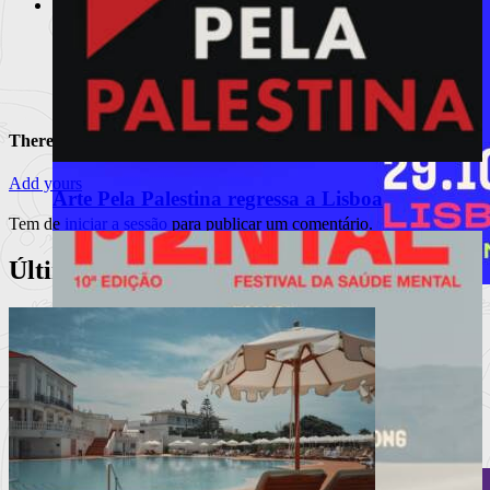
Estoril Film Festival 2010
Grandes nomes, Grandes filmes.
Ler mais
+
There are no comments
Add yours
Arte Pela Palestina regressa a Lisboa
Tem de
iniciar a sessão
para publicar um comentário.
Últimos Artigos
MEO Commedia A La Carte Fest
reforça cartaz com novos espetáculos
Porchat, Mourão, Vicente e Miranda, The Umbilical Brothers,
Matilde Brey
Ler mais
+