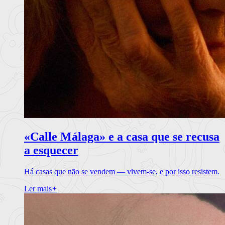
«Calle Málaga» e a casa que se recusa
a esquecer
Há casas que não se vendem — vivem-se, e por isso resistem.
Ler mais
+