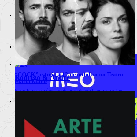
anunciou
Ler mais
+
Fantas 2004
Tudo o que há para saber sobre o maior e mais pres
Ler
mais
+
David Cronenberg
Ciclo na Cinemateca dedicado ao realizador.
Ler mais
+
“COCK” estreia a 12 de outubro no Teatro
Rodrigo & André
Maria Matos
Fazer filmes é a única motivação de um bando à par
Ler
mais
+
Cinzas e Sangue
A estreia "sombria" de Fanny Ardant na realização.
Ler
mais
+