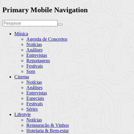
Primary Mobile Navigation
Música
Agenda de Concertos
Notícias
Análises
Entrevistas
Reportagens
Festivais
Som
Cinema
Notícias
Análises
Entrevistas
Especiais
Festivais
Séries
Lifestyle
Notícias
Restauração & Vinhos
Hotelaria & Bem-estar