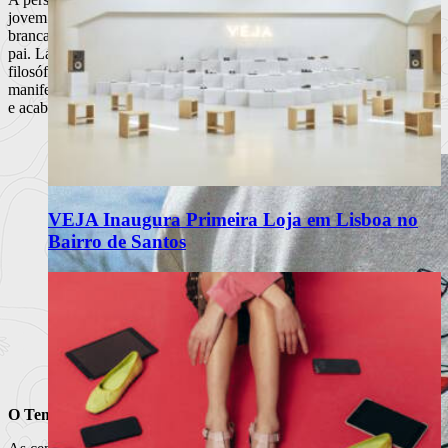
jovem milionário, atravessa a cidade de Nova Iorque na sua limusina
branca com o objectivo de cortar o cabelo na antiga barbearia do seu
pai. Lá dentro são feitos negócios, sexo, e têm lugar discussões
filosóficas. A cidade está paralisada por engarrafamentos e estranhas
manifestações. O presidente norte-americano está de visita à cidade
e acabou de morrer um famoso ídolo
pop
. A atmosfera é caótica.
VEJA Inaugura Primeira Loja em Lisboa no
Bairro de Santos
O Tempo e a simbologia