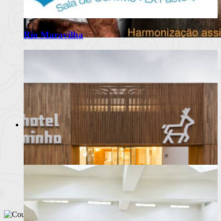
Rio Maravilha
Desarma leva o Atlântico até Braga
em jantar a quatro mãos
Octávio Freitas, chef do Desarma, é o convidado de julho do
Palatial Atí
Ler mais
+
Moda
Notícias
Eventos
Marcas
Beleza /Cosmética
Hotel Minho