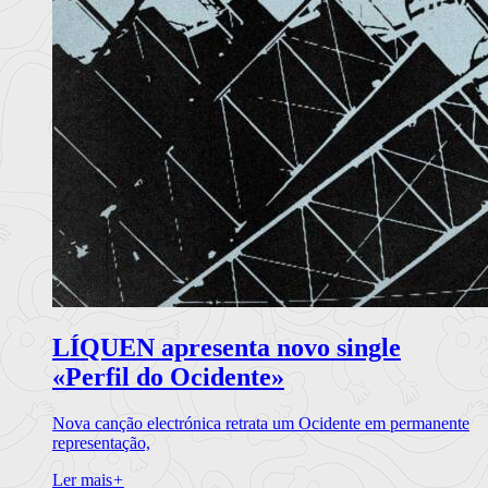
LÍQUEN apresenta novo single
«Perfil do Ocidente»
Nova canção electrónica retrata um Ocidente em permanente
representação,
Ler mais
+