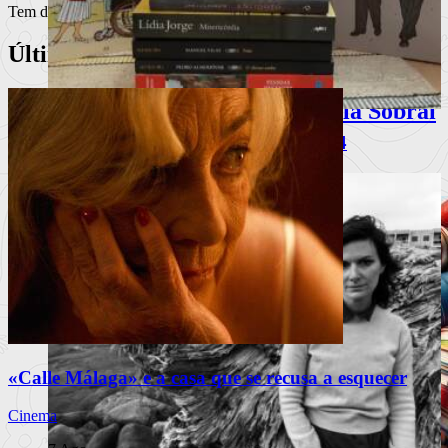
Tem de
iniciar a sessão
para publicar um comentário.
Últimos Artigos
Comerás flores, de Lucía Solla Sobral
Livros | Sugestões para o Natal 2024
A mecânica da manipulação
Ler mais
+
«Calle Málaga» e a casa que se recusa a esquecer
Cinema