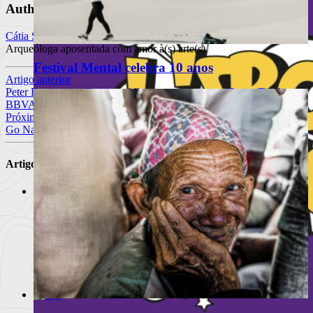
Author
Cátia Santos
Arqueóloga aposentada com amor à(s) arte(s)
Festival Mental celebra 10 anos
Artigo anterior
Peter Broderick e Federico Albanese emergem no Teatro Tivoli
BBVA
Próximo Artigo
Go Natural com supermercado biológico no Porto
Artigos Relacionados
NOS Primavera Sound 2014 | 6 de
Junho
A actuação dos Pixies raramente conseguiu passar d
Ler
mais
+