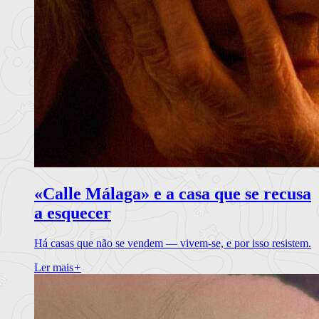
«Calle Málaga» e a casa que se recusa
a esquecer
Há casas que não se vendem — vivem-se, e por isso resistem.
Ler mais
+