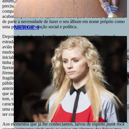
álbum tão sincero e despreocupado quanto os seus intérpretes. Foi
precisamente esse trabalho, bem como a colaboração com a
companheira e também cantora Jen Cloher no seu álbum, que
acabaram por tornar as águas mais claras para Courtney que deixou
de parte a necessidade de fazer o seu álbum em nome próprio como
MERGE 4
uma peça de intervenção social e política.
Depois de sair da sua Austrália natal para tantos quilómetros de
estrada, Courtney era outra, as horas de silêncio no carro ou no
avião tinham-na colocado frente a frente consigo mesma e o jogo
mudou. Contudo, se “Tell Me How you Really Feel” parece
inicialmente ter baixado o tom ou o entusiasmo com que Barnett nos
tinha presenteado no passado, é certo que as fórmulas que nos
fizeram apaixonar pela cantora continuam lá. Aquilo que atrai nessas
fórmulas é não serem fórmulas e a sinceridade de admitir
fragilidades e fraquezas que parecem autobiográficas puxam o
público para este trabalho com uma admiração ainda maior que
anteriormente. Dona de uma brilhante capacidade de escrever letras
que nos desarmam, juntam-se-lhe as guitarras que parecem fora de
tom, como antes, um pouco Sonic
Youthnescas
, o
spoken word
tão
característico da cantora continua presente mas às vezes resvala para
uma raiva que não lhe conhecíamos – e sabe tão bem que até pode
ser considerado uma pena não irromper mais vezes.
Aos elementos que já lhe conhecíamos, laivos de espírito
punk
rock