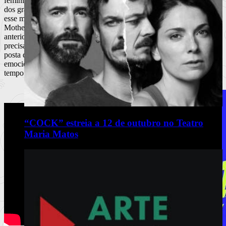
feminista mas que faz sentido na mensagem geral do álbum – é um
dos grandes temas de “Tell Me How You Really Feel”. Juntar-se-á a
esse manifesto, já não tanto de inspiração feminista, «I’m not Your
Mother» o tema em que Barnett perde a paciência de vez, apesar de
anteriormente ter pedido desculpa pela falta de paciência e de
precisar de um tempo para si. É uma enorme e poderosa canção
posta dentro de uma faixa curta e explosiva como uma real explosão
emocional, é de facto o tema mais curto do álbum mas ao mesmo
tempo um dos que mais o sustentam.
“COCK” estreia a 12 de outubro no Teatro
Maria Matos