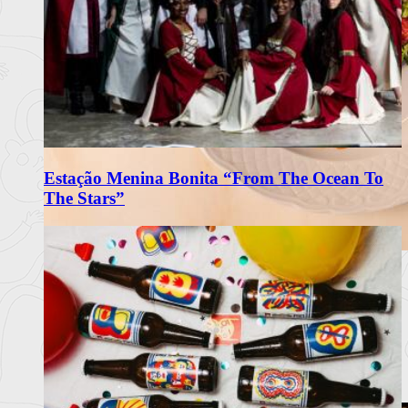
Estação Menina Bonita “From The Ocean To
The Stars”
Matriarca Renova Carta de Verão
com Frescura e Sabores Portugueses
O restaurante Matriarca, no Porto, apresenta a sua nova carta
de verão 2
Ler mais
+