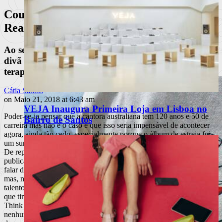
Courtney Barnett | “Tell Me How You
Really Feel”
Ao segundo álbum, Courtney Barnett sentou-se no
divã e com ela sentou-nos a todos para fazermos
terapia.
Cátia Santos
on Maio 21, 2018 at 6:43 am
VEJA Inaugura Primeira Loja em Lisboa no
Poder-se-ia pensar que a cantora australiana tem 120 anos e 50 de
Bairro de Santos
carreira mas não é o caso e que isso seria impensável de acontecer
agora, ainda tão cedo, especialmente porque o álbum de estreia foi
um surpreendente sucesso comercial mas também junto da crítica.
De repente, a tímida Courtney era anunciada em todas as
publicações que interessam como a próxima Bob Dylan, já para não
falar de outras infindáveis comparações que fazem algum sentido
mas, na prática, retiram um pouco do mérito e caminho próprio desta
talentosa cantora e compositora. O que é certo é que muita da magia
que tinha feito parte do processo criativo de “Sometimes I Sit and
Think and Sometimes I just Sit”, nomeadamente por não haver
nenhum tipo de pressão, acabou por se diluir no rescaldo ou ressaca