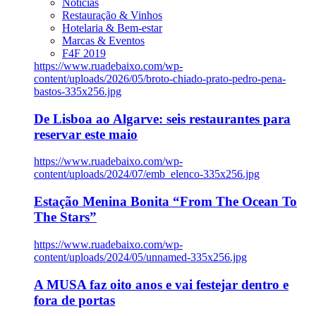
Notícias
Restauração & Vinhos
Hotelaria & Bem-estar
Marcas & Eventos
F4F 2019
https://www.ruadebaixo.com/wp-
content/uploads/2026/05/broto-chiado-prato-pedro-pena-
bastos-335x256.jpg
De Lisboa ao Algarve: seis restaurantes para
reservar este maio
https://www.ruadebaixo.com/wp-
content/uploads/2024/07/emb_elenco-335x256.jpg
Estação Menina Bonita “From The Ocean To
The Stars”
https://www.ruadebaixo.com/wp-
content/uploads/2024/05/unnamed-335x256.jpg
A MUSA faz oito anos e vai festejar dentro e
fora de portas