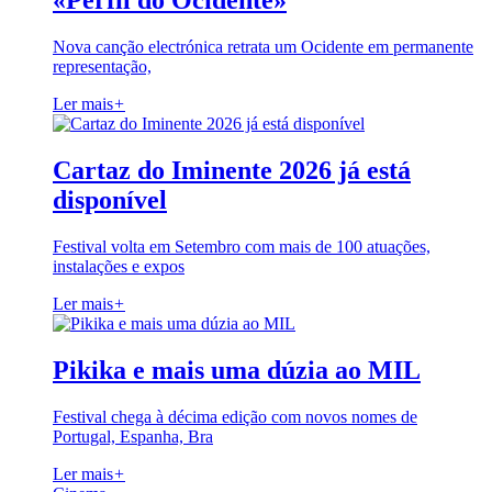
«Perfil do Ocidente»
Nova canção electrónica retrata um Ocidente em permanente
representação,
Ler mais
+
Cartaz do Iminente 2026 já está
disponível
Festival volta em Setembro com mais de 100 atuações,
instalações e expos
Ler mais
+
Pikika e mais uma dúzia ao MIL
Festival chega à décima edição com novos nomes de
Portugal, Espanha, Bra
Ler mais
+