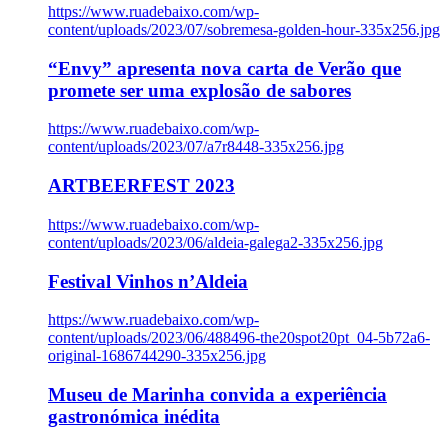
https://www.ruadebaixo.com/wp-
content/uploads/2023/07/sobremesa-golden-hour-335x256.jpg
“Envy” apresenta nova carta de Verão que
promete ser uma explosão de sabores
https://www.ruadebaixo.com/wp-
content/uploads/2023/07/a7r8448-335x256.jpg
ARTBEERFEST 2023
https://www.ruadebaixo.com/wp-
content/uploads/2023/06/aldeia-galega2-335x256.jpg
Festival Vinhos n’Aldeia
https://www.ruadebaixo.com/wp-
content/uploads/2023/06/488496-the20spot20pt_04-5b72a6-
original-1686744290-335x256.jpg
Museu de Marinha convida a experiência
gastronómica inédita