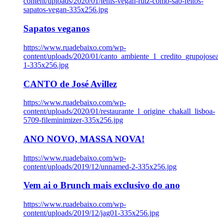
content/uploads/2020/01/tenis-vegan-rutz-como-sao-feitos-
sapatos-vegan-335x256.jpg
Sapatos veganos
https://www.ruadebaixo.com/wp-
content/uploads/2020/01/canto_ambiente_1_credito_grupojosea
1-335x256.jpg
CANTO de José Avillez
https://www.ruadebaixo.com/wp-
content/uploads/2020/01/restaurante_l_origine_chakall_lisboa-
5709-fileminimizer-335x256.jpg
ANO NOVO, MASSA NOVA!
https://www.ruadebaixo.com/wp-
content/uploads/2019/12/unnamed-2-335x256.jpg
Vem ai o Brunch mais exclusivo do ano
https://www.ruadebaixo.com/wp-
content/uploads/2019/12/jag01-335x256.jpg