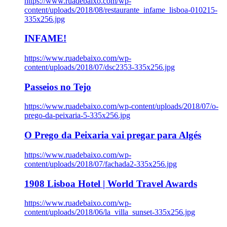
https://www.ruadebaixo.com/wp-
content/uploads/2018/08/restaurante_infame_lisboa-010215-
335x256.jpg
INFAME!
https://www.ruadebaixo.com/wp-
content/uploads/2018/07/dsc2353-335x256.jpg
Passeios no Tejo
https://www.ruadebaixo.com/wp-content/uploads/2018/07/o-
prego-da-peixaria-5-335x256.jpg
O Prego da Peixaria vai pregar para Algés
https://www.ruadebaixo.com/wp-
content/uploads/2018/07/fachada2-335x256.jpg
1908 Lisboa Hotel | World Travel Awards
https://www.ruadebaixo.com/wp-
content/uploads/2018/06/la_villa_sunset-335x256.jpg