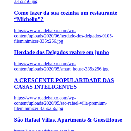
335x256.jpg
Como fazer da sua cozinha um restaurante
“Michelin”?
https://www.ruadebaixo.com/wp-
content/uploads/2020/06/herdade-dos-delgados-0105-
fileminimizer-335x256.jpg
Herdade dos Delgados reabre em junho
https://www.ruadebaixo.com/wp-
content/uploads/2020/05/smart_house-335x256.jpg
A CRESCENTE POPULARIDADE DAS
CASAS INTELIGENTES
https://www.ruadebaixo.com/wp-
content/uploads/2020/05/sao-rafael-villa-premium-
fileminimizer-335x256.jpg
São Rafael Villas, Apartments & GuestHouse