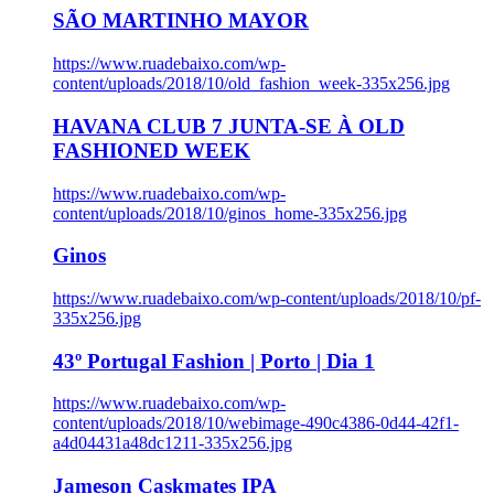
SÃO MARTINHO MAYOR
https://www.ruadebaixo.com/wp-
content/uploads/2018/10/old_fashion_week-335x256.jpg
HAVANA CLUB 7 JUNTA-SE À OLD
FASHIONED WEEK
https://www.ruadebaixo.com/wp-
content/uploads/2018/10/ginos_home-335x256.jpg
Ginos
https://www.ruadebaixo.com/wp-content/uploads/2018/10/pf-
335x256.jpg
43º Portugal Fashion | Porto | Dia 1
https://www.ruadebaixo.com/wp-
content/uploads/2018/10/webimage-490c4386-0d44-42f1-
a4d04431a48dc1211-335x256.jpg
Jameson Caskmates IPA