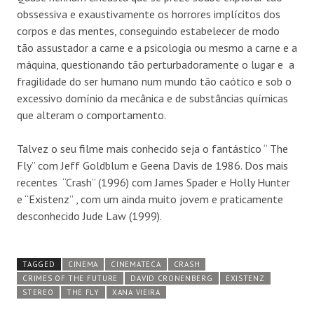
obssessiva e exaustivamente os horrores implícitos dos
corpos e das mentes, conseguindo estabelecer de modo
tão assustador a carne e a psicologia ou mesmo a carne e a
máquina, questionando tão perturbadoramente o lugar e a
fragilidade do ser humano num mundo tão caótico e sob o
excessivo domínio da mecânica e de substâncias químicas
que alteram o comportamento.
Talvez o seu filme mais conhecido seja o fantástico “ The
Fly” com Jeff Goldblum e Geena Davis de 1986. Dos mais
recentes “Crash” (1996) com James Spader e Holly Hunter
e “Existenz” , com um ainda muito jovem e praticamente
desconhecido Jude Law (1999).
TAGGED
CINEMA
CINEMATECA
CRASH
CRIMES OF THE FUTURE
DAVID CRONENBERG
EXISTENZ
STEREO
THE FLY
XANA VIEIRA