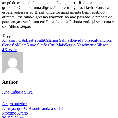
ao pé de mim e da banda e que não haja uma distância muito
grande”. Quanto a uma digressão no estrangeiro, David Fonseca
espera regressar ao Brasil, onde foi amplamente bem recebido
durante uma mini-digressão realizada no ano passado, e prepara-se
para lançar este álbum em Espanha e na Polónia onde já se escuta o
seu último
single
.
Tagged
Amazing Cats
Best Youth
Catarina Salinas
David Fonseca
Francisca
Cortesão
Minta
Nuno Simões
Rui Maia
Sérgio Nascimento
Silence
4
X-Wife
Author
Ana Cláudia Silva
Artigo anterior
Atenção que O Bisonte anda à solta!
Próximo Artigo
20 XX Vinte