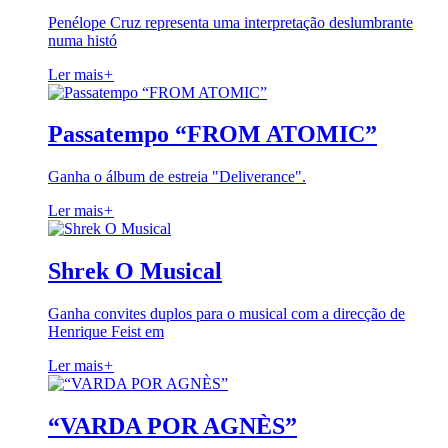
Penélope Cruz representa uma interpretação deslumbrante
numa histó
Ler mais
+
Passatempo “FROM ATOMIC”
Ganha o álbum de estreia "Deliverance".
Ler mais
+
Shrek O Musical
Ganha convites duplos para o musical com a direcção de
Henrique Feist em
Ler mais
+
“VARDA POR AGNÈS”