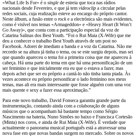
«What Life Is For» é o
single
de estreia que toca nas rádios
nacionais desde Fevereiro, e que já tem
videoclip
a circular pelas
redes sociais, cuja realização esteve ao encargo do próprio cantor.
Neste álbum, a fusão entre o
rock
e a electrónica são mais evidentes,
como é visível nos temas «Armageddon» e «Heavy Heart (It Won’t
Go Away)», que conta com a participação especial da voz de
Catarina Salinas dos Best Youth. “Foi o Rui Maia (X-Wife) que me
deu a conhecer o trabalho Best Youth através de um post no
Facebook. Adorei de imediato a banda e a voz da Catarina. Não me
recordo se na altura já tinha o tema, ou se este surgiu depois, mas sei
que quando apareceu o tema foi a primeira coisa que me apareceu à
cabeça. Há uma parte do tema em que há uma personificação de um
ser feminino e que inicialmente era eu que o estava a fazer, mas
depois achei que ser eu próprio a cantá-lo não tinha tanta piada. Às
vezes acontece eu próprio personificar o lado feminino nos meus
temas, mas ali era mais interessante que fosse alguém com uma voz
mais quente e sexy a fazer essa aproximação.”
Para este novo trabalho, David Fonseca garantiu grande parte da
instrumentação, contando ainda com a colaboração de alguns
músicos que o acompanham há bastante tempo como Sérgio
Nascimento na bateria, Nuno Simões no baixo e Francisca Cortesão
(Minta) nos coros, e ainda de Rui Maia (X-Wife). É verdade que
actualmente o panorama musical português está a atravessar uma
nova fase em que novas bandas surgem no mercado. Sobre os novos