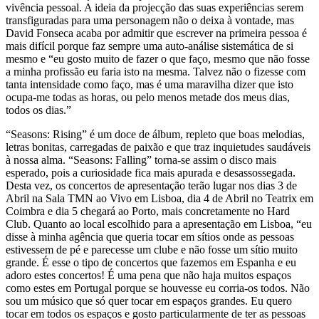
vivência pessoal. A ideia da projecção das suas experiências serem
transfiguradas para uma personagem não o deixa à vontade, mas
David Fonseca acaba por admitir que escrever na primeira pessoa é
mais difícil porque faz sempre uma auto-análise sistemática de si
mesmo e “eu gosto muito de fazer o que faço, mesmo que não fosse
a minha profissão eu faria isto na mesma. Talvez não o fizesse com
tanta intensidade como faço, mas é uma maravilha dizer que isto
ocupa-me todas as horas, ou pelo menos metade dos meus dias,
todos os dias.”
“Seasons: Rising” é um doce de álbum, repleto que boas melodias,
letras bonitas, carregadas de paixão e que traz inquietudes saudáveis
à nossa alma. “Seasons: Falling” torna-se assim o disco mais
esperado, pois a curiosidade fica mais apurada e desassossegada.
Desta vez, os concertos de apresentação terão lugar nos dias 3 de
Abril na Sala TMN ao Vivo em Lisboa, dia 4 de Abril no Teatrix em
Coimbra e dia 5 chegará ao Porto, mais concretamente no Hard
Club. Quanto ao local escolhido para a apresentação em Lisboa, “eu
disse à minha agência que queria tocar em sítios onde as pessoas
estivessem de pé e parecesse um clube e não fosse um sítio muito
grande. É esse o tipo de concertos que fazemos em Espanha e eu
adoro estes concertos! É uma pena que não haja muitos espaços
como estes em Portugal porque se houvesse eu corria-os todos. Não
sou um músico que só quer tocar em espaços grandes. Eu quero
tocar em todos os espaços e gosto particularmente de ter as pessoas