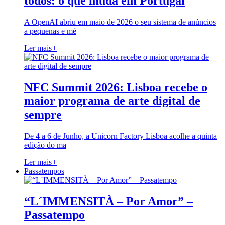
todos: o que muda em Portugal
A OpenAI abriu em maio de 2026 o seu sistema de anúncios
a pequenas e mé
Ler mais
+
NFC Summit 2026: Lisboa recebe o
maior programa de arte digital de
sempre
De 4 a 6 de Junho, a Unicorn Factory Lisboa acolhe a quinta
edição do ma
Ler mais
+
Passatempos
“L´IMMENSITÀ – Por Amor” –
Passatempo