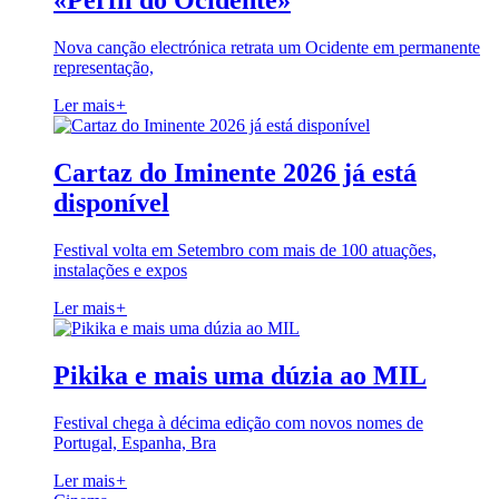
«Perfil do Ocidente»
Nova canção electrónica retrata um Ocidente em permanente
representação,
Ler mais
+
Cartaz do Iminente 2026 já está
disponível
Festival volta em Setembro com mais de 100 atuações,
instalações e expos
Ler mais
+
Pikika e mais uma dúzia ao MIL
Festival chega à décima edição com novos nomes de
Portugal, Espanha, Bra
Ler mais
+