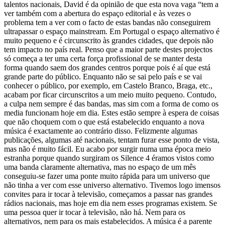
talentos nacionais, David é da opinião de que esta nova vaga “tem a
ver também com a abertura do espaço editorial e às vezes o
problema tem a ver com o facto de estas bandas não conseguirem
ultrapassar o espaço mainstream. Em Portugal o espaço alternativo é
muito pequeno e é circunscrito às grandes cidades, que depois não
tem impacto no país real. Penso que a maior parte destes projectos
só começa a ter uma certa força profissional de se manter desta
forma quando saem dos grandes centros porque pois é aí que está
grande parte do público. Enquanto não se sai pelo país e se vai
conhecer o público, por exemplo, em Castelo Branco, Braga, etc.,
acabam por ficar circunscritos a um meio muito pequeno. Contudo,
a culpa nem sempre é das bandas, mas sim com a forma de como os
media funcionam hoje em dia. Estes estão sempre à espera de coisas
que não choquem com o que está estabelecido enquanto a nova
música é exactamente ao contrário disso. Felizmente algumas
publicações, algumas até nacionais, tentam furar esse ponto de vista,
mas não é muito fácil. Eu acabo por surgir numa uma época meio
estranha porque quando surgiram os Silence 4 éramos vistos como
uma banda claramente alternativa, mas no espaço de um mês
conseguiu-se fazer uma ponte muito rápida para um universo que
não tinha a ver com esse universo alternativo. Tivemos logo imensos
convites para ir tocar à televisão, começamos a passar nas grandes
rádios nacionais, mas hoje em dia nem esses programas existem. Se
uma pessoa quer ir tocar à televisão, não há. Nem para os
alternativos, nem para os mais estabelecidos. A música é a parente