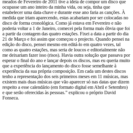
meados de Fevereiro de 2011 tive a ideia de compor um disco que
ocupasse um ano inteiro da minha vida, ou seja, tinha que
estabelecer uma data-chave e durante esse ano faria as canções. À
medida que iriam aparecendo, estas acabariam por ser colocadas no
disco de forma cronológica. Como já estava em Fevereiro e não
poderia voltar a 1 de Janeiro, comecei pela forma mais óbvia que foi
a partir da contagem das quatro estações. Fixei a data a partir do dia
21 de Março e foi assim que começou o projecto. Quando pensei na
edição do disco, pensei mesmo em editá-lo em quatro vezes, tal
como as quatro estações, mas seria de loucos e editorialmente não
me deixariam fazer isso (risos). Havia outra solução que passava por
esperar o final do ano e lançar depois os discos, mas eu queria muito
que a experiência do lançamento do disco fosse semelhante à
experiência da sua própria composição. Em cada um destes discos
tenho a representação dos seis primeiros meses em 11 músicas, mas
existem mais duas músicas que vão aparecer só nas datas que dizem
respeito a esse calendário (em formato digital em Abril e Setembro)
e que serão oferecidas às pessoas.” explicou o próprio David
Fonseca.