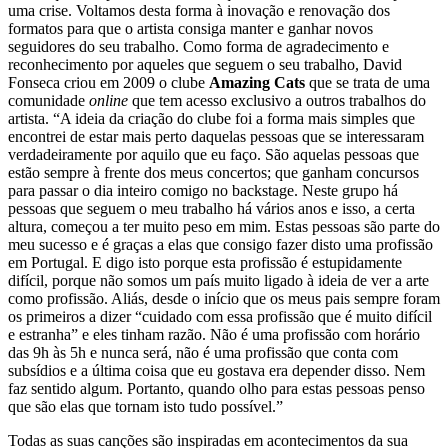
uma crise. Voltamos desta forma à inovação e renovação dos
formatos para que o artista consiga manter e ganhar novos
seguidores do seu trabalho. Como forma de agradecimento e
reconhecimento por aqueles que seguem o seu trabalho, David
Fonseca criou em 2009 o clube
Amazing Cats
que se trata de uma
comunidade
online
que tem acesso exclusivo a outros trabalhos do
artista. “A ideia da criação do clube foi a forma mais simples que
encontrei de estar mais perto daquelas pessoas que se interessaram
verdadeiramente por aquilo que eu faço. São aquelas pessoas que
estão sempre à frente dos meus concertos; que ganham concursos
para passar o dia inteiro comigo no backstage. Neste grupo há
pessoas que seguem o meu trabalho há vários anos e isso, a certa
altura, começou a ter muito peso em mim. Estas pessoas são parte do
meu sucesso e é graças a elas que consigo fazer disto uma profissão
em Portugal. E digo isto porque esta profissão é estupidamente
difícil, porque não somos um país muito ligado à ideia de ver a arte
como profissão. Aliás, desde o início que os meus pais sempre foram
os primeiros a dizer “cuidado com essa profissão que é muito difícil
e estranha” e eles tinham razão. Não é uma profissão com horário
das 9h às 5h e nunca será, não é uma profissão que conta com
subsídios e a última coisa que eu gostava era depender disso. Nem
faz sentido algum. Portanto, quando olho para estas pessoas penso
que são elas que tornam isto tudo possível.”
Todas as suas canções são inspiradas em acontecimentos da sua