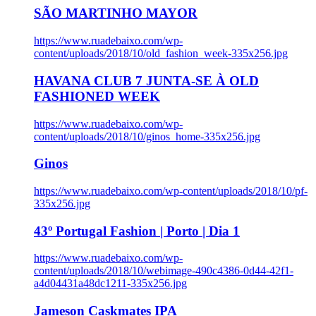
SÃO MARTINHO MAYOR
https://www.ruadebaixo.com/wp-
content/uploads/2018/10/old_fashion_week-335x256.jpg
HAVANA CLUB 7 JUNTA-SE À OLD
FASHIONED WEEK
https://www.ruadebaixo.com/wp-
content/uploads/2018/10/ginos_home-335x256.jpg
Ginos
https://www.ruadebaixo.com/wp-content/uploads/2018/10/pf-
335x256.jpg
43º Portugal Fashion | Porto | Dia 1
https://www.ruadebaixo.com/wp-
content/uploads/2018/10/webimage-490c4386-0d44-42f1-
a4d04431a48dc1211-335x256.jpg
Jameson Caskmates IPA