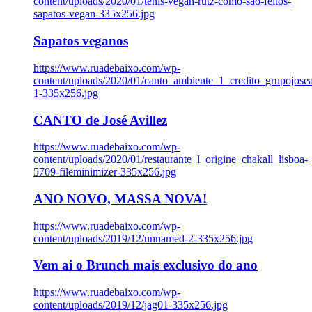
content/uploads/2020/01/tenis-vegan-rutz-como-sao-feitos-
sapatos-vegan-335x256.jpg
Sapatos veganos
https://www.ruadebaixo.com/wp-
content/uploads/2020/01/canto_ambiente_1_credito_grupojosea
1-335x256.jpg
CANTO de José Avillez
https://www.ruadebaixo.com/wp-
content/uploads/2020/01/restaurante_l_origine_chakall_lisboa-
5709-fileminimizer-335x256.jpg
ANO NOVO, MASSA NOVA!
https://www.ruadebaixo.com/wp-
content/uploads/2019/12/unnamed-2-335x256.jpg
Vem ai o Brunch mais exclusivo do ano
https://www.ruadebaixo.com/wp-
content/uploads/2019/12/jag01-335x256.jpg