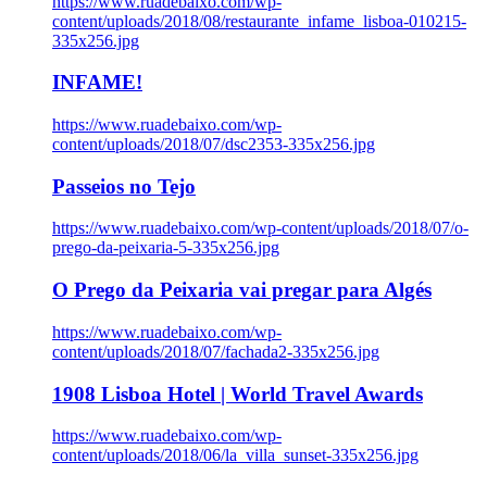
https://www.ruadebaixo.com/wp-
content/uploads/2018/08/restaurante_infame_lisboa-010215-
335x256.jpg
INFAME!
https://www.ruadebaixo.com/wp-
content/uploads/2018/07/dsc2353-335x256.jpg
Passeios no Tejo
https://www.ruadebaixo.com/wp-content/uploads/2018/07/o-
prego-da-peixaria-5-335x256.jpg
O Prego da Peixaria vai pregar para Algés
https://www.ruadebaixo.com/wp-
content/uploads/2018/07/fachada2-335x256.jpg
1908 Lisboa Hotel | World Travel Awards
https://www.ruadebaixo.com/wp-
content/uploads/2018/06/la_villa_sunset-335x256.jpg