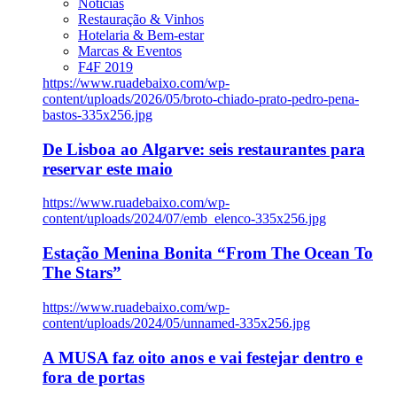
Notícias
Restauração & Vinhos
Hotelaria & Bem-estar
Marcas & Eventos
F4F 2019
https://www.ruadebaixo.com/wp-
content/uploads/2026/05/broto-chiado-prato-pedro-pena-
bastos-335x256.jpg
De Lisboa ao Algarve: seis restaurantes para
reservar este maio
https://www.ruadebaixo.com/wp-
content/uploads/2024/07/emb_elenco-335x256.jpg
Estação Menina Bonita “From The Ocean To
The Stars”
https://www.ruadebaixo.com/wp-
content/uploads/2024/05/unnamed-335x256.jpg
A MUSA faz oito anos e vai festejar dentro e
fora de portas