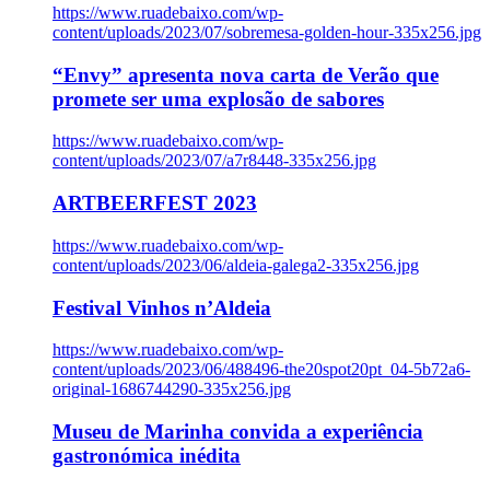
https://www.ruadebaixo.com/wp-
content/uploads/2023/07/sobremesa-golden-hour-335x256.jpg
“Envy” apresenta nova carta de Verão que
promete ser uma explosão de sabores
https://www.ruadebaixo.com/wp-
content/uploads/2023/07/a7r8448-335x256.jpg
ARTBEERFEST 2023
https://www.ruadebaixo.com/wp-
content/uploads/2023/06/aldeia-galega2-335x256.jpg
Festival Vinhos n’Aldeia
https://www.ruadebaixo.com/wp-
content/uploads/2023/06/488496-the20spot20pt_04-5b72a6-
original-1686744290-335x256.jpg
Museu de Marinha convida a experiência
gastronómica inédita