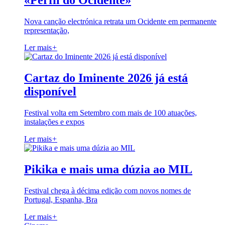
«Perfil do Ocidente»
Nova canção electrónica retrata um Ocidente em permanente
representação,
Ler mais
+
Cartaz do Iminente 2026 já está
disponível
Festival volta em Setembro com mais de 100 atuações,
instalações e expos
Ler mais
+
Pikika e mais uma dúzia ao MIL
Festival chega à décima edição com novos nomes de
Portugal, Espanha, Bra
Ler mais
+