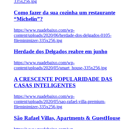
335x256.jpg
Como fazer da sua cozinha um restaurante
“Michelin”?
https://www.ruadebaixo.com/wp-
content/uploads/2020/06/herdade-dos-delgados-0105-
fileminimizer-335x256.jpg
Herdade dos Delgados reabre em junho
https://www.ruadebaixo.com/wp-
content/uploads/2020/05/smart_house-335x256.jpg
A CRESCENTE POPULARIDADE DAS
CASAS INTELIGENTES
https://www.ruadebaixo.com/wp-
content/uploads/2020/05/sao-rafael-villa-premium-
fileminimizer-335x256.jpg
São Rafael Villas, Apartments & GuestHouse