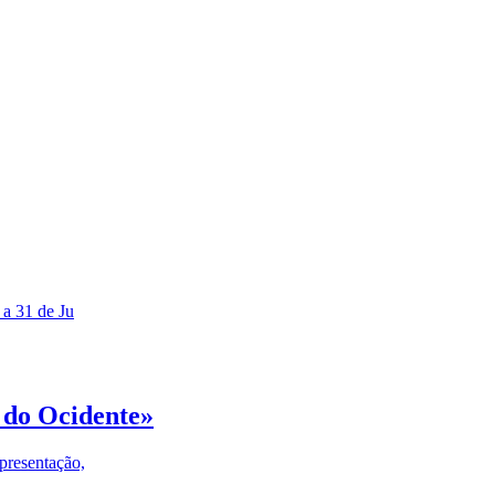
 a 31 de Ju
 do Ocidente»
presentação,