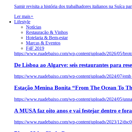
Samir revisita a história dos trabalhadores italianos na Suíça pa
Ler mais
+
Lifestyle
Notícias
Restauração & Vinhos
Hotelaria & Bem-estar
Marcas & Eventos
F4F 2019
https://www.ruadebaixo.com/wp-content/uploads/2026/05/brot
De Lisboa ao Algarve: seis restaurantes para res
https://www.ruadebaixo.com/wp-content/uploads/2024/07/emb
Estação Menina Bonita “From The Ocean To Th
https://www.ruadebaixo.com/wp-content/uploads/2024/05/un
A MUSA faz oito anos e vai festejar dentro e fora
https://www.ruadebaixo.com/wp-content/uploads/2023/12/dsc