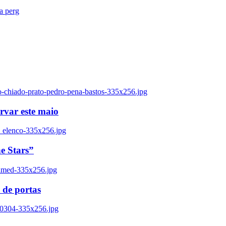
ra perg
o-chiado-prato-pedro-pena-bastos-335x256.jpg
ervar este maio
_elenco-335x256.jpg
e Stars”
named-335x256.jpg
 de portas
00304-335x256.jpg