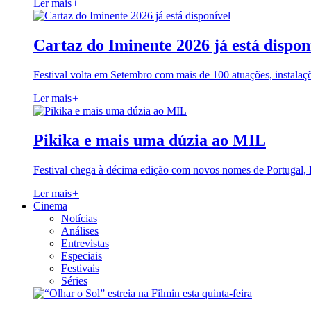
Ler mais
+
Cartaz do Iminente 2026 já está dispon
Festival volta em Setembro com mais de 100 atuações, instalaç
Ler mais
+
Pikika e mais uma dúzia ao MIL
Festival chega à décima edição com novos nomes de Portugal,
Ler mais
+
Cinema
Notícias
Análises
Entrevistas
Especiais
Festivais
Séries