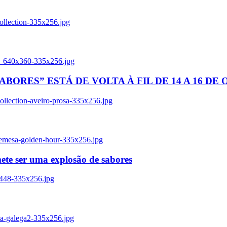
ollection-335x256.jpg
tl_640x360-335x256.jpg
BORES” ESTÁ DE VOLTA À FIL DE 14 A 16 DE
llection-aveiro-prosa-335x256.jpg
remesa-golden-hour-335x256.jpg
ete ser uma explosão de sabores
8448-335x256.jpg
ia-galega2-335x256.jpg