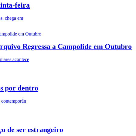
inta-feira
es, chega em
rquivo Regressa a Campolide em Outubro
iares acontece
os por dentro
s contemporân
o de ser estrangeiro