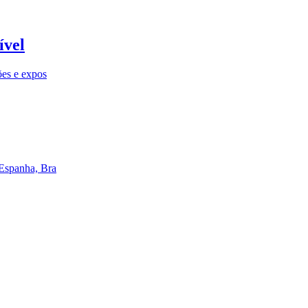
ível
ões e expos
 Espanha, Bra