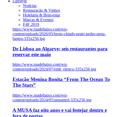
Lifestyle
Notícias
Restauração & Vinhos
Hotelaria & Bem-estar
Marcas & Eventos
F4F 2019
https://www.ruadebaixo.com/wp-
content/uploads/2026/05/broto-chiado-prato-pedro-pena-
bastos-335x256.jpg
De Lisboa ao Algarve: seis restaurantes para
reservar este maio
https://www.ruadebaixo.com/wp-
content/uploads/2024/07/emb_elenco-335x256.jpg
Estação Menina Bonita “From The Ocean To
The Stars”
https://www.ruadebaixo.com/wp-
content/uploads/2024/05/unnamed-335x256.jpg
A MUSA faz oito anos e vai festejar dentro e
fora de portas