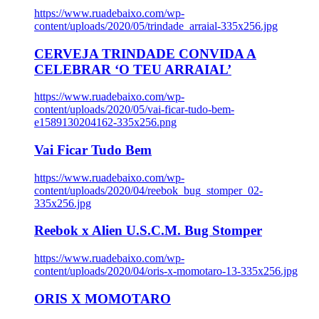
https://www.ruadebaixo.com/wp-
content/uploads/2020/05/trindade_arraial-335x256.jpg
CERVEJA TRINDADE CONVIDA A
CELEBRAR ‘O TEU ARRAIAL’
https://www.ruadebaixo.com/wp-
content/uploads/2020/05/vai-ficar-tudo-bem-
e1589130204162-335x256.png
Vai Ficar Tudo Bem
https://www.ruadebaixo.com/wp-
content/uploads/2020/04/reebok_bug_stomper_02-
335x256.jpg
Reebok x Alien U.S.C.M. Bug Stomper
https://www.ruadebaixo.com/wp-
content/uploads/2020/04/oris-x-momotaro-13-335x256.jpg
ORIS X MOMOTARO