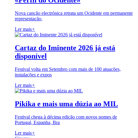
«Perfil do Ocidente»
Nova canção electrónica retrata um Ocidente em permanente
representação,
Ler mais
+
Cartaz do Iminente 2026 já está
disponível
Festival volta em Setembro com mais de 100 atuações,
instalações e expos
Ler mais
+
Pikika e mais uma dúzia ao MIL
Festival chega à décima edição com novos nomes de
Portugal, Espanha, Bra
Ler mais
+