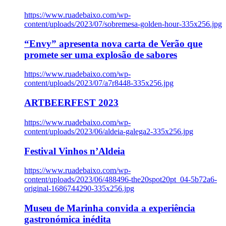
https://www.ruadebaixo.com/wp-
content/uploads/2023/07/sobremesa-golden-hour-335x256.jpg
“Envy” apresenta nova carta de Verão que
promete ser uma explosão de sabores
https://www.ruadebaixo.com/wp-
content/uploads/2023/07/a7r8448-335x256.jpg
ARTBEERFEST 2023
https://www.ruadebaixo.com/wp-
content/uploads/2023/06/aldeia-galega2-335x256.jpg
Festival Vinhos n’Aldeia
https://www.ruadebaixo.com/wp-
content/uploads/2023/06/488496-the20spot20pt_04-5b72a6-
original-1686744290-335x256.jpg
Museu de Marinha convida a experiência
gastronómica inédita