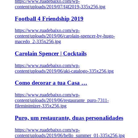
https://www.ruadebaixo.com/wp-
content/uploads/2019/07/f4f2019-335x256.jpg
Football 4 Friendship 2019
https://www.ruadebaixo.com/wp-
content/uploads/2019/06/carolain-spencer-by-hugo-
macedo_2-335x256.jpg
Carolain Spencer | Cocktails
https://www.ruadebaixo.com/wp-
content/uploads/2019/06/aki-catalogo-335x256.jpg
Como decorar a tua Casa …
https://www.ruadebaixo.com/wp-
content/uploads/2019/06/restaurante_puro-7311-
fileminimizer-335x256.jpg
Puro, um restaurante, duas personalidades
https://www.ruadebaixo.com/wp-
content/uploads/2019/06/hello_summer_01-335x256.jpg