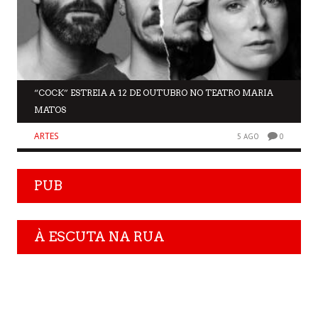
“COCK” ESTREIA A 12 DE OUTUBRO NO TEATRO MARIA
MATOS
ARTES
5 AGO
0
PUB
À ESCUTA NA RUA