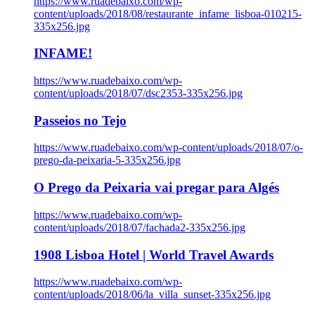
https://www.ruadebaixo.com/wp-
content/uploads/2018/08/restaurante_infame_lisboa-010215-
335x256.jpg
INFAME!
https://www.ruadebaixo.com/wp-
content/uploads/2018/07/dsc2353-335x256.jpg
Passeios no Tejo
https://www.ruadebaixo.com/wp-content/uploads/2018/07/o-
prego-da-peixaria-5-335x256.jpg
O Prego da Peixaria vai pregar para Algés
https://www.ruadebaixo.com/wp-
content/uploads/2018/07/fachada2-335x256.jpg
1908 Lisboa Hotel | World Travel Awards
https://www.ruadebaixo.com/wp-
content/uploads/2018/06/la_villa_sunset-335x256.jpg