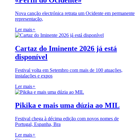
«Perfil do Ocidente»
Nova canção electrónica retrata um Ocidente em permanente
representação,
Ler mais
+
Cartaz do Iminente 2026 já está
disponível
Festival volta em Setembro com mais de 100 atuações,
instalações e expos
Ler mais
+
Pikika e mais uma dúzia ao MIL
Festival chega à décima edição com novos nomes de
Portugal, Espanha, Bra
Ler mais
+