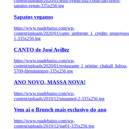
content/uploads/2020/01/tenis-vegan-rutz-como-sao-feitos-
sapatos-vegan-335x256.jpg
Sapatos veganos
https://www.ruadebaixo.com/wp-
content/uploads/2020/01/canto_ambiente_1_credito_grupojosea
1-335x256.jpg
CANTO de José Avillez
https://www.ruadebaixo.com/wp-
content/uploads/2020/01/restaurante_l_origine_chakall_lisboa-
5709-fileminimizer-335x256.jpg
ANO NOVO, MASSA NOVA!
https://www.ruadebaixo.com/wp-
content/uploads/2019/12/unnamed-2-335x256.jpg
Vem ai o Brunch mais exclusivo do ano
https://www.ruadebaixo.com/wp-
content/uploads/2019/12/jag01-335x256.jpg