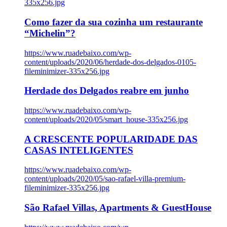
335x256.jpg
Como fazer da sua cozinha um restaurante
“Michelin”?
https://www.ruadebaixo.com/wp-
content/uploads/2020/06/herdade-dos-delgados-0105-
fileminimizer-335x256.jpg
Herdade dos Delgados reabre em junho
https://www.ruadebaixo.com/wp-
content/uploads/2020/05/smart_house-335x256.jpg
A CRESCENTE POPULARIDADE DAS
CASAS INTELIGENTES
https://www.ruadebaixo.com/wp-
content/uploads/2020/05/sao-rafael-villa-premium-
fileminimizer-335x256.jpg
São Rafael Villas, Apartments & GuestHouse