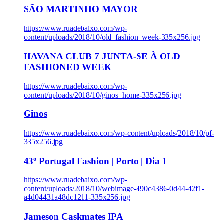
SÃO MARTINHO MAYOR
https://www.ruadebaixo.com/wp-
content/uploads/2018/10/old_fashion_week-335x256.jpg
HAVANA CLUB 7 JUNTA-SE À OLD
FASHIONED WEEK
https://www.ruadebaixo.com/wp-
content/uploads/2018/10/ginos_home-335x256.jpg
Ginos
https://www.ruadebaixo.com/wp-content/uploads/2018/10/pf-
335x256.jpg
43º Portugal Fashion | Porto | Dia 1
https://www.ruadebaixo.com/wp-
content/uploads/2018/10/webimage-490c4386-0d44-42f1-
a4d04431a48dc1211-335x256.jpg
Jameson Caskmates IPA