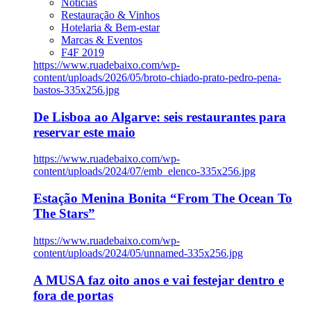
Notícias
Restauração & Vinhos
Hotelaria & Bem-estar
Marcas & Eventos
F4F 2019
https://www.ruadebaixo.com/wp-
content/uploads/2026/05/broto-chiado-prato-pedro-pena-
bastos-335x256.jpg
De Lisboa ao Algarve: seis restaurantes para
reservar este maio
https://www.ruadebaixo.com/wp-
content/uploads/2024/07/emb_elenco-335x256.jpg
Estação Menina Bonita “From The Ocean To
The Stars”
https://www.ruadebaixo.com/wp-
content/uploads/2024/05/unnamed-335x256.jpg
A MUSA faz oito anos e vai festejar dentro e
fora de portas