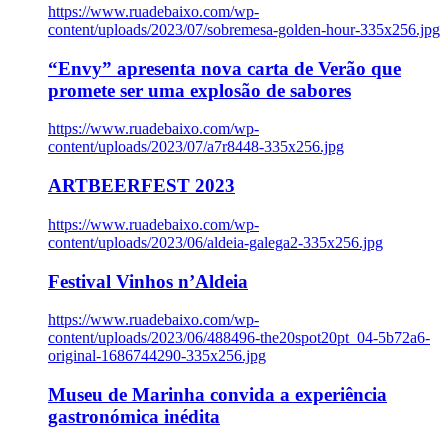
https://www.ruadebaixo.com/wp-
content/uploads/2023/07/sobremesa-golden-hour-335x256.jpg
“Envy” apresenta nova carta de Verão que
promete ser uma explosão de sabores
https://www.ruadebaixo.com/wp-
content/uploads/2023/07/a7r8448-335x256.jpg
ARTBEERFEST 2023
https://www.ruadebaixo.com/wp-
content/uploads/2023/06/aldeia-galega2-335x256.jpg
Festival Vinhos n’Aldeia
https://www.ruadebaixo.com/wp-
content/uploads/2023/06/488496-the20spot20pt_04-5b72a6-
original-1686744290-335x256.jpg
Museu de Marinha convida a experiência
gastronómica inédita