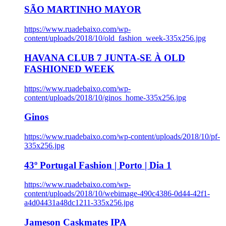
SÃO MARTINHO MAYOR
https://www.ruadebaixo.com/wp-
content/uploads/2018/10/old_fashion_week-335x256.jpg
HAVANA CLUB 7 JUNTA-SE À OLD
FASHIONED WEEK
https://www.ruadebaixo.com/wp-
content/uploads/2018/10/ginos_home-335x256.jpg
Ginos
https://www.ruadebaixo.com/wp-content/uploads/2018/10/pf-
335x256.jpg
43º Portugal Fashion | Porto | Dia 1
https://www.ruadebaixo.com/wp-
content/uploads/2018/10/webimage-490c4386-0d44-42f1-
a4d04431a48dc1211-335x256.jpg
Jameson Caskmates IPA