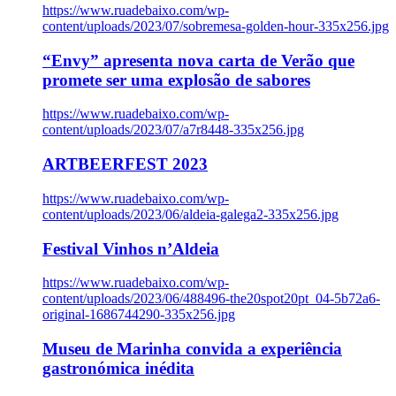
https://www.ruadebaixo.com/wp-
content/uploads/2023/07/sobremesa-golden-hour-335x256.jpg
“Envy” apresenta nova carta de Verão que
promete ser uma explosão de sabores
https://www.ruadebaixo.com/wp-
content/uploads/2023/07/a7r8448-335x256.jpg
ARTBEERFEST 2023
https://www.ruadebaixo.com/wp-
content/uploads/2023/06/aldeia-galega2-335x256.jpg
Festival Vinhos n’Aldeia
https://www.ruadebaixo.com/wp-
content/uploads/2023/06/488496-the20spot20pt_04-5b72a6-
original-1686744290-335x256.jpg
Museu de Marinha convida a experiência
gastronómica inédita