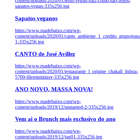
content/uploads/2020/01/tenis-vegan-rutz-como-sao-feitos-
sapatos-vegan-335x256.jpg
Sapatos veganos
https://www.ruadebaixo.com/wp-
content/uploads/2020/01/canto_ambiente_1_credito_grupojosea
1-335x256.jpg
CANTO de José Avillez
https://www.ruadebaixo.com/wp-
content/uploads/2020/01/restaurante_l_origine_chakall_lisboa-
5709-fileminimizer-335x256.jpg
ANO NOVO, MASSA NOVA!
https://www.ruadebaixo.com/wp-
content/uploads/2019/12/unnamed-2-335x256.jpg
Vem ai o Brunch mais exclusivo do ano
https://www.ruadebaixo.com/wp-
content/uploads/2019/12/jag01-335x256.jpg