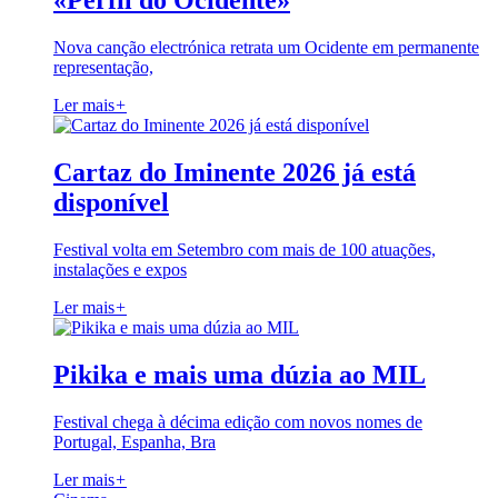
«Perfil do Ocidente»
Nova canção electrónica retrata um Ocidente em permanente
representação,
Ler mais
+
Cartaz do Iminente 2026 já está
disponível
Festival volta em Setembro com mais de 100 atuações,
instalações e expos
Ler mais
+
Pikika e mais uma dúzia ao MIL
Festival chega à décima edição com novos nomes de
Portugal, Espanha, Bra
Ler mais
+