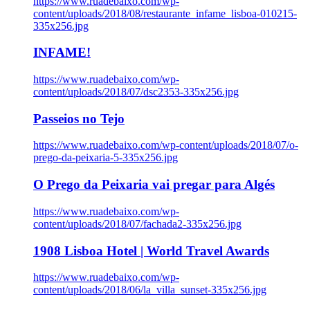
https://www.ruadebaixo.com/wp-
content/uploads/2018/08/restaurante_infame_lisboa-010215-
335x256.jpg
INFAME!
https://www.ruadebaixo.com/wp-
content/uploads/2018/07/dsc2353-335x256.jpg
Passeios no Tejo
https://www.ruadebaixo.com/wp-content/uploads/2018/07/o-
prego-da-peixaria-5-335x256.jpg
O Prego da Peixaria vai pregar para Algés
https://www.ruadebaixo.com/wp-
content/uploads/2018/07/fachada2-335x256.jpg
1908 Lisboa Hotel | World Travel Awards
https://www.ruadebaixo.com/wp-
content/uploads/2018/06/la_villa_sunset-335x256.jpg