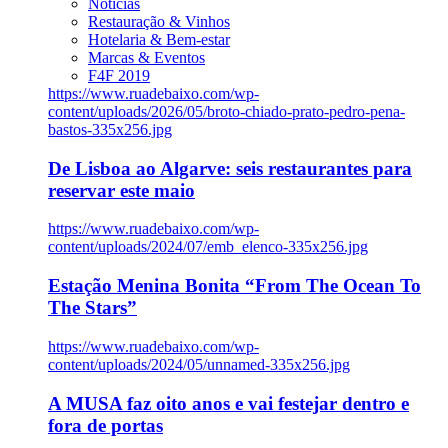
Notícias
Restauração & Vinhos
Hotelaria & Bem-estar
Marcas & Eventos
F4F 2019
https://www.ruadebaixo.com/wp-
content/uploads/2026/05/broto-chiado-prato-pedro-pena-
bastos-335x256.jpg
De Lisboa ao Algarve: seis restaurantes para
reservar este maio
https://www.ruadebaixo.com/wp-
content/uploads/2024/07/emb_elenco-335x256.jpg
Estação Menina Bonita “From The Ocean To
The Stars”
https://www.ruadebaixo.com/wp-
content/uploads/2024/05/unnamed-335x256.jpg
A MUSA faz oito anos e vai festejar dentro e
fora de portas