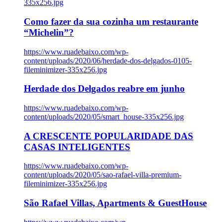
335x256.jpg
Como fazer da sua cozinha um restaurante
“Michelin”?
https://www.ruadebaixo.com/wp-
content/uploads/2020/06/herdade-dos-delgados-0105-
fileminimizer-335x256.jpg
Herdade dos Delgados reabre em junho
https://www.ruadebaixo.com/wp-
content/uploads/2020/05/smart_house-335x256.jpg
A CRESCENTE POPULARIDADE DAS
CASAS INTELIGENTES
https://www.ruadebaixo.com/wp-
content/uploads/2020/05/sao-rafael-villa-premium-
fileminimizer-335x256.jpg
São Rafael Villas, Apartments & GuestHouse